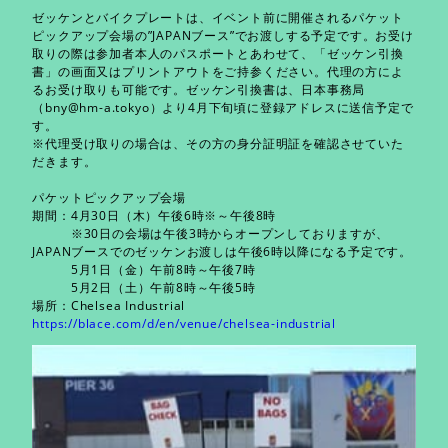
ゼッケンとバイクプレートは、イベント前に開催されるパケット
ピックアップ会場の”JAPANブース”でお渡しする予定です。お受け
取りの際は参加者本人のパスポートとあわせて、「ゼッケン引換
書」の画面又はプリントアウトをご持参ください。代理の方によ
るお受け取りも可能です。ゼッケン引換書は、日本事務局
（
bny@hm-a.tokyo
）より4月下旬頃に登録アドレスに送信予定で
す。
※代理受け取りの場合は、その方の身分証明証を確認させていた
だきます。
パケットピックアップ会場
期間：4月30日（木）午後6時※～午後8時
※30日の会場は午後3時からオープンしておりますが、
JAPANブースでのゼッケンお渡しは午後6時以降になる予定です。
5月1日（金）午前8時～午後7時
5月2日（土）午前8時～午後5時
場所：Chelsea Industrial
https://blace.com/d/en/venue/chelsea-industrial