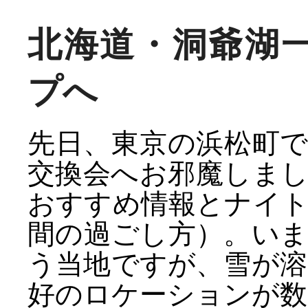
北海道・洞爺湖
プへ
先日、東京の浜松町
交換会へお邪魔しま
おすすめ情報とナイ
間の過ごし方）。い
う当地ですが、雪が
好のロケーションが数