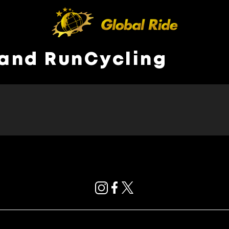
and RunCycling
HOME
FEATURE
EVENT