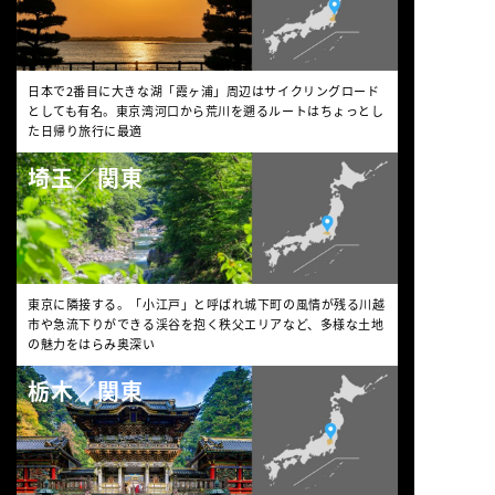
日本で2番目に大きな湖「霞ヶ浦」周辺はサイクリングロード
としても有名。東京湾河口から荒川を遡るルートはちょっとし
た日帰り旅行に最適
埼玉／関東
東京に隣接する。「小江戸」と呼ばれ城下町の風情が残る川越
市や急流下りができる渓谷を抱く秩父エリアなど、多様な土地
の魅力をはらみ奥深い
栃木／関東