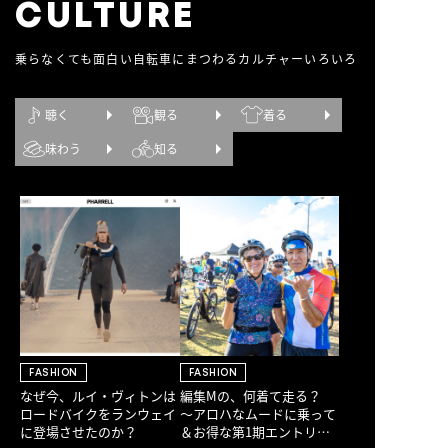
CULTURE
乗らなくても面白い自転車にまつわるカルチャーいろいろ
聴く
観る
着る
味わう
知る
FASHION
FASHION
なぜ今、ルイ・ヴィトンは
編集Mの、何着て走る？
ロードバイクをランウェイ
〜アロハなムードに乗って
に登場させたのか？
＆お得な第1期エントリー