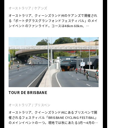
オーストラリア / ケアンズ
オーストラリア、クィーンズランド州のケアンズで開催され
る「ポートダグラスグランフォンドフェスティバル」のメイ
ンイベントのファンライド。コースは48km 60km、
100km、138kmの4コース。 100kmのコースでも獲得標高
は689mと非常になだらかで、中級者の方なら十分走りこな
せる。ポートダグラスとパームコーブを結ぶグレートバリア
リーフドライブを走り、折り返して再びポートダグラスに戻
りゴール。海岸沿いのヤシの木が立ち並ぶ絶景ロードはライ
ダー専用に完全封鎖される。世界自然遺産に認定された「グ
レートバリアリーフ」と「クイーンズランドの湿潤熱帯地域
」（世界最古の熱帯雨林）を通るコースを、風を切りながら
爽快に走ることのできるイベントです。
TOUR DE BRISBANE
オーストラリア / ブリスベン
オーストラリア、クイーンズランド州にあるブリスベンで開
催されるフェスティバル「BRISBANE CYCLING FESTIBAL」
のメインイベントの一つ。現地では秋にあたる3月～4月のフ
ェスティバル期間には自転車に関するイベントが毎日のよう