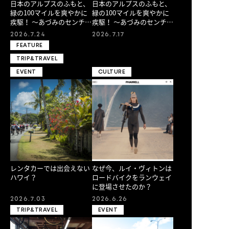
日本のアルプスのふもと、
日本のアルプスのふもと、
緑の100マイルを爽やかに
緑の100マイルを爽やかに
疾駆！ 〜あづみのセンチュ
疾駆！ 〜あづみのセンチュ
リーライド2026～（後編）
リーライド2026～（前編）
2026.7.24
2026.7.17
FEATURE
TRIP&TRAVEL
EVENT
CULTURE
レンタカーでは出会えない
なぜ今、ルイ・ヴィトンは
ハワイ？
ロードバイクをランウェイ
に登場させたのか？
2026.7.03
2026.6.26
TRIP&TRAVEL
EVENT