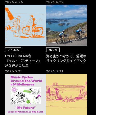
は5/31まで！〜
2026.6.26
2026.5.29
CINEMA
KNOW
CYCLE CINEMA⑲
海と山がつながる、愛媛の
『イル・ポスティーノ』
サイクリングガイドブック
詩を運ぶ自転車
2026.5.21
2026.3.27