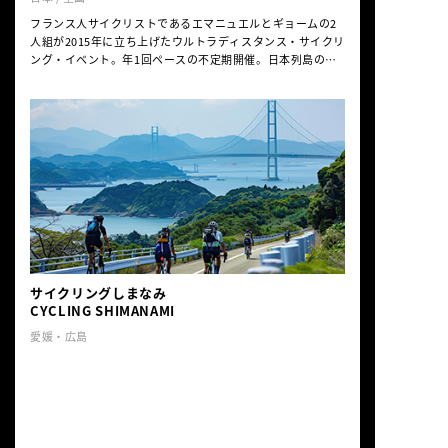
フランス人サイクリストであるエマニュエルとギョームの2
人組が2015年に立ち上げたウルトラディスタンス・サイクリ
ング・イベント。年1回ペースの不定期開催。日本列島のど
こかを峠あり獣道ありの毎年異なるコース設定で
3000~4000km走る。スタート、ゴール、15箇所のチェック
ポイントが定められている以外のコース採りは各自の自由だ
が、GPSと地図を駆使しながら12日間での完走が求められ
る。この過酷さにも関わらず、回を追うごとに世界各国から
参加者が増え続けている。参加申し込みは大会webサイトか
ら。
https://www.japanese-odyssey.com/
サイクリングしまなみ
CYCLING SHIMANAMI
愛媛・広島
瀬戸内の美しい島々を繋ぐ9本の橋を含むコ
ースが、世界中のライダーたちから絶賛さ
れている日本最大級のサイクリングイベン
ト。規制された高速道路で安全な絶景ライ
ドを楽しめる大会としても人気がある。コ
ース設定は40〜140kmの全8種。7,000名規