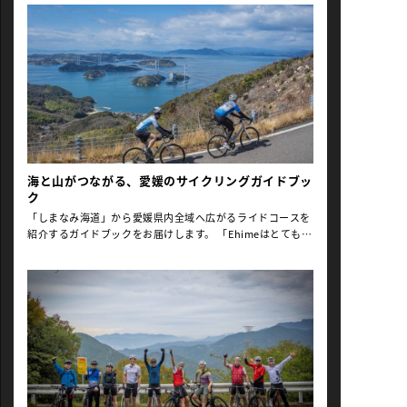
海と山がつながる、愛媛のサイクリングガイドブッ
ク
「しまなみ海道」から愛媛県内全域へ広がるライドコースを
紹介するガイドブックをお届けします。 「Ehimeはとても近
い距離に海と山が詰まっている！」「アルプ・デュエズの標
高よりも高い、世界レベルのサイクリングロードだ」とはオ
ーストラリアから来日し、愛媛県主催のファムツアー（プレ
スツアー）に参加したサイクリストからの感想。 「サイクリ
ングと言えばしまなみ海道」が思い浮かぶ愛媛県ですが、ゆ
めしま海道も加えた瀬戸内海周辺のルートのみならず、四国
各県境に広がる山岳ルートやそこに至るまでの道のりも、実
は海外サイクリストからの評判も高いスペシャルな環境でし
た。 2025年の秋、愛媛県主催のサイクリングファムツアー
を元に作成した本ガイドブックは、自転車大国であるオース