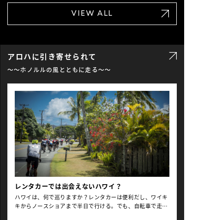
見えるだけで、港町は閑散として静かなものだ。漁も市も早
連発の日々。そんな6泊7日間のモニターツアーの様子の第二
VIEW ALL
朝終えたのだろうか、人気のない港に、小さな郵便局、小さ
弾を、写真家でありサイクリストでもある下城英悟氏による
な商店。入江の奥にはりつくような集落を過ぎ、また現れる
帯同レポートでお届けします。ツールドフランスのルートや
坂を漕ぎ上がる。海岸か […]
イタリアの山岳地帯も走り込んでいる彼らは、このエリアに
どんな魅力を感じたのでしょうか？ Text & Photos by Eigo
Shimojo 01の記事はこちらよりご覧ください
愛媛県主催
アロハに引き寄せられて
海外メディア向けサイクリングファムツアー2025#1日目～2
～〜ホノルルの風とともに走る〜～
日目 目次 DAY_3 久万高原町〜天狗高原〜四国カルスト〜成
川渓谷DAY_4 高茂岬〜愛南町〜上槙〜宇和海〜宇和島
DAY_3 久万高原町〜天狗高原〜四国カルスト〜成川渓谷 民
宿の食堂に、朝餉の良い香りが漂う。前日の“UFOライン”の
洗礼をモノともせず、白飯と味噌汁をモリモリ食するオージ
ー様御一行、本日も好調のよう。今日とて山である。タフラ
イドが待っているのを、知ってや知らずや、目指すは、四国
が誇る山岳名勝”四国カルスト”だ。カルストとは、石灰岩質
の地表が悠久の時を経て侵食され形成された地形のこと。な
かでも四国カルストは、標高1500m程の高地に全長25kmに
わたって広がる高原。国内カルスト地形の代表選手で、自然
が作り出した地形の最高傑作なのだ。ちなみに石灰岩は、太
古の珊瑚や海底プラン […]
レンタカーでは出会えないハワイ？
ハワイは、何で巡りますか？レンタカーは便利だし、ワイキ
キからノースショアまで半日で行ける。でも、自転車で走る
と、同じ道なのにまるで違う島を旅している気分になりま