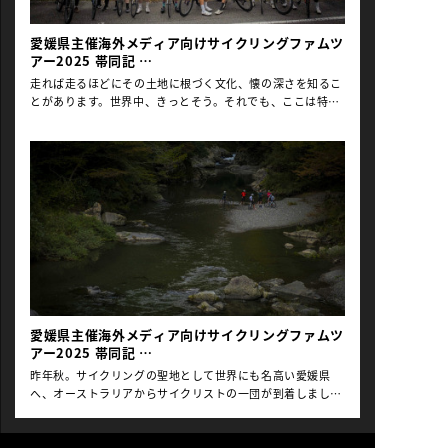
トラリアの各都市から参加したサイクリストたちのコメント
や臨場感ある走行写真も掲載されています。「しまなみ海
愛媛県主催海外メディア向けサイクリングファムツ
道」から始まり、1日1本のライド、計6本のルートは小さな
アー2025 帯同記
入江や島々を巡る海岸道から深い山間をくぐりぬける山道ま
#03
で多彩さを見せ、参加したサイクリストたちからは感嘆の声
走れば走るほどにその土地に根づく文化、懐の深さを知るこ
があがっていました。 国内外のサイクリストの皆さんにもぜ
とがあります。世界中、きっとそう。それでも、ここは特別
ひ愛媛の土壌や固有の歴史、お遍路文化などが垣間見える素
なのでは？と思わせてくれるのが愛媛。海岸の波打ち際から
晴らしい愛媛のサイクリングルートを堪能いただけるよう、
1500m超えの山並みを隅々まで巡る道に、豪州のサイクリス
巻末にはツアーガイドの問い合わせ先も掲載されています。
トたちから感嘆の声が上がり続けた7日間。フォトグラファ
ゆっくり時間をかけ自転車のみで移動するもよし、サポート
ーでありサイクリストの下城英悟氏による、サイクリングモ
カーの手配も選択肢のひとつです。大阪、広島、大分からの
ニターツアー2025の最終回をお届けします。 Text & Photos
船輪行情報も便利なガイドブックを、ぜひご参考にされてく
by Eigo Shimojo 01、02の記事はこちらよりご覧ください
ださい。 ＊ガイドブックのサイクリングルートはHidden
愛媛県主催海外メディア向けサイクリングファムツアー
Japan Travel社の協 […]
2025#1日目～2日目#3日目～4日目 目次 ＜DAY 5＞ 宇和
海〜八幡浜市〜佐田岬＜DAY 6＞ 大洲市〜伊予灘〜砥部
町、松山市 ＜DAY 5＞ 宇和海〜八幡浜〜佐田岬 昨晩は久し
ぶりの街の夜を楽しんだ。宇和島市内の居酒屋にて、地酒と
豊後水道の魚介に舌鼓を打った。宿泊は歴史ある旅籠の木造
愛媛県主催海外メディア向けサイクリングファムツ
建築をモダンに甦らせ話題を呼ぶ、木屋旅館へ。一夜明け、
アー2025 帯同記
宿の暖簾をくぐり出てくる彼らは、アフターライドの”和”な
#02
しつらえに、ご満悦の表情だ。本日も晴天なり。風なく穏や
昨年秋。サイクリングの聖地として世界にも名高い愛媛県
かで、格好のサイクリング日和だ。宇和島を発ち、昨日に続
へ、オーストラリアからサイクリストの一団が到着しまし
き宇和海に沿って北上する。まずは西予の港町、八幡浜を目
た。メディア関係者、旅行会社スタッフ、インフルエンサー
指そう。 入り組む海岸線、漁船や、養殖筏が浮き並ぶ入江の
などそれぞれの分野で活躍し、日常でも自転車と自然を愛す
小さな漁村を通り過ぎる。係留された船の上、時おり人影が
る参加者は、愛媛県のサイクリング環境に「Amazing!」を