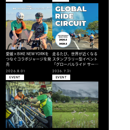
愛媛×BIKE NEW YORKを
走るたび、世界が近くなる
つなぐコラボジャージを発
スタンプラリー型イベント
売
「グローバルライド サーキ
ット」 開催！
2026.8.01
2026.7.31
EVENT
EVENT