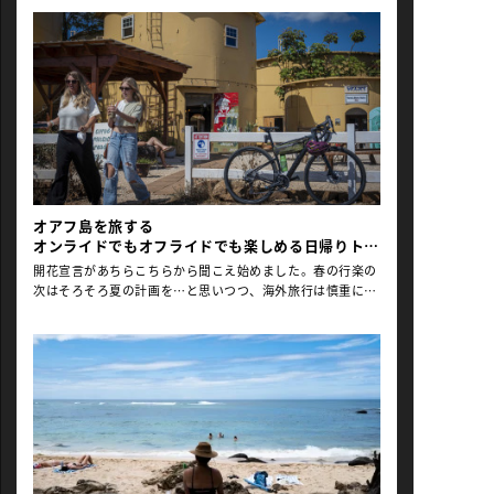
す。車なら数秒で通り過ぎる景色も、ペダルを踏む速度なら
風の匂いや波の音まで身体に残る。ハワイのスポーツイベン
トの顔である「ホノルルセンチュリーライド（以下、
HCR）」が40年以上にわたり世界中のサイクリストを惹きつ
ける理由は、160kmを完走することではなく、「自転車だか
ら楽しめるオアフ島の旅」にあるのかもしれません。 コース
には、思わず足を止めたくなる場所がいくつもあります。ま
ずは夜明け直後に現れるダイヤモンドヘッド。朝焼けに染ま
る海を横目に走る時間は、このイベントだけの珠玉のタイム
ゾーン。早朝から岬に向かってペダルを漕いだ先に現れるサ
ンライズの瞬間は、車では味わえない日の出との邂逅の時
オアフ島を旅する
間。 約20km地点のサンディビーチでは、豪快な波音ととも
オンライドでもオフライドでも楽しめる日帰りトリ
に最初のエイドステーションを楽しめます。ハワイ名物のマ
ップへ！
ラサダを頬張り、海を眺めるのも至福の時間。40kmコース
開花宣言があちらこちらから聞こえ始めました。春の行楽の
選択のライダーはここで折り返しです。エイドステーション
次はそろそろ夏の計画を…と思いつつ、海外旅行は慎重にな
のフードも充実しているので、モーニングピクニック気分で
りたい方も多いのではないでしょうか。改めて、旅やスポー
海遊びも良いですね。 その先に待つのが、コース屈指の絶景
ツは平和な世界で楽しめることを、桜を眺めながら感じる今
として知られるマカプウ岬。眼下には何色もの青が重なる太
日この頃です。 今年のホノルルセンチュリーライド（以下、
平洋が広がり、多くのライダーが何回訪れても自転車を止め
HCR）は9月のシルバーウィーク（9/19土〜23水）後の木金
てシャッターを切ってしまうポイント。ここからは眼下に海
を挟んだ週末（9/27日）に開催されます。長い休暇が取れた
を眺めながらの絶好のスライダーチャンス！ さらに坂を越え
らラッキー！編集部のおすすめは、ホノルルから気軽に足を
ると、景色は一変。海岸線から緑深いワイマナロ周辺へ入
伸ばせローカルなハワイが満喫できる「ノースショア」エリ
り、木陰が続く穏やかな道を進みます。地元住 […]
ア。第一弾に続き、常連ライダーさん＆編集部のノースショ
アトリップをお届けします。 ＊Global Ride編集部では2026
年3月に発生したハレイワの被災に心を寄せつつ、一日も早