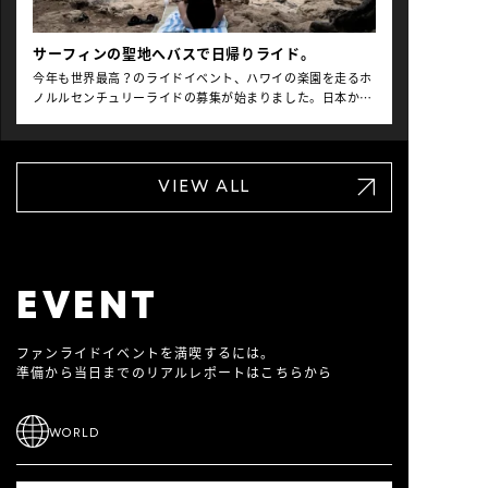
い復興と美しい島の日常が戻ることを願っています。 目次
１ たった$2.5の公共バスでのんびり観光トリップ
サーフィンの聖地へバスで日帰りライド。
Text&Photo by Naohiko MatsumotoHCR常連ライダーの
Matsumotoさんが友人と共に出かける、たった$2.5の公共
今年も世界最高？のライドイベント、ハワイの楽園を走るホ
バスのぶらり日帰り旅。シニアHOLOカードと翻訳ソフトを
ノルルセンチュリーライドの募集が始まりました。日本から
使いこなしたらこんなにスムーズな旅が。２ 灼ける！なだ
参加を重ねるライダーも多いホノルルセンチュリーライド
らかな海岸沿いライドとローカルショップ巡り
Text&
（以下、HCR）は今年で43回目の開催を迎えます。３度目の
Photo by Eigo Shimojoローカルムード満載なカフェや雑貨
参加と、常連ライダーとなったGlobal Rideの河瀬大作コミ
屋が軒を並べ、少し離れると走りやすさ満点の道が伸びるノ
ュニケーションディレクターは、イベントの前後にどんなハ
VIEW ALL
ースショアへは自転車を積載した車で。雄大な波を横目に海
ワイを満喫しているのでしょうか？ その答えは、「ノースシ
岸沿いの930号をライドする。 １ たった$2.5の公共バスで
ョア」にありました！ 日帰りでの往復ができ、ホノルルとは
のんびり観光トリップ
〜ホノルル滞在 […]
違ったローカルな雰囲気が漂う人気スポット。2回連載で、
常連ライダーのノースショアトリップをお届けします。 Text
& Photos by Daisaku Kawase ワイキキというのは観光客に
とって実によくできた街です。南国リゾートの究極の完成形
EVENT
ともいえます。ただそれだけに、すべてがソフィスティケー
トされていて、いわゆる”ハワイらしさ”というかローカルな
ファンライドイベントを満喫するには。
らではのゴツゴツ感はあまりありません。 でも、もっとロー
準備から当日までのリアルレポートはこちらから
カル感を感じたいという人、いますよね。 そんなあなたにお
すすめなのが、ノースショアです。 えーでも、行くのが大変
そうっていう声が聞こえてきます。レンタカー借りるのは大
変そうだし、タクシーだと高そうだしって、尻込みしちゃう
WORLD
かもしれません。そんなあなたに朗報です。ノースショアへ
はバスで輪行がサクッとできるのです。ワイキキからは、