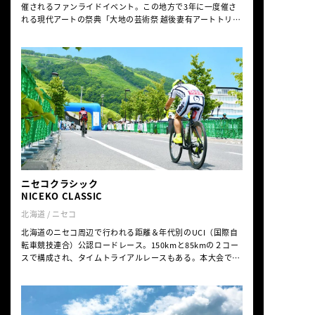
催されるファンライドイベント。この地方で3年に一度催さ
れる現代アートの祭典「大地の芸術祭 越後妻有アートトリエ
ンナーレ」において、建築家・伊藤嘉朗氏が作品として企
画・発案したサイクリングイベントが本イベントの発端とな
った。美しい里山の風景やアート作品、建築作品などを楽し
みながら自転車で巡るアートツアーでもある。ただ、ヒルク
ライム的に山の中を走行するので標高獲得は400m以上もあ
り、アップダウンは激しい。エイドステーションで振る舞わ
れる地元名産の蕎麦やおにぎり、トマト、漬物などを楽しみ
に参加するライダーも年々増えている。
ニセコクラシック
NICEKO CLASSIC
北海道 / ニセコ
北海道のニセコ周辺で行われる距離＆年代別のUCI（国際自
転車競技連合）公認ロードレース。150kmと85kmの２コー
スで構成され、タイムトライアルレースもある。本大会で上
位に入るとUCIグランフォンド世界選手権大会出場資格が得
られる。北海道の大自然の中をハイスピードで駆け抜ける参
加者に、応援にも力が入る。