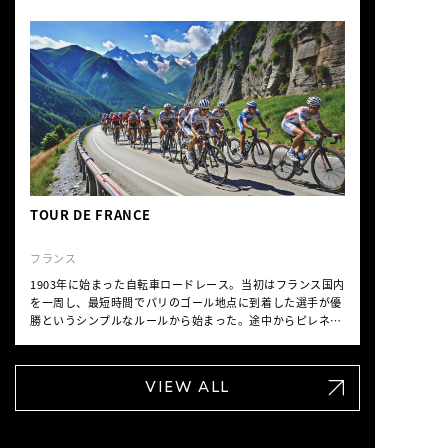
に行われ、「ツール・ド・ブリスベン」はそのメインイベン
トの一つ。普段は車両専用バイパスであるレガシートンネル
や、バス専用道路のサウスイーストバスウェイなどが完全に
閉鎖された、110kmのライドを快適に楽しめる。
TOUR DE FRANCE
フランス
1903年に始まった自転車ロードレース。当初はフランス国内
を一周し、最短時間でパリのゴール地点に到着した選手が優
勝というシンプルなルールから始まった。途中からピレネー
山脈を越えるルートに変わり（ドラマ性が強化される）、現
在では23日間に渡り総距離約3500kmを走る世界最大の自転
車レースとなった。8人編成のチームが20チームほど出場
VIEW ALL
し、個人総合成績の1位選手は「maillot jaune（マイヨジョ
ーヌ）」と呼ばれる黄色いジャージを着用して走る。期間合
計のタイムを集計した総合優勝とその日ごとのタイムで競う
ステージ優勝の2種がある。