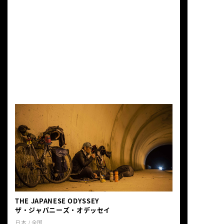
や清流、仁科三湖、残雪を抱く白馬連峰な
ど、走るにつれて移り変わる里山と山なみ
の景観が大きな魅力。大会を手がけるの
は、シドニー五輪MTB日本代表で、実行委
員長兼プロデューサーを務める鈴木雷太さ
ん。地域の自転車文化の発信にも取り組ん
でいる。各エイドでは、おやきや赤飯まん
じゅうをはじめとした地域の味も登場。雄
大な山岳風景と地元のもてなしを一日かけ
て味わえる、国内指折りの人気ファンライ
ドである。
THE JAPANESE ODYSSEY
ザ・ジャパニーズ・オデッセイ
日本 / 全国