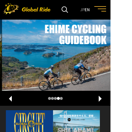
JP
EN
HOME
FEATURE
EVENT
CULTURE
TRIP&TRAVEL
ENTRY