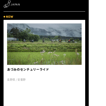
JAPAN
NEW
あづみのセンチュリーライド
長野県 / 安曇野
2009年に始まった、長野県松本市から安曇
野、大町、白馬へと北上するロングライド
イベント。春の北アルプスを舞台に、桜と
新緑の季節の2大会が開催され、160kmと
120km、折り返しでサイクルトレインに乗
車するコースが設定される。安曇野の田園