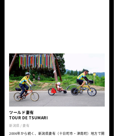
模の大大会と3,500名規模の中大会が交互に
開催され、愛媛県と広島県が主な共催者と
なっている。エイドステーションでは瀬戸
内海沿岸の名物である海の幸を使った惣
菜、鯛めし、ご当地B級グルメ、みかんやレ
モンを使用したデザートメニューなどが振
る舞われ、味覚でも秋の瀬戸内海を堪能で
きる。すぐに申し込みが埋まる人気大会
で、参加方法は抽選。
ツールド妻有
TOUR DE TSUMARI
新潟県 / 妻有
2006年から続く、新潟県妻有（十日町市・津南町）地方で開