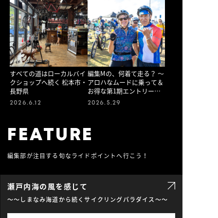
すべての道はローカルバイ
編集Mの、何着て走る？ 〜
クショップへ続く 松本市・
アロハなムードに乗って＆
長野県
お得な第1期エントリーは
5/31まで！〜
2026.6.12
2026.5.29
FEATURE
編集部が注目する旬なライドポイントへ行こう！
瀬戸内海の風を感じて
～〜しまなみ海道から続くサイクリングパラダイス〜～