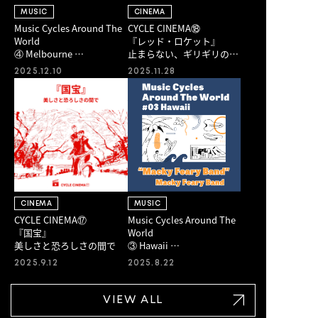
MUSIC
CINEMA
Music Cycles Around The
CYCLE CINEMA⑱
World
『レッド・ロケット』
④ Melbourne
止まらない、ギリギリの速
Lance Ferguson feat. Rita
度で
2025.12.10
2025.11.28
Satch “My Future”
CINEMA
MUSIC
CYCLE CINEMA⑰
Music Cycles Around The
『国宝』
World
美しさと恐ろしさの間で
③ Hawaii
Macky Feary Band “Macky
2025.9.12
2025.8.22
Feary Band”
VIEW ALL