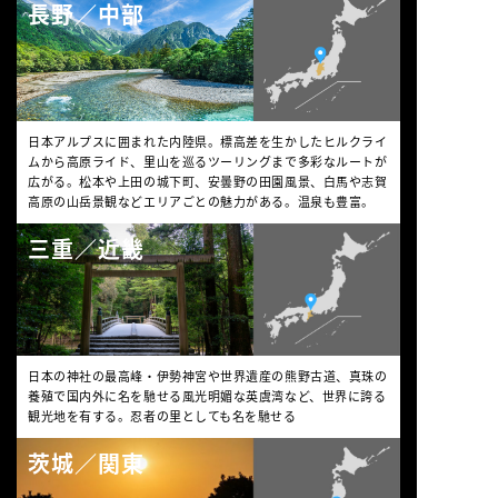
長野／中部
日本アルプスに囲まれた内陸県。標高差を生かしたヒルクライ
ムから高原ライド、里山を巡るツーリングまで多彩なルートが
広がる。松本や上田の城下町、安曇野の田園風景、白馬や志賀
高原の山岳景観などエリアごとの魅力がある。温泉も豊富。
三重／近畿
日本の神社の最高峰・伊勢神宮や世界遺産の熊野古道、真珠の
養殖で国内外に名を馳せる風光明媚な英虞湾など、世界に誇る
観光地を有する。忍者の里としても名を馳せる
茨城／関東