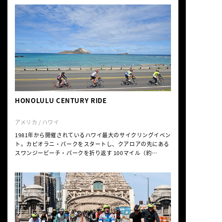
THE BUSで２時間。HOLOカードを買う必要がありますが、
ワイキキの至る所にあるABCストアでゲットできます。1日
券が7.5ドルです。しかもTHE BUSは自転車をそのままのっ
けても大丈夫です。 ノ […]
HONOLULU CENTURY RIDE
アメリカ / ハワイ
1981年から開催されているハワイ最大のサイクリングイベン
ト。カピオラニ・パークをスタートし、クアロアの先にある
スワンジービーチ・パークを折り返す 100マイル（約
160km）のファンライドコース。 初心者や子供たちが楽し
める25マイル（約40km）、50マイル（約80km）、75マイ
ル（約120km）も充実している。 マカプー・ルックアウ
ト、カネオヘベイ・ドライブ、カメハメハ・ハイウェイな
ど、どこまでも続く青い空と海に包まれて走ることができる
だけでなく、 ハワイの原風景とも呼べるワイマナロなど、楽
園のギフトに出逢えるイベントです。