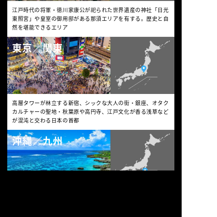
江戸時代の将軍・徳川家康公が祀られた世界遺産の神社「日光
東照宮」や皇室の御用邸がある那須エリアを有する。歴史と自
然を堪能できるエリア
東京／関東
高層タワーが林立する新宿、シックな大人の街・銀座、オタク
カルチャーの聖地・秋葉原や高円寺、江戸文化が香る浅草など
が混沌と交わる日本の首都
沖縄／九州
かつての「琉球王国」である南国の楽園。49の有人島から成
り、透明度の高い海水と白砂はアジアのベストビーチにも選
出。地元民の大らかさも魅力