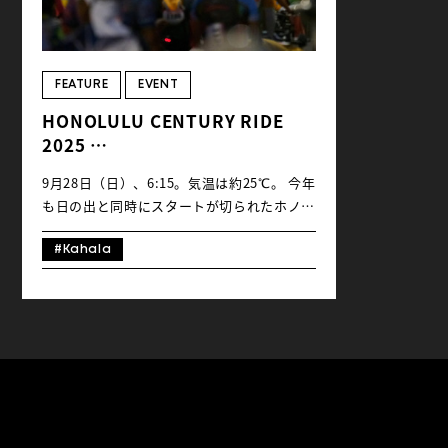
FEATURE
EVENT
HONOLULU CENTURY RIDE
2025
PHOTO ALBUM
【前編】
9月28日（日）、6:15。気温は約25℃。 今年
も日の出と同時にスタートが切られたホノル
ルセンチュリーライド。終始夏を感じる晴天
のライド日和となった今年は、ことさらに輝
#Kahala
く海と空の色が最高のギフトに。ペダルを止
めて何度も何枚も撮影してしまうライダーの
姿が印象的でした。久しぶりに新ルートとし
て加わったハナウマベイルートから見下ろす
海岸ぎわの景色も「ザ・ハワイの大自然」を
感じさせる圧巻の眺め。 ライダーたちの晴
れやかな笑顔と共に、歓声とため息が入り混
じったナイスビュー連続のホノルルセンチュ