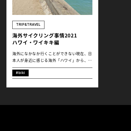
TRIP&TRAVEL
海外サイクリング事情2021
ハワイ・ワイキキ編
海外になかなか行くことができない現在、日
本人が身近に感じる海外「ハワイ」から、ロ
コ（地元）ライダーのRodさんに、観光地の
メッカ、ワイキキの様子を自転車を通して紹
#biki
介してもらいました。