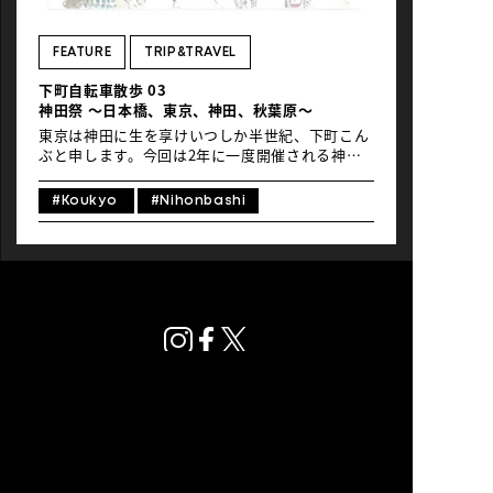
NEWS
FEATURE
TRIP&TRAVEL
下町自転車散歩 03
神田祭 ～日本橋、東京、神田、秋葉原～
東京は神田に生を享けいつしか半世紀、下町こん
ぶと申します。今回は2年に一度開催される神田
エリア最大の祭、神田祭をdocomoのシェアバイ
クで巡りました。江戸時代から続く江戸三大祭の
#Koukyo
#Nihonbashi
1つであり、日本三大祭に選ばれることもある、
日本で最も有名な祭りの1つです。今日の空は五
月晴れの自転車日和。お時間あれば少々のお付き
合いを。 目次 日本橋で江戸気分をチャージ明治
が薫る東京駅オタクカルチャーの聖地、秋葉原に
寄り道108の神輿が集う神田 日本橋で江戸気分を
チャージ まずは電車で日本橋の老舗百貨店、日本
橋三越へ。江戸時代を代表する商家、三井家の流
れをくむこの百貨店では、神田祭の特別展をロビ
ーで開催（現在は終了しています）。江戸時代の
神田祭の様子を描いた絵巻物や浮世絵などが無料
で展示されていました。 ロビーに飾られている天
女（まごころ）像は、全長約11m。巨大だが威圧
プライバシーポリシー
感を感じさせない優美な姿でお客様を出迎えてい
© Global Ride.
ます。このロビーでは週末になるとパイプオルガ