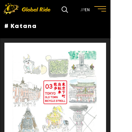
JP
EN
# Katana
HOME
FEATURE
EVENT
CULTURE
TRIP&TRAVEL
ENTRY