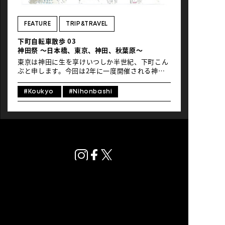
NEWS
FEATURE
TRIP&TRAVEL
下町自転車散歩 03
神田祭 ～日本橋、東京、神田、秋葉原～
東京は神田に生を享けいつしか半世紀、下町こん
ぶと申します。今回は2年に一度開催される神田
エリア最大の祭、神田祭をdocomoのシェアバイ
クで巡りました。江戸時代から続く江戸三大祭の
#Koukyo
#Nihonbashi
1つであり、日本三大祭に選ばれることもある、
日本で最も有名な祭りの1つです。今日の空は五
月晴れの自転車日和。お時間あれば少々のお付き
合いを。 目次 日本橋で江戸気分をチャージ明治
が薫る東京駅オタクカルチャーの聖地、秋葉原に
寄り道108の神輿が集う神田 日本橋で江戸気分を
チャージ まずは電車で日本橋の老舗百貨店、日本
橋三越へ。江戸時代を代表する商家、三井家の流
れをくむこの百貨店では、神田祭の特別展をロビ
ーで開催（現在は終了しています）。江戸時代の
神田祭の様子を描いた絵巻物や浮世絵などが無料
で展示されていました。 ロビーに飾られている天
女（まごころ）像は、全長約11m。巨大だが威圧
プライバシーポリシー
感を感じさせない優美な姿でお客様を出迎えてい
© Global Ride.
ます。このロビーでは週末になるとパイプオルガ