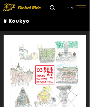
JP
EN
# Koukyo
HOME
FEATURE
EVENT
CULTURE
TRIP&TRAVEL
ENTRY