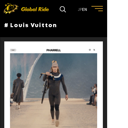
JP
EN
# Louis Vuitton
HOME
FEATURE
EVENT
CULTURE
TRIP&TRAVEL
ENTRY