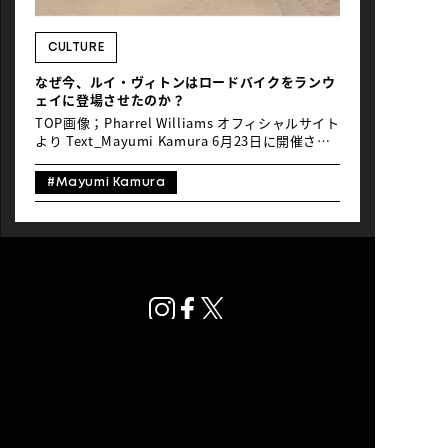
NEWS
CULTURE
なぜ今、ルイ・ヴィトンはロードバイクをランウ
ェイに登場させたのか？
TOP画像；Pharrel Williams オフィシャルサイト
より Text_Mayumi Kamura 6月23日に開催され
たルイ・ヴィトンの2027年春夏メンズコレクショ
ン。都市の中にしつらえられた波と砂浜のラグジ
#Mayumi Kamura
ュアリーな舞台の中で目が留まったアイテムがあ
りました。それは一台のロードバイク。ベース
は、ピナレロ*のフラッグシップモデル「Dogma
F」です。レザーで巻かれたサドルやハンドルバ
ー、ゴールドカラーのチェーンがなんとも「ル
イ・ヴィトン」。モデルがロードバイクをかつい
で歩く姿はなかなか新鮮でした。 *ピナレロは
1952年にイタリアで創業したロードバイクブラン
ド。ツール・ド・フランスで数多くの総合優勝を
支えてきた名門で、そのフラッグシップモデル
「Dogma」は、プロレースの最前線で活躍する
一台として知られている。かつてはルイ・ヴィト
ンと共にLVMHグループの傘下にあった。 もちろ
プライバシーポリシー
ん、ラグジュアリーブランドと自転車のコラボレ
© Global Ride.
ーション自体は珍しくありません。ルイ・ヴィト