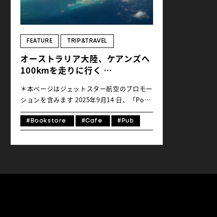
FEATURE
TRIP&TRAVEL
オーストラリア大陸、ケアンズへ
100kmを走りに行く
〜自転車で楽しむクイーンズラン
＊本ページはジェットスター航空のプロモー
ド州の旅【後編】〜
ションを含みます 2025年9月14 日、「Port
Douglas Gran Fondo」が無事に閉幕しまし
た。豊かな種類の植生を囲う太平洋沿岸沿い
#Bookstore
#Cafe
#Pub
のハイウェイ以外にも、子供の背丈ほどもあ
るアリ塚が連なる道、人々の暮らしが見える
ゆったりした農地など、オーストラリアを感
じる魅力ポイントが満載なコースでした。残
念ながらライドイベントは今年で終了です
が、ランイベントは来年もパワーアップして
続くそうです。 イベント翌日、100kmライ
ドを完走した編集チームとブリスベンから参