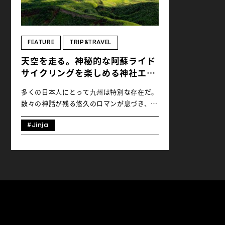
FEATURE
TRIP&TRAVEL
天空を走る。神秘的な阿蘇ライド
サイクリングを楽しめる神社エリ
ア #01
多くの日本人にとって九州は特別な存在だ。
数々の神話が残る悠久のロマンが息づき、手
つかずの大自然と都市の距離は近い。その環
境が九州独特の文化を育んできたのだろう。
#Jinja
なかでも熊本県は阿蘇山（高岳、根子岳、中
岳、烏帽子岳、杵島岳の五岳と広い意味では
外輪山や火口原をも含めた呼び名）、熊本
城、温泉、湧水など、九州の自然と文化を堪
能するにはうってつけの場所。今回は壮大な
景色が広がる阿蘇中岳火口を巡り、この地の
文化を育んできた阿蘇神社を訪れる熊本ライ
ドをご紹介しよう。