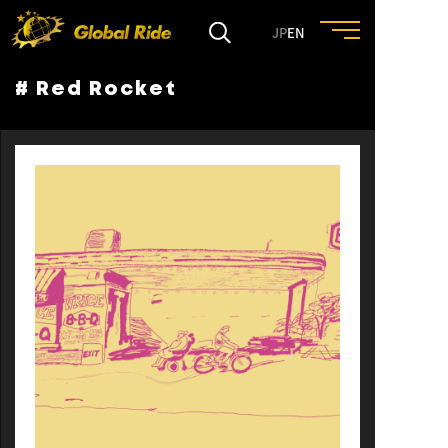
JP
EN
# Red Rocket
HOME
FEATURE
EVENT
CULTURE
TRIP&TRAVEL
ENTRY