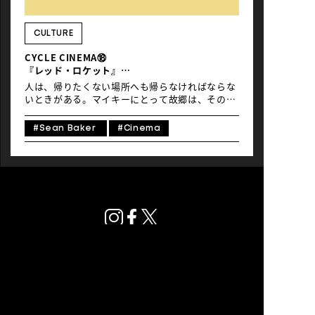
NEWS
CULTURE
CYCLE CINEMA⑱
『レッド・ロケット』
止まらない、ギリギリの速度で
人は、帰りたくない場所へも帰らなければならな
いときがある。マイキーにとって故郷は、その種
類の場所だった。彼が戻ってきたのは、かつて妻
と暮らしていたテキサスの家。しかし、関係はと
#Sean Baker
#Cinema
っくに切れている。「しばらく住ませてくれ」と
頼むマイキーに対し、妻レクシーは取り付くしま
がない。生活に困っているレクシーと義母リルに
対して、週200ドルの家賃を払う条件で、マイキ
ーはリビングのソファーを寝床として使うことに
なる。かつてハリウッドでポルノ俳優として名を
知られていた時期もあったが、いまではその栄光
は影のようだ。ハリウッドでも居場所を失い、ほ
とんど無一文で戻ってきたのだった。 週200ドル
を支払わなければ、この場所からも追い出され
る。彼に行く場所はもうない。敷地に放置されて
いた古びた自転車にまたがり、仕事を求めて面接
に向かう。車移動が当たり前のこの町で、自転車
プライバシーポリシー
は大人の移動手段とは言いがたい。長い年月を経
© Global Ride.
て、彼は元の地点に巻き戻されてしまったかのよ