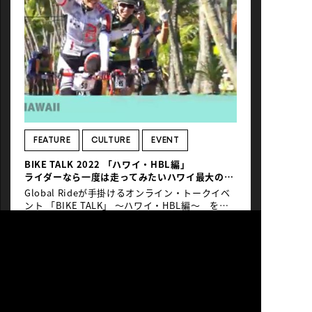
FEATURE
CULTURE
EVENT
BIKE TALK 2022 「ハワイ・HBL編」
ライダーなら一度は走ってみたいハワイ最大の人
気ライドイベント「Honolulu Century Ride」
Global Rideが手掛けるオンライン・トークイベ
ント 「BIKE TALK」 ～ハワイ・HBL編～ を開
催しました。 ライダーなら誰しも一度は走ってみ
たいハワイ最大の人気ライドイベント
#Hawaii
#HBL
「Honolulu Century Ride」を主催するNPO団体
「Hawaii Bicycling League（HBL）」。