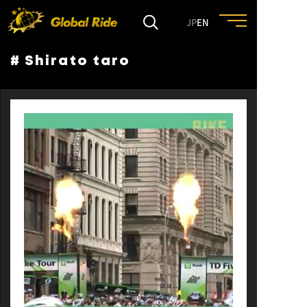
JP
EN
# Shirato taro
HOME
FEATURE
EVENT
CULTURE
TRIP&TRAVEL
ENTRY