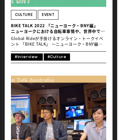
NEWS
CULTURE
EVENT
BIKE TALK 2022 「ニューヨーク・BNY編」
ニューヨークにおける自転車事情や、世界中で開
催されている数万台規模の参加型ファンライドイ
Global Rideが手掛けるオンライン・トークイベ
ベントについて
ント 「BIKE TALK」 ～ニューヨーク・BNY編～
を開催しました。 ゲストには、世界最大のサイク
リングイベント「バイクニューヨーク（Five
#Interview
#Culture
Boro Bike Tour）」を主催するNPO団体「BIKE
NEW YORK」のPresident and CEO であ
る”KENNETH J. PODZIBA氏”をゲストにお迎え
しました。