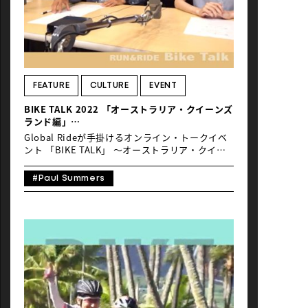
FEATURE
CULTURE
EVENT
BIKE TALK 2022 「オーストラリア・クイーンズ
ランド編」
オーストラリア・クイーンズランド州における、
Global Rideが手掛けるオンライン・トークイベ
サイクリング事情
ント 「BIKE TALK」 ～オーストラリア・クイー
ンズランド編～ を開催しました。 ゲストには、
クイーンズランド州政府観光局 日本局長のポー
#Paul Summers
ル・サマーズさんをお迎えし、オーストラリア・
クイーンズランド州における、サイクリング事情
や、代表的なライドイベントについてお話を伺い
ました。