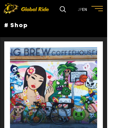
JP
EN
# Shop
HOME
FEATURE
EVENT
CULTURE
TRIP&TRAVEL
ENTRY