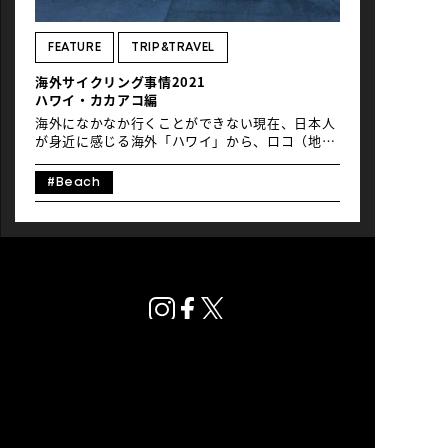
NEWS
FEATURE
TRIP&TRAVEL
海外サイクリング事情2021
ハワイ・カカアコ編
海外になかなか行くことができない現在、日本人
が身近に感じる海外「ハワイ」から、ロコ（地
元）ライダーのRodさんに、ワイキキライドに続
き、サイクリングで人気のエリア、カカアコの様
#Beach
子を自転車を通して紹介してもらいました。
プライバシーポリシー
© Global Ride.