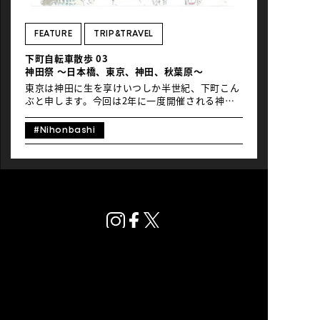
NEWS
FEATURE
TRIP&TRAVEL
下町自転車散歩 03
神田祭 ～日本橋、東京、神田、秋葉原～
東京は神田に生を享けいつしか半世紀、下町こん
ぶと申します。今回は2年に一度開催される神田
エリア最大の祭、神田祭をdocomoのシェアバイ
クで巡りました。江戸時代から続く江戸三大祭の
#Nihonbashi
1つであり、日本三大祭に選ばれることもある、
日本で最も有名な祭りの1つです。今日の空は五
月晴れの自転車日和。お時間あれば少々のお付き
合いを。 目次 日本橋で江戸気分をチャージ明治
が薫る東京駅オタクカルチャーの聖地、秋葉原に
寄り道108の神輿が集う神田 日本橋で江戸気分を
チャージ まずは電車で日本橋の老舗百貨店、日本
橋三越へ。江戸時代を代表する商家、三井家の流
れをくむこの百貨店では、神田祭の特別展をロビ
ーで開催（現在は終了しています）。江戸時代の
神田祭の様子を描いた絵巻物や浮世絵などが無料
で展示されていました。 ロビーに飾られている天
女（まごころ）像は、全長約11m。巨大だが威圧
プライバシーポリシー
感を感じさせない優美な姿でお客様を出迎えてい
© Global Ride.
ます。このロビーでは週末になるとパイプオルガ