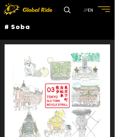
JP
EN
# Soba
HOME
FEATURE
EVENT
CULTURE
TRIP&TRAVEL
ENTRY