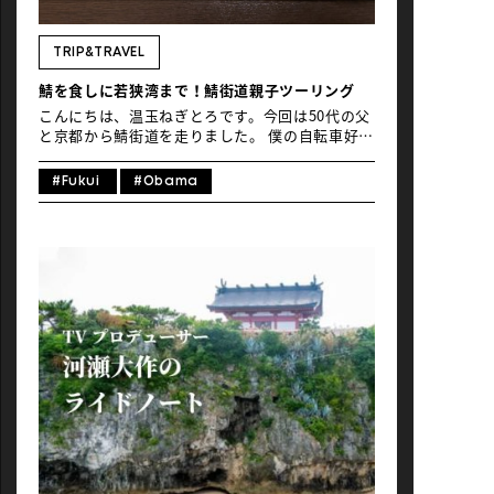
NEWS
TRIP&TRAVEL
鯖を食しに若狭湾まで！鯖街道親子ツーリング
こんにちは、温玉ねぎとろです。今回は50代の父
と京都から鯖街道を走りました。 僕の自転車好き
はサイクリストであった父からの英才教育？のお
かげで、この鯖街道も小学生の頃から何度か一緒
#Fukui
#Obama
に走ったルートの一つです。けっこう走りました
よね、小学生なのに…今回は久しぶりに親子で鯖
を食べに福井県・小浜市の若狭湾まで！ 目次 1.
鯖街道とは2. 鯖街道へのアクセス（京都から）3.
最古の鯖街道「針畑超え」を行く4. 春の残雪5. 海
と江戸文化の気配を感じる熊川宿へ6. 鯖を目がけ
て 1. 鯖街道とは 日本海に続く若狭湾を有する福
井県小浜市から京都へ向かう道に「鯖街道」と呼
ばれる街道があります。この街道は古くは平安時
代に始まり、江戸時代にかけて発展しました。冷
蔵設備のない時代、新鮮な鯖を塩漬けにして、徒
歩で約72km（十八里）の道のりを夜通し運んだ
と伝えられています。 そして鯖街道は単なる物資
の輸送路としてだけでなく、若狭と京都の文化交
流や経済発展にも重要な役割を果たすことになり
ます。鯖をはじめとする若狭の海産物は、鯖寿司