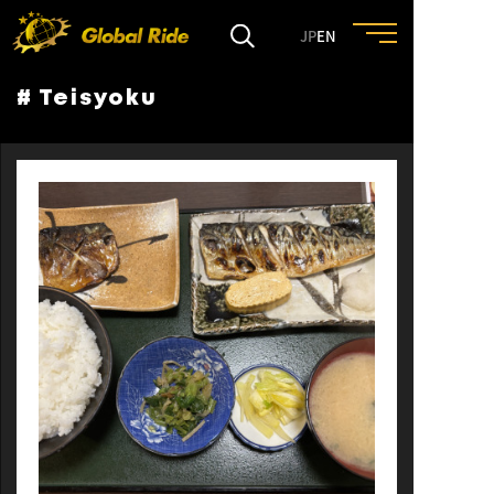
JP
EN
# Teisyoku
HOME
FEATURE
EVENT
CULTURE
TRIP&TRAVEL
ENTRY