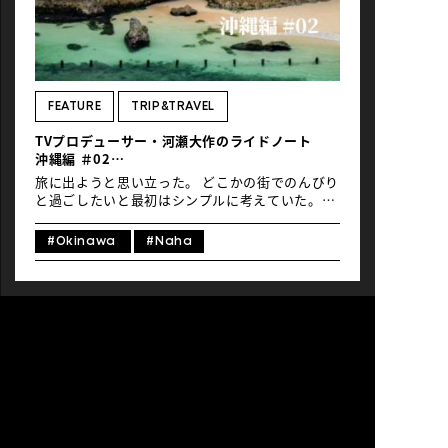
などの京料理の発展を支える存在となりました。
福井県の公式サイトでは7つもの鯖街道サイクリ
ングルートが公開されています。皆さんも行きと
帰りで違うルートを走ってみるなど、ぜひ活用し
てみてください。もちろん、自分でルートを作成
するのも楽しいと思いますよ。 福井県小浜市 鯖
FEATURE
TRIP&TRAVEL
街道サイクリングマップ
TVプロデューサー・河瀬大作のライドノート
https://www1.city.obama.fukui.jp/kanko-
沖縄編 ＃02
bunka/nihonisan/p005774.html 2. 鯖街道への
那覇の街をサイクリングするのは、想像以上に楽
アクセス（京都から） 京都から小浜に向 […]
旅に出ようと思い立った。 どこかの街でのんびり
しいって話。
と過ごしたいと最初はシンプルに考えていた。し
かし次第に欲望がむくむくと大きくなる。美味し
いものをいっぱい食べたいし、東京での生活との
#Okinawa
#Naha
ギャップがあったほうがいいし、なにより過ごし
やすい場所がいい。 で、選んだのが沖縄の那覇だ
った。 そしてもうひとつ、大きな欲望があった。
サイクリングだ。