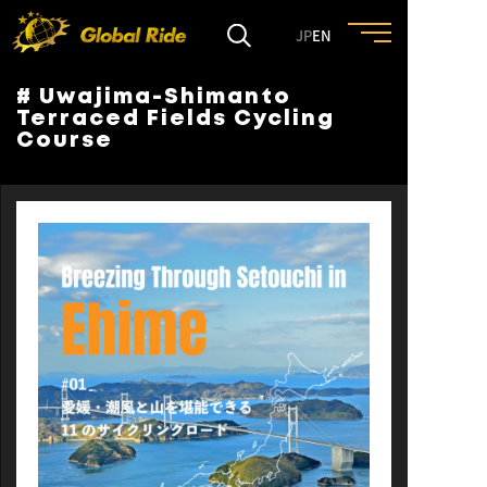
JP
EN
# Uwajima-Shimanto
HOME
Terraced Fields Cycling
Course
FEATURE
EVENT
CULTURE
TRIP&TRAVEL
ENTRY