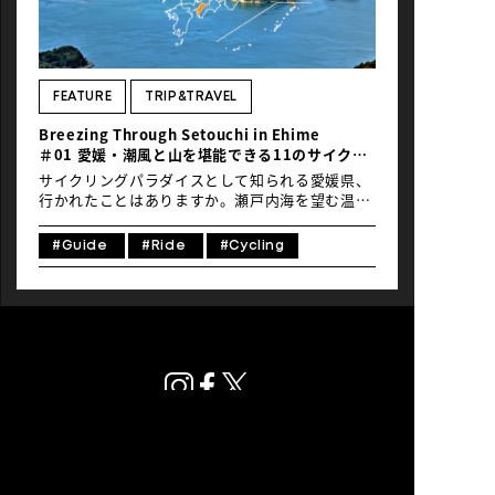
NEWS
FEATURE
TRIP&TRAVEL
Breezing Through Setouchi in Ehime
＃01 愛媛・潮風と山を堪能できる11のサイクリ
ングロード
サイクリングパラダイスとして知られる愛媛県、
行かれたことはありますか。瀬戸内海を望む温和
な気候と自然豊かな風土に恵まれ、CNNの「世界
７大サイクリングロード」の一つに選ばれた「し
#Guide
#Ride
#Cycling
まなみ海道」をはじめ、県内には海と山を走り抜
けるたくさんのサイクリングロードがあります。
四国の瀬戸内海側、北西部に位置し、四国４県で
一番人口が多い愛媛県。瀬戸内海の海風を感じる
穏やかな気候によってミネラルたっぷりの土壌で
育つ「みかん」の生産地として有名で、海と山に
囲まれた自然が広がります。また、宮崎駿監督の
映画『千と千尋の神隠し』のモデルにもなった道
後温泉や松山城など歴史を感じる場所も多く残さ
れています。そんな愛媛の魅力的なサイクリング
ロードを連載でお届けするこの企画。１回目の今
回は、県内の11のサイクリングロードを一挙にご