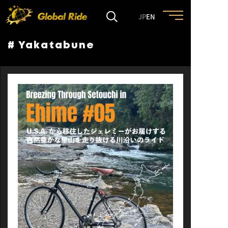
JP
EN
# Yakatabune
HOME
FEATURE
EVENT
CULTURE
TRIP&TRAVEL
ENTRY