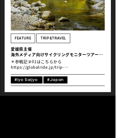
この不思議なモニュメントの隣にはアイスクリー
ム屋さんと売店があって、電動自転車のレンタル
もできます。 道の駅「日吉夢産地」
https://maps.app.goo.gl/aKhjdDhDMdR4hH5o8
１日目は全長62キロのルートの約3分の2を走っ
て、小さな観光地である大洲の城下町で一泊しま
す。翌日に残りの約20キロを走り切る予定です。
FEATURE
TRIP&TRAVEL
2. 川へ降りる 10キロほど進むと、次の道の駅が
愛媛県主催
あります。たぶんまだ休憩の必要はないと思うけ
海外メディア向けサイクリングモニターツアー参
ど、ここには川へ降りられる場所があるので、ぜ
戦記 #02
ひ水に足を浸してリフレッシュしてみて。 道の駅
＊参戦記＃01はこちらから
き […]
https://globalride.jp/trip-
travel/ehimemonitortour24_01_jp/ 目次 1.
ITOMACHI IHOTEL0（西条市） 2. 石鎚山の
#Iyo Saijyo
#Japan
UFOライン（西条市、久万高原町） 3. 大洲和紙
と鵜飼屋形船クルーズ（内子町、大洲市） 1.
ITOMACHI HOTEL0（西条市） 旅程3日目の朝、
ホテルの客室にさわやかな光が差し込んでいる。
窓ごしに見上げる空に、待望の青空も垣間見え、
寝覚めも良い。2023年に西条市にオープンしたば
かりの「ITOMACHI HOTEL0（ゼロ）」は、低環
境負荷なゼロエネルギーでの施設運営を標榜する
複合型エコホテル。愛媛の地産品を扱うおしゃれ
なセレクトマーケットやレストランを併設し、新