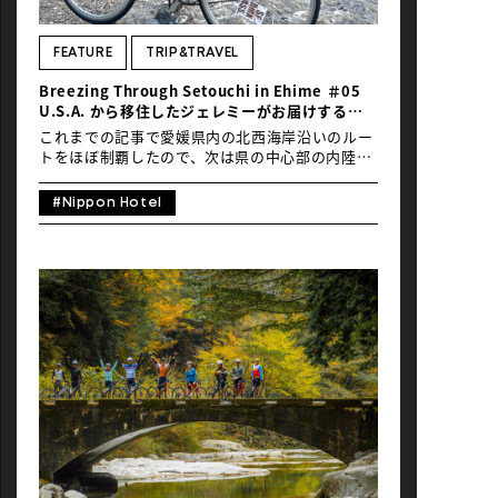
NEWS
FEATURE
TRIP&TRAVEL
Breezing Through Setouchi in Ehime ＃05
U.S.A. から移住したジェレミーがお届けする
自然豊かな里山を走り抜ける川沿いのライド
これまでの記事で愛媛県内の北西海岸沿いのルー
トをほぼ制覇したので、次は県の中心部の内陸を
縦に走るルート、奥伊予・肱川清流街道を走るこ
とにしました。走ったのは9月でしたがまだ夏の
#Nippon Hotel
暑さが続いていたので、今回は比較的のんびりと
したルートです。高知県との境にある山側から川
沿いに道を下って、前回のライドで通った港町へ
戻るという、ほぼ下り坂のルート。もしもう少し
エクササイズしたかったら、長浜港からスタート
して谷を登る逆ルートに挑戦してみるのも良いと
思います。 目次 1. 鬼子母神からのスタート
2. 川へ降りる 3. 道の駅：清流の里ひじかわ 4.
小さな城下町、大洲のユニークなホテルに宿泊
5. ライドの続きに戻る前に、お舟めぐりと、街を
散策 6. 長浜橋へ向けて出発 1. 鬼子母神からの
スタート 出発地点は、道の駅「日吉夢産地」。駐
車場にある鬼のモニュメントが目印です。可愛い
赤ちゃんの鬼を抱いた母子の鬼でしたが、たぶん
今まで見た中で一番セクシーな鬼でした（笑）。