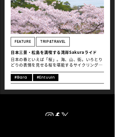
NEWS
FEATURE
TRIP&TRAVEL
日本三景・松島を満喫する湾岸Sakuraライド
日本の春といえば「桜」。海、山、街。いろとり
どりの表情を見せる桜を堪能するサイクリングコ
ースを紹介。第一回となる今回は、日本三景の1
つ、宮城県の「松島」をめぐります。仙台空港を
#Bara
#Entuuin
出発し、ゴールは国宝瑞巌寺。海岸を進む約50キ
ロの道のりです。桜は松島にどんな色をつけてく
れるのか楽しみです。もちろん、「食」もあるの
でご安心を。