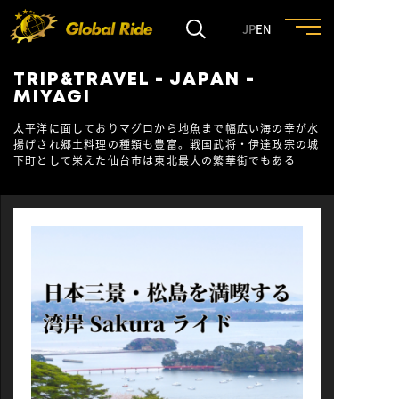
JP
EN
TRIP&TRAVEL - JAPAN -
HOME
MIYAGI
太平洋に面しておりマグロから地魚まで幅広い海の幸が水
揚げされ郷土料理の種類も豊富。戦国武将・伊達政宗の城
FEATURE
下町として栄えた仙台市は東北最大の繁華街でもある
EVENT
CULTURE
TRIP&TRAVEL
ENTRY