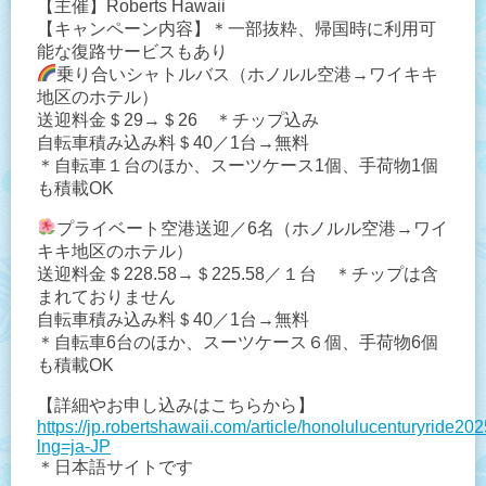
【主催】Roberts Hawaii
【キャンペーン内容】＊一部抜粋、帰国時に利用可
能な復路サービスもあり
乗り合いシャトルバス（ホノルル空港→ワイキキ
地区のホテル）
送迎料金＄29→＄26 ＊チップ込み
自転車積み込み料＄40／1台→無料
＊自転車１台のほか、スーツケース1個、手荷物1個
も積載OK
プライベート空港送迎／6名（ホノルル空港→ワイ
キキ地区のホテル）
送迎料金＄228.58→＄225.58／１台 ＊チップは含
まれておりません
自転車積み込み料＄40／1台→無料
＊自転車6台のほか、スーツケース６個、手荷物6個
も積載OK
【詳細やお申し込みはこちらから】
https://jp.robertshawaii.com/article/honolulucenturyride20
lng=ja-JP
＊日本語サイトです