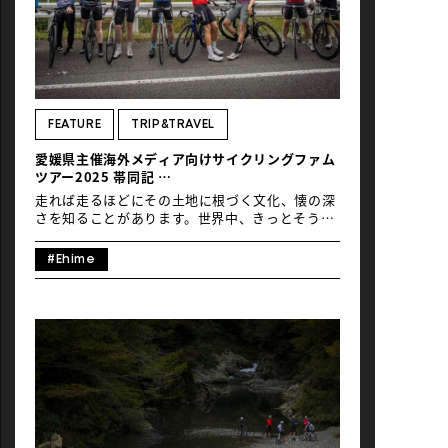
ら、なんとチーム内から３名が世界選手権への出
場権を獲得されていた！おめでとうございます！
一方で、間口の広さもこのイベントの魅力だ。コ
ースは110kmに加え、80km、50kmと距離別に
設定され、「Big Family Ride」と呼ばれる非競
技のファミリーライドも用意されている。80km
や50kmは仲間と走ることを前提とした設計で、
FEATURE
TRIP&TRAVEL
e-bikeやタンデムも許可される。速さを競う人
愛媛県主催海外メディア向けサイクリングファム
も、景色を楽しむ人も、同じ街を同じ日に走る
ツアー2025 帯同記
──このレイヤーの重なりが実に心地いい。 編集
#03
チームから […]
走れば走るほどにその土地に根づく文化、懐の深
さを知ることがあります。世界中、きっとそう。
それでも、ここは特別なのでは？と思わせてくれ
るのが愛媛。海岸の波打ち際から1500m超えの山
#Ehime
並みを隅々まで巡る道に、豪州のサイクリストた
ちから感嘆の声が上がり続けた7日間。フォトグ
ラファーでありサイクリストの下城英悟氏によ
る、サイクリングモニターツアー2025の最終回を
お届けします。 Text & Photos by Eigo Shimojo
01、02の記事はこちらよりご覧ください
愛媛県
主催海外メディア向けサイクリングファムツアー
2025#1日目～2日目#3日目～4日目 目次 ＜DAY 5
＞ 宇和海〜八幡浜市〜佐田岬＜DAY 6＞ 大洲
市〜伊予灘〜砥部町、松山市 ＜DAY 5＞ 宇和