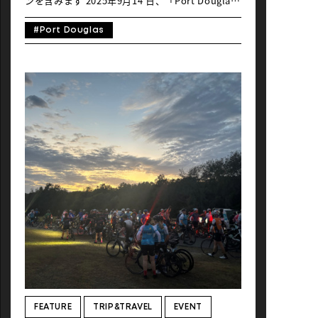
ンを含みます 2025年9月14 日、「Port Douglas
Gran Fondo」が無事に閉幕しました。豊かな種
類の植生を囲う太平洋沿岸沿いのハイウェイ以外
#Port Douglas
にも、子供の背丈ほどもあるアリ塚が連なる道、
人々の暮らしが見えるゆったりした農地など、オ
ーストラリアを感じる魅力ポイントが満載なコー
スでした。残念ながらライドイベントは今年で終
了ですが、ランイベントは来年もパワーアップし
て続くそうです。 イベント翌日、100kmライド
を完走した編集チームとブリスベンから参加され
た建築家のAyanoさん、Youheiさんご夫妻はポー
トダグラス周辺のライド旅へ。こちらの後編では
Ayanoさんによるポートダグラス周辺の観光サイ
クリングをお届けします。街ライドからザ・オー
ストラリア！な景観まで、盛りだくさんのアフタ
ーライドとなりました。 Text_Mayumi Kamura
/ Global Ride １、自転車で楽しむポートダグラ
ス フォー・マイル・ビーチに沿って南北約６km
に細長いポートダグラスの町。観光するなら自転
車がベストです。初夏でも日中は暑くなります
し、早く閉まるお店も多いので、早起きして午前
中に町をまわるのがよいでしょう。まずは日の出
前にビーチへ。 日の出を見届けた後はカフェを求
めて町を散策。オーストラリアのカフェはだいた
い6時には開いているので、早朝ライド後のサイ
FEATURE
TRIP&TRAVEL
EVENT