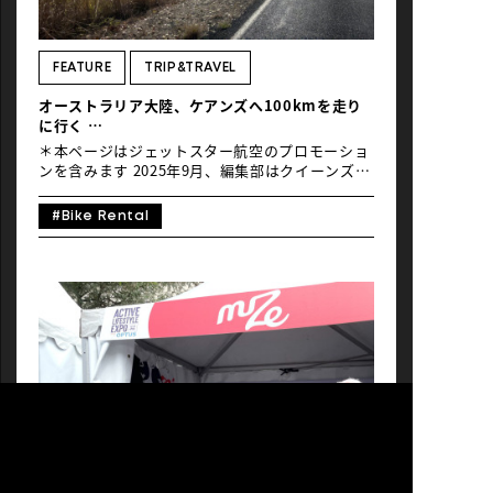
Douglas Gran Fondo」のレポートをお楽しみく
ださい。 Text_Mayumi Kamura / Global Ride
１、ポートダグラスに至る二つのルート ブリスベ
ン在住の私たちは、ブリスベン国際空港から大会
FEATURE
TRIP&TRAVEL
前日の早朝にケアンズ国際空港へ到着。ケアンズ
オーストラリア大陸、ケアンズへ100kmを走り
からポートダグラスまでは約70㎞。当初は、自転
に行く
車で移動できないかとルートを模索していました
〜自転車で楽しむクイーンズランド州の旅【前
が […]
＊本ページはジェットスター航空のプロモーショ
編】〜
ンを含みます 2025年9月、編集部はクイーンズラ
ンド州のケアンズへ。目的は、ライド＆ランイベ
ント「Port Douglas Gran
#Bike Rental
Fondo（https://portdouglasgranfondo.com.au/）」
に参加するため。今年で4回目となったこの大会
のポイントは、なんといっても世界最大の珊瑚
礁・グレートバリアリーフを有する太平洋海岸沿
いのハイウェイコース！ この連載ではイベントの
ために貸し切りされたハイウェイライドやクイー
ンズランド州の広大な自然、新鮮でおいしい食事
や歴史遺産などを含め、ケアンズのライド旅前中
後編でお届けします。今年の冬休みは、ジェット
スターの直行便で行く南半球の大自然を自転車と
共に堪能してみませんか？ Text＆
Photo_Mayumi Kamura / Global Ride １、オー
ストラリア、ケアンズって？ ケアンズ市はオース
トラリア北東部クイーンズランド州に位置する人