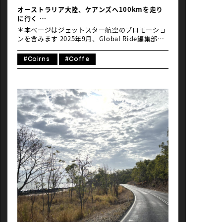
クリストや犬の散歩帰りの人をよく見かけます。
オーストラリア大陸、ケアンズへ100kmを走り
いろんなこだわり、スタイルのカフェがあってコ
に行く
ーヒー好きにはたまりません。ポートダグラス出
〜自転車で楽しむクイーンズランド州の旅【中
身の友人に勧められたのはオリジン・エスプレ
＊本ページはジェットスター航空のプロモーショ
編】〜
[…]
ンを含みます 2025年9月、Global Ride編集部が
ライド＆ランイベント「Port Douglas Gran
Fondo」の参加取材で向かったのは、クイーンズ
#Cairns
#Coffe
ランド州にあるケアンズ国際空港。現地時間で朝
5時前、入国ゲートをくぐると、世界自然遺産の
珊瑚礁や熱帯雨林を見るため日本からのツアーで
いらしたお客様で大賑わい！機内で寝て、早朝に
到着するジェットスターの直行便は大人気。到着
後はバスやレンタカーで目的地へ向かい、ゆった
りと初日を楽しむことができます。時差もたった
の1時間。スポーツイベントに参加される方はな
おさらストレスフリーで体調を整えられます。 ケ
アンズ国際空港到着後、私たち編集部は、同じく
「Port Douglas Gran Fondo」に参加される
Ayanoさん、Yoheiさんとポートダグラスのエン
トリー会場で待ち合わせることに。ブリスベン在
住で建築事務所を主宰するお二人は、ライダーで
もあり、自転車から都市や自然を観察されていま
す。イベントとこの土地の見どころ紹介はお二人
にお任せすることにしましょう。中編はイベント
初参加のAyanoさんによる、ケアンズと「Port