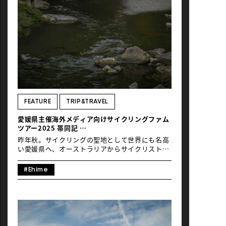
海〜八幡浜〜佐田岬 昨晩は久しぶりの街の夜を楽
しんだ。宇和島市内の居酒屋にて、地酒と豊後水
道の魚介に舌鼓を打った。宿泊は歴史ある旅籠の
木造建築をモダンに甦らせ話題を呼ぶ、木屋旅館
へ。一夜明け、宿の暖簾をくぐり出てくる彼ら
は、アフターライドの”和”なしつらえに、ご満悦
の表情だ。本日も晴天なり。風なく穏やかで、格
好のサイクリング日和だ。宇和島を発ち、昨日に
続き宇和海に沿って北上する。まずは西予の港
町、八幡浜を目指そう。 入り組む海岸線、漁船
や、養殖筏が浮き並ぶ入江の小さな漁村を通り過
ぎる。係留された船の上、時おり人影が見えるだ
FEATURE
TRIP&TRAVEL
けで、港町は閑散として静かなものだ。漁も市も
愛媛県主催海外メディア向けサイクリングファム
早朝終えたのだろうか、人気のない港に、小さな
ツアー2025 帯同記
郵便局、小さな商店。入江の奥にはりつくような
#02
集落を過ぎ、また現れる坂を漕ぎ上がる。海岸か
昨年秋。サイクリングの聖地として世界にも名高
[…]
い愛媛県へ、オーストラリアからサイクリストの
一団が到着しました。メディア関係者、旅行会社
スタッフ、インフルエンサーなどそれぞれの分野
#Ehime
で活躍し、日常でも自転車と自然を愛する参加者
は、愛媛県のサイクリング環境に「Amazing!」
を連発の日々。そんな6泊7日間のモニターツアー
の様子の第二弾を、写真家でありサイクリストで
もある下城英悟氏による帯同レポートでお届けし
ます。ツールドフランスのルートやイタリアの山