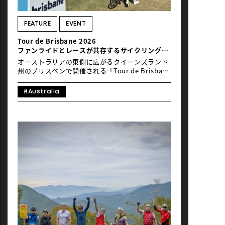
NEWS
FEATURE
EVENT
Tour de Brisbane 2026
ファンライドとレースが共存するサイクリングカ
ルチャーを浴びて
オーストラリアの東側に広がるクイーンズランド
州のブリスベンで開催される「Tour de Brisbane
2026」は単なる市民参加型ライドの枠を軽く超え
てくる。都市を丸ごと使い、スピードとカルチャ
#Australia
ーを同時に走らせる──そんなスケールのイベン
トだ。 2026年大会は4月12日に開催され、拠点と
なるCity Botanic Gardensには早朝から多くのサ
イクリストが集結した。大会関係者によると参加
国は19カ国＆地域、参加者は約7,000人規模。オ
ーストラリア国内でもトップクラスの動員を誇る
都市型グランフォンドである。 このイベントを語
るうえで外せないのが、「UCI Gran Fondo
World Series」の公式予選を兼ねている点だ。
110kmカテゴリーは明確にレースとして設計さ
れ、年代別上位25％に入れば世界選手権への出場
権を獲得できる。市民イベントの空気感の中に、
確かな競技の緊張感が流れている（出典：公式サ
イト）。 大会前日に出会ったのは「京都北部丹後
ブルードラゴン」チーム。競技後にお会いした