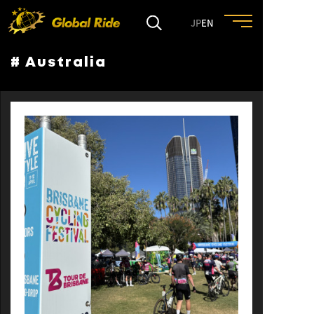
JP
EN
# Australia
HOME
FEATURE
EVENT
CULTURE
TRIP&TRAVEL
ENTRY