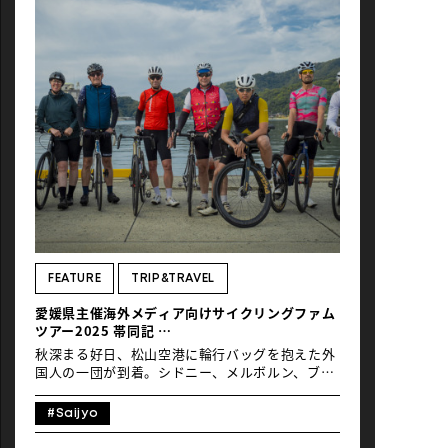
岳地帯も走り込んでいる彼らは、このエリアにど
んな魅力を感じたのでしょうか？ Text & Photos
by Eigo Shimojo 01の記事はこちらよりご覧く
ださい
愛媛県主催海外メディア向けサイクリン
グファムツアー2025#1日目～2日目 目次 DAY_3
久万高原町〜天狗高原〜四国カルスト〜成川渓谷
DAY_4 高茂岬〜愛南町〜上槙〜宇和海〜宇和島
DAY_3 久万高原町〜天狗高原〜四国カルスト〜成
川渓谷 民宿の食堂に、朝餉の良い香りが漂う。前
日の“UFOライン”の洗礼をモノともせず、白飯と
味噌汁をモリモリ食するオージー様御一行、本日
も好調のよう。今日とて山である。タフライドが
待っているのを、知ってや知らずや、目指すは、
四国が誇る山岳名勝”四国カルスト”だ。カルスト
とは、石灰岩質の地表が悠久の時を経て侵食され
形成された地形のこと。なかでも四国カルスト
FEATURE
TRIP&TRAVEL
は、標高1500m程の高地に全長25kmにわたって
愛媛県主催海外メディア向けサイクリングファム
広がる高原。国内カルスト地形の代表選手で、自
ツアー2025 帯同記
然が作り出した地形の最高傑作なのだ。ちなみに
#01
石灰岩は、太古の珊瑚や海底プラン […]
秋深まる好日、松山空港に輪行バッグを抱えた外
国人の一団が到着。シドニー、メルボルン、ブリ
スベンなど、オーストラリアの主要都市を拠点に
活動するメディア関係者、旅行会社スタッフ、イ
#Saijyo
ンフルエンサーなど多彩な面々だ。恒例となった
愛媛一周プレスツアーに招聘されたオーストラリ