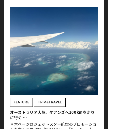
アのサイクリストたちだ。行程を確認すると、定
番のしまなみ海道やUFOラインに加え、山岳景勝
地として名高い四国カルストへのビッグクライ
ム、南予のリアス海岸線ライド、佐田岬巡り、さ
らに各地の遍路道を巡り、終着地の松山道後温泉
を目指す、多彩な愛媛一周ライドとなっている。
今年は、連日100km超のロングライドが設定さ
れ、チャレンジングな内容だ。愛媛県の本気度は
２年目にしても半可ではないし、対するオースト
ラリアン軍団の英気とて見るからに十分。互いに
がっぷり四つの格好だ。この国内では珍しい超本
格プレスライドツアーに、今年も本誌カメラマン
が全日程帯同。伊予柑のようにフレッシュなレポ
ートを、ぎゅぎゅっと絞って撮って出し！いざ！
Text & Photos by Eigo Shimojo DAY_1 愛媛旅
のはじまりは、しまなみ海道から、と決まっては
いるのだが…、初日は生憎の雨模様。それでも定
刻前には、メンバー全員サイクルジャージに正装
して集合している。オージーの士気の高さよ。し
かし、予報芳しくないので、安全優先、ひとまず
FEATURE
TRIP&TRAVEL
ルートを車で辿ることに。車中からも熱心にルー
オーストラリア大陸、ケアンズへ100kmを走り
トを観察し、ガイドの説明に耳を傾けてライドを
に行く
イメージする様子の面々。不本意な状況でも、車
〜自転車で楽しむクイーンズランド州の旅【後
中明るいオージーたち。高台からの眺望を得よう
＊本ページはジェットスター航空のプロモーショ
編】〜
と、しまなみ海道定番のヒルクライム […]