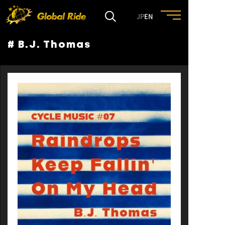
JP
EN
# B.J. Thomas
HOME
FEATURE
EVENT
CULTURE
TRIP&TRAVEL
ENTRY