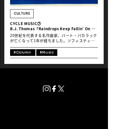
NEWS
CULTURE
CYCLE MUSIC⑦
B.J. Thomas「Raindrops Keep Fallin’ On My
Head」
20世紀を代表する名作曲家、バート・バカラック
が亡くなって1年が経ちました。ソフィスティケ
イトされた切なくも美しいメロディー、まさ
に“バカラック・マジック”と言うべきコード進行
#Column
#Music
やリズム・チェンジを駆使した鮮やかで洒落たア
レンジに、大胆かつエレガントな構成といった、
軽妙洒脱で創意に富んだ彼のアート・オブ・ソン
グライティングは、都会的で胸に沁みる歌詞（特
にハル・デイヴィッドの詞作）とのマリアージュ
も相まって、今なお時代をこえて世界中の人々の
心をとらえていると思います。
プライバシーポリシー
© Global Ride.