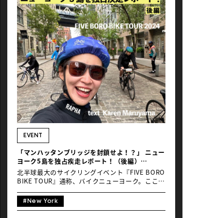
験をさせてもらったし、あの景色をまた見るた
め、そして新たな目標のためにまた頑張ろうって
背中を押されるようなエネルギーを感じた。 今年
（2025年）のエントリーが始まったバイクニュー
ヨーク。少しでも気になったという人は、ぜひ行
ってほしい。間違いなくあなたの人生を素晴らし
い方向に導いてくれる経験が待っているから。 こ
こでは、ほんの少し私が昨年体験できたことをシ
ェアしようと思う。 2024年5月3日、羽田発。
およそ13時間後にNYのジョン・エフ・ケネディ
空港へ。 時差の関係で、到着時間は5月3日のお
昼。飛行機ではワクワクしすぎて、遠足前日の子
どもみたいに寝ることもできず、ひたすらソワソ
ワ。到着後寝不足のままホテルにチェックイン。
すぐに、先に到着していた日本チームと合流し、
気がついたらもうセントラルパークを自転車で走
EVENT
っていた。 全てが心地よい。 アルベルトさんに
「マンハッタンブリッジを封鎖せよ！？」 ニュー
案内いただきながら、公園内をサイクリング。道
ヨーク5島を独占疾走レポート！（後編）
路に出ても、サイクリングロードが広く、スイス
FIVE BORO BIKE TOUR 2024
イ。その日の夕方にはエントリーをして、2日後
北半球最大のサイクリングイベント『FIVE BORO
のイベント本番に向けての準備完了。 BNY当日。
BIKE TOUR』通称、バイクニューヨーク。ここか
3時3 […]
らは後編をお送りします。前編はこちら クイーン
ズ橋でロープウェイと並走！ スタートして1時
#New York
間。レストエリアでもぐもぐ、ごくごくと補給。
全長1,135mのクイーンズ・ボロ・ブリッジを渡