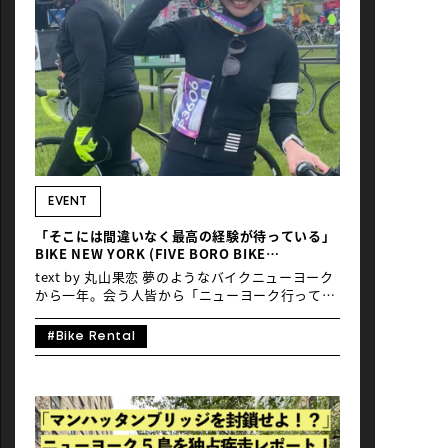
203cm以内なら無料（超えた場合は2万円の追加
料金）。英国航空は三辺合計200cm以内なら無
料。規定のサイズに収まるバイクポーター
PRO199を使えば無料になる。 ANAは三辺合計
260cm以内なら無料で、バイクポーターは全モデ
ルが260cm以下のサイズなので無料となる。ルフ
トハンザ航空はヨーロッパ路線で50〜150ユーロ
の追加料金。エミレーツ空港は重量30kg以内であ
れば受託手荷物に含まれる。 全ての航空会社がサ
イズに関係なく、事前申請が必要となる。バイク
ポーターはすべてサイズ的には問題はないが、無
料と有料の航空会社が混在。どの航空会社で行く
EVENT
かは航空券と自転車預託にかかるコストを合計し
「そこには間違いなく最高の経験が待っている」
て考える必要がある。 Ｑ：梱包時の注意点は A：
BIKE NEW YORK (FIVE BORO BIKE
国際線のエコノミークラスは重量制限があり、一
TOUR)2025エントリー開始！
般的に23kgを超過した場合は超過料金が取られ
text by 丸山果恋 夢のようなバイクニューヨーク
経験者によるライド回想記
る。また電動変速機などに取り付けられ […]
から一年。会う人皆から「ニューヨーク行ってた
よね！」と聞かれるが、それがまだ夢のよう
で。。「やっぱり私、あのニューヨークを、、、
#Bike Rental
自転車で走ってたよね！」と都度確認してしま
う。 それくらい夢のようで、楽しくて、充実した
旅だった。家族に相談はしたけど、ダメと言われ
ても行くつもりだったから、、、（というか、ダ
メと言っても行くのわかっているから、行ってお
いで！と送り出された、、感謝ですね） 最高の経