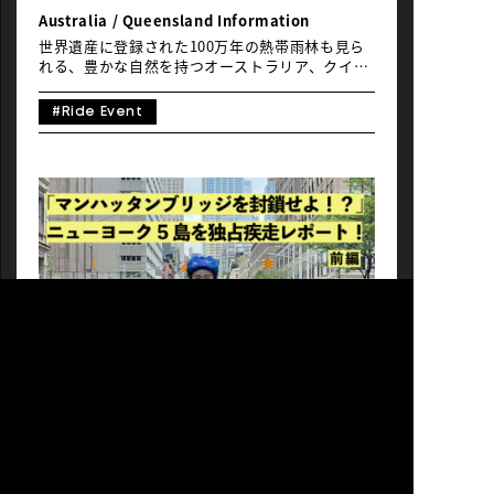
いに10か所もの拠点があることです。そして、ほ
Australia / Queensland Information
とんどの自転車は乗り捨て可能なので、最初に出
発した場所に戻らなくても自分の好きな距離だけ
世界遺産に登録された100万年の熱帯雨林も見ら
走ることができます。 もし早春にしまなみ海道を
れる、豊かな自然を持つオーストラリア、クイー
訪れ […]
ンズランド州。日本からの時差わずか1時間のこ
の地域は、地球上の他の場所では決して味わえな
#Ride Event
い体験ができる場所。自然、自分自身、そして大
切な人との絆を再発見することができます。もち
ろん、大自然を駆けるライドイベントも充実して
います。 Podcastも放送中のクイーンズランド州
政府観光局公式サイトはこちら：
https://www.qeensland.com/jp/ja/home 1. ラ
イドイベント2. ツアー3. レンタサイクル 1. ライ
ドイベント Port Douglus Glan Fondo世界自然
遺産に認定された「グレートバリアリーフ」と
「クイーンズランドの湿潤熱帯地域 」（世界最古
の熱帯雨林）を通るコースを、風を切りながら爽
快に走るオーストラリアのライドイベント。2025
年は9月14日（日）開催。
https://portdouglasgranfondo.com.au/japanese/
2. ツアー 2つの世界遺産をもつケアンズのツアー
を提供HIS 3. レンタサイクル クイーンズランド
でのレンタサイクルレンタサイクル Port
Douglas Bike Shop & Hire