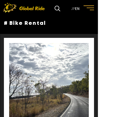
JP
EN
# Bike Rental
HOME
FEATURE
EVENT
CULTURE
TRIP&TRAVEL
ENTRY