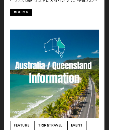
行きたい場所リストに入るべきです。整備されて
う […]
走りやすい自転車ルートが県内を縦横無尽に駆け
巡り、山から瀬戸内海まで走れ、道中には見どこ
#Guide
ろや楽しみがたくさんあります。 まず今回走った
のは、世界中のサイクリストから評判を集める人
気のサイクリングロード、しまなみ海道。本格派
の人なら全長約70キロ（43.5マイル）の道のりを
どうぞ。この記事では、瀬戸内海の本州側である
広島県との県境までの愛媛県側・三島を巡るルー
トをのんびりと2日に分けて走りました。 目次
1. 最初のハイライトは、大島と海鮮バーベキュ
ー 2. 大島から伯方島へ、険しい坂を登ったあと
の絶景、サンセット、お好み焼き 3. 2日目！E-
bikeで大三島を横断して、クラフトビールの醸造
所へ 1. 最初のハイライトは、大島と海鮮バーベ
キュー 日本の皆さん、そして海外在住者の皆さ
ん、こんにちは。この記事を読んでいる多くの旅
行者は自分の自転車を観光地まで輪行しないと思
うので、僕も自分のロードバイクを家に置き、し
まなみ海道の最初の地点にある便利な場所、今治
の「サンライズ糸山」でロードバイクをレンタル
しました。 ルートの確認とレンタサイクルの予約
ができる「しまなみジャパン」のWEBサイトはこ
ちら。https://shimanami-cycle.or.jp/rental
このレンタルサービスの最大の利点は、ルート沿
FEATURE
TRIP&TRAVEL
EVENT