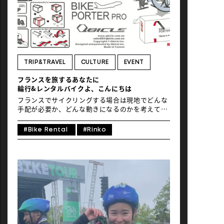
温暖で、平均気温は25℃前後。世界遺産のグレー
トバリアリーフや世界最古の熱帯雨林への玄関口
として知られています。リゾートホテルやマリン
アクティビティが充実し、観光拠点としても人
気。都市機能と自然探訪が両立する街は、自転車
旅の拠点にも最適です。 大自然の中にあるケアン
ズ市は観光都市として賑わう一方、市街地を抜け
TRIP&TRAVEL
CULTURE
EVENT
れば本格的なライド環境が広がります。北へはノ
フランスを旅するあなたに
ーザンビーチズ沿いの海岸線ルートが伸び、青い
輪行&レンタルバイクよ、こんにちは
珊瑚海を横目に快走可能。内陸へ足を延ばせば、
標高400m超のキュランダ高原へ続くヒルクライ
フランスでサイクリングする場合は現地でどんな
[…]
手配が必要か、どんな動きになるのかを考えてみ
よう。マイバイクを持っていくか、現地でレンタ
ルバイクを借りるかという選択肢がある。 目次
#Bike Rental
#Rinko
1. 愛車を持っていく際の国際線預託テク2. フラン
スで本格自転車をレンタルする 1. 愛車を持って
いく際の国際線預託テク まずは飛行機に自転車を
積んでフランスに乗り込むケース。「バイクポー
ター」という航空機用輪行箱を取り扱うアクショ
ンスポーツに最新事情を教えてもらった。 Q：国
際線に預けられるサイズは？ 無料？ 追加料
金？ A：国際線は利用航空会社によって異なる。
例えばエールフランスやフィンエアはサイズに関
係なく問答無用で有料。日本航空は三辺合計