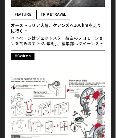
NEWS
FEATURE
TRIP&TRAVEL
オーストラリア大陸、ケアンズへ100kmを走り
に行く
〜自転車で楽しむクイーンズランド州の旅【前
＊本ページはジェットスター航空のプロモーショ
編】〜
ンを含みます 2025年9月、編集部はクイーンズラ
ンド州のケアンズへ。目的は、ライド＆ランイベ
ント「Port Douglas Gran
#Cairns
Fondo（https://portdouglasgranfondo.com.au/）」
に参加するため。今年で4回目となったこの大会
のポイントは、なんといっても世界最大の珊瑚
礁・グレートバリアリーフを有する太平洋海岸沿
いのハイウェイコース！ この連載ではイベントの
ために貸し切りされたハイウェイライドやクイー
ンズランド州の広大な自然、新鮮でおいしい食事
や歴史遺産などを含め、ケアンズのライド旅前中
後編でお届けします。今年の冬休みは、ジェット
スターの直行便で行く南半球の大自然を自転車と
共に堪能してみませんか？ Text＆
Photo_Mayumi Kamura / Global Ride １、オー
ストラリア、ケアンズって？ ケアンズ市はオース
トラリア北東部クイーンズランド州に位置する人
口約15万人の熱帯都市。赤道に近く年間を通して