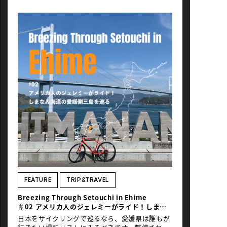
って、目指すはクイーンズ。 緩やかな上りがあ
り、少しゼェハァ、息が上がる。そんな中、パッ
と左を向くとロープウェイが！「人生初！ロープ
ウェイとの併走！」そもそも１キロを超える橋を
渡ったことも初めて。初めての街を自転車で走る
と新しい刺激や体験が次々とやってくる。 上り坂
がつづくので息が切れそうになるのだけれど、ロ
ープウェイと並んで自転車を漕いでいることに興
奮が止まず、苦しいのに笑みがこぼれるという謎
のテンション！ロープウェイの中に人は乗ってい
るかな〜？こちらの様子は見えているかな〜？あ
いにくの曇天で中の様子はあまり見えなかったけ
ど、「見ている人がいるかも？」と思ってついつ
い頑張っちゃいました。 橋にさよならを告げると
すぐに2つ目のレストエリアに到着。お菓子にエ
ナジーバーにフルーツに！と盛りだくさん。 特に
エナジーバーは普段のライドのときも頻繁に食べ
るので、どんなものがあるのか気になる、、、そ
して全部食べたい、、（でも一本しか食べられな
かった。エナジーバーって一本でお腹いっぱいな
FEATURE
TRIP&TRAVEL
るようになっていますもんね！） 私が食べたのは
Breezing Through Setouchi in Ehime
グラノーラのバー！お菓子感覚で食べられるし、
＃02 アメリカ人のジェレミーがライド！しまな
しっかりエネルギーもある。食べ応え抜群。硬す
み海道の愛媛側三島を巡る
ぎず、柔らかすぎずの食感。味も控えめでちょう
日本をサイクリングで巡るなら、愛媛県は誰もが
愛媛に行くなら、まずは「しまなみ海道」から
どいいのが好みでした。 腹ごしらえを終えて向か