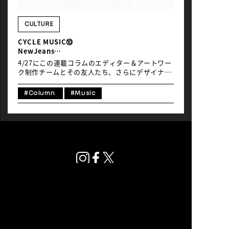
NEWS
CULTURE
CYCLE MUSIC⑩
NewJeans
「Bubble Gum」
4/27にこの連載コラムのエディター＆アートワー
ク制作チームとその友人たち、さらにデザイナー
＆トランスレイター含む「Global Ride」の運営
スタッフが集まって、渋谷にある僕の店カフェ・
#Column
#Music
アプレミディでDJパーティーが開かれ、大変な盛
り上がりとなり、とても楽しい時間をすごしまし
た。僕はその日、何をかけようかと楽しみに、朝
からいくつものレコードを選んでいたのですが、
たまたま友人のおすすめで4/27午前0時リリース
だったNewJeansの新曲「Bubble Gum」のMVを
観たところ、自転車に乗るシーンが出てきて、そ
の曲の良さも相まって、一日中ときめいてしまっ
ていたのでした。そこで今月は、K-Popをめぐる
諸事情には全く疎い自分がNewJeansについて語
るのは野暮かとも思いましたが、僕がそのとき彼
女たちの音楽とMVから感じたことだけを著そう
と思います。 ひとことで言うならば、青春のきら
プライバシーポリシー
めきとその儚い美しさを彼女たちが自然体で謳歌
© Global Ride.
していることに、胸を疼かされたということに尽