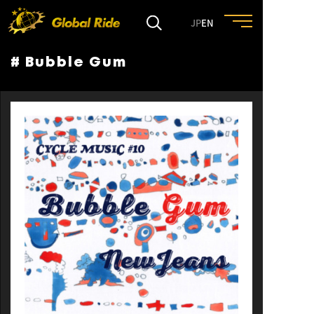
JP
EN
# Bubble Gum
HOME
FEATURE
EVENT
CULTURE
TRIP&TRAVEL
ENTRY