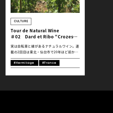
CULTURE
Tour de Natural Wine
＃02 Dard et Ribo “Crozes
Hermitage Blanc 2019”
実は自転車と縁があるナチュラルワイン。連
－ブドウ畑をマウンテンバイクで
載の2回目は東北・仙台市で20年ほど前から
巡る－
ナチュラルワインを追求し続けてこられたセ
ラーワーカー兼「LoveSong by BATONS」
#Hermitage
#France
店主の板垣卓也さんよりお届けします。 ナ
チュラルワインに出会って20年。フランス
を中心にたくさんの造り手を訪問してきまし
た。私の初回コラムということで、とても印
象に残っている訪問先での自転車エピソード
と共にワインをご紹介したいと思います。
2011年。収穫のピークも過ぎたタイミング
でギリギリ訪問をOKされたのはフランス ロ