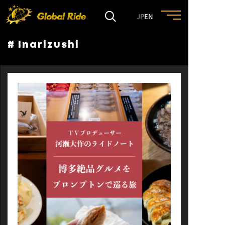
JP
EN
# Inarizushi
HOME
FEATURE
EVENT
CULTURE
TRIP&TRAVEL
ENTRY