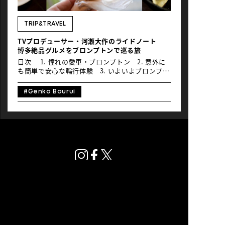
NEWS
TRIP&TRAVEL
TVプロデューサー・河瀬大作のライドノート
博多絶品グルメをブロンプトンで巡る旅
目次 1. 憧れの愛車・ブロンプトン 2. 意外に
も簡単で安心な輪行体験 3. いよいよブロンプト
ンで博多巡り 4. 「サザエさん通り」の磯野く
ん 5. 自転車フレンドリーな福岡 6. 博多の名店
#Genko Bourui
「うどん平」へ 7. 旅ライドって最高！ 1. 憧れ
の愛車・ブロンプトン 旅ライド、最近その楽しさ
に目覚めてしまった。 ロードバイクで大自然のな
かを駆けるのはワクワクする。しかし旅先で街を
巡るのは別の愉悦がある。名建築を眺めたり、カ
フェで一服したり、公園やお店巡るのも楽しい。
街乗りには車輪の大きなロードバイクは向いてい
ない。ストップアンドゴーが気軽にできる小径車
がいい。しかも旅ライドをするには輪行がしやす
いほうがいいだろう。 そんなわけで…、アレを
買った。 https://jp.brompton.com/ ブロンプ
トンである。 折り畳むのに慣れれば10秒。展開
も10秒という簡単さ。畳んでしまえば、小型スー
プライバシーポリシー
ツケースほどの大きさになる。ざっくりと60㎝
© Global Ride.
×60㎝×30㎝。駐輪するのが怖ければ、お店に持