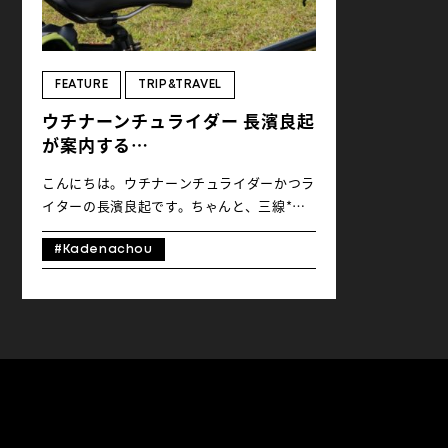
FEATURE
TRIP&TRAVEL
ウチナーンチュライダー 長濱良起
が案内する
嘉手納基地一周ライド
こんにちは。ウチナーンチュライダーかつラ
通称カデイチ！？
イターの長濱良起です。ちゃんと、三線*を
弾きながら歌います。 さて、今回で3回目と
なる本企画でございますが、目的地は「米軍
#Kadenachou
嘉手納飛行場」です。嘉手納町（かでなちょ
う）・沖縄市・北谷町（ちゃたんちょう）の
1市2町にまたがるこの広大な通称・嘉手納
基地。もうこうなってしまったらある種、観
光資源にでもしようというしたたかな気持ち
を持って自転車で一周しようというのが今回
のプランです。一周は約20km。沖縄旅行で
あちこち行きたい人にとってはお手軽で良い