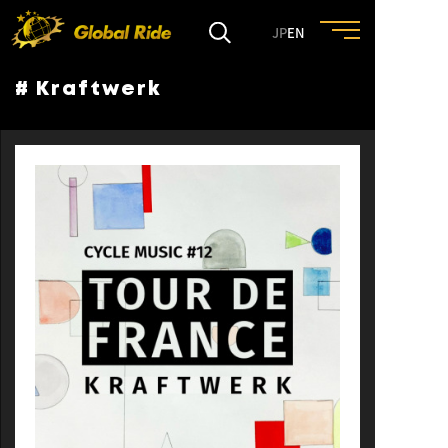
JP
EN
# Kraftwerk
HOME
FEATURE
EVENT
CULTURE
TRIP&TRAVEL
ENTRY