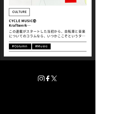
NEWS
CULTURE
CYCLE MUSIC⑫
Kraftwerk
「Tour de France」
この連載がスタートした当初から、自転車と音楽
についてのコラムなら、いつかここぞというタイ
ミングで取り上げようと思っていたKraftwerkの
「Tour de France」。FUJI ROCK FESTIVAL
#Column
#Music
2024でのライヴ・パフォーマンスが話題を呼んで
いる今こそ、という感じでご紹介します。 1970
年に結成されたドイツの電子音楽グループ
Kraftwerkは、ジャケット・デザインやヴィジュ
アル・イメージも自ら手がける、その存在自体が
コンセプチュアルな、いわゆるクラウトロック
（ジャーマン・ロック）の代表格であり、テク
ノ・ポップの先駆者で、YMOはもちろん、イギリ
スのニュー・ウェイヴ勢（特に80年代にニュー・
ロマンティックと呼ばれたエレ・ポップ〜シン
セ・ポップ）に大きな影響を与えました。ロボッ
トのように感情を感じさせない、無機的で禁欲的
な謎めいた印象ですが、ファンキーなリズムとミ
プライバシーポリシー
ュージック・コンクレートとポップ・ミュージッ
© Global Ride.
クの融合で、「エレクトロニック・ダンス・ミュ