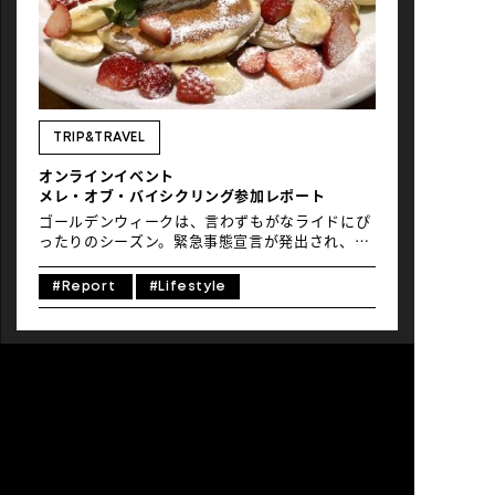
TRIP&TRAVEL
オンラインイベント
メレ・オブ・バイシクリング参加レポート
ゴールデンウィークは、言わずもがなライドにぴ
ったりのシーズン。緊急事態宣言が発出され、た
くさんのイベントが中止を余儀なくされています
が、Global Ride 事務局が運営しているメレ・オ
#Report
#Lifestyle
ブ・バイシクリングは、そんな中でも参加可能な
オンラインイベント。 日本中お好きなルートを走
ってログを申請すると完走が認められるこのイベ
ントは、「ハワイを感じる」をキーワードに完走
すると素敵な参加記念品がハワイから贈られるほ
か、スペシャルエイドとして参加ライダーに特別
なサービスを提供しているお店との提携もあり。
エイド中の腹ごしらえもハワイアンフードにし
て、1日ハワイ気分でライドしちゃおうという企
画です。