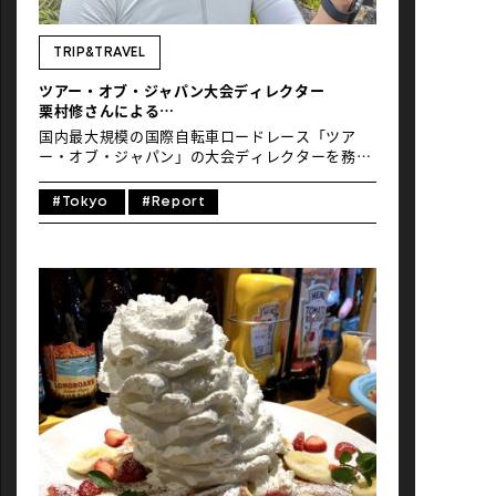
NEWS
TRIP&TRAVEL
ツアー・オブ・ジャパン大会ディレクター
栗村修さんによる
メレ・オブ・バイシクリング参加レポート
国内最大規模の国際自転車ロードレース「ツア
ー・オブ・ジャパン」の大会ディレクターを務め
る栗村さんが「Mele of Bicycling（メレ・オ
ブ・バイシクリング）」に参加してくれました！
#Tokyo
#Report
栗村さんの参加レポートをお届けします。