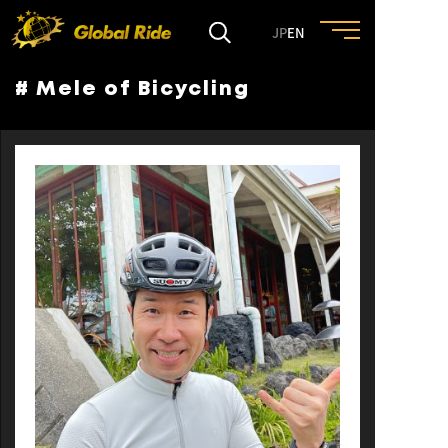
JP
EN
# Mele of Bicycling
HOME
FEATURE
EVENT
CULTURE
TRIP&TRAVEL
ENTRY