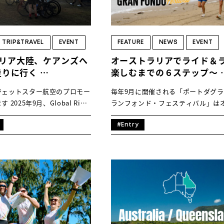
TRIP&TRAVEL
EVENT
FEATURE
NEWS
EVENT
リア大陸、ケアンズへ
オーストラリアでライド＆
を走りに行く
楽しむまでの６ステップ〜
HOME
楽しむクイーンズラン
ポートダグラス・グランフ
ジェットスター航空のプロモー
毎年9月に開催される「ポートダグ
中編】〜
ド・フェスティバル
2025年9月、Global Ride
ランフォンド・フェスティバル」は
FEATURE
＆ランイベント「Port
ラリアの大自然＆リゾート地を走る
ran Fondo」の参加取材で向かっ
ングイベントです。このイベントに
#Entry
ーンズランド州にあるケアンズ
ハーフマラソンも加わりました。世
地時間で朝5時前、入国ゲート
抱くベイサイドを走るコースはなん
EVENT
世界自然遺産の珊瑚礁や熱帯雨
的ですね！ライダーもランナーも、
日本からのツアーでいらしたお
間の「日本からいちばん近いオース
い！機内で寝て、早朝に到着す
ア」へ遊びに行ってみませんか？ 1.
CULTURE
ターの直行便は大人気。到着後
申し込みを！ ポートダグラス・グラ
タカーで目的地へ向かい、ゆっ
ンド概要開催日： 2025.9.14 Sun
楽しむことができます。時差も
AUSTRALIA / Port Douglasエン