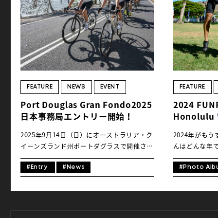
カからはホノルルの「HONOLULU
たったの1時
CENTURY RIDE」、ニューヨークの「BIKE
れる方はなお
NEW YORK」、オーストラリアからはポー
えられます。 
トダグラスの「PORT DOUGLAS GRAN
たち編集部は、同じ
FONDO FESTIVAL」（*ライドイベントは
Fondo」に参
2025年で終了）、ブリスベンの
んとポートダ
「BRISBANE CYCLING FESTIVAL」です。
合わせること
それぞれイベントの特色を活かしたコースや
所を主宰する
FEATURE
NEWS
EVENT
FEATURE
風景をどうぞお楽しみください。 目次 1
自転車から都
Port Douglas Gran Fondo2025
2024 FUN
HONOLULU CENTURY RIDE2 BIKE NEW
イベントとこ
日本事務局エントリー開始！
Honolulu
YORK (Five Boro Bike Tour)3 PORT
にお任せする
NewYork 
DOUGLAS GRAN FONDO FESTIVAL4
ント初参加のA
2025年9月14日（日）にオーストラリア・ク
2024年がも
Port Doug
BRISBANE CYCLING FESTIVAL 1
「Port Doug
イーンズランド州ポートダグラスで開催され
んはどんな年で
Brisbane
HONOLULU CENTURY RIDE 開催エリア＿
をお楽しみくださ
るPort Douglas Gran Fondoの日本事務局
締めくくりとして
ホノルル／ハワイ州／アメリカ合衆国開催日
Kamura / G
エントリーが始まりました！海岸沿いのヤシ
海外ファイン
#Entry
#News
#Photo Alb
＿9月28日（日）＊毎年9月最終日曜日／
に至る二つのル
の木が立ち並ぶ絶景ロードはライダー専用に
ルバムをお届
2026年は9月27日（日）距離＿40km、
ちは、ブリス
完全封鎖。世界自然遺産に認定された「グレ
ルルの「HONOL
80km、120km、160km（約）参加ライダー
朝にケアンズ
ートバリアリーフ」と「クイーンズランドの
ューヨークの「B
＿約1300名 イベント直後のフォト […]
ポートダグラス
湿潤熱帯地域 」（世界最古の熱帯雨林）を
トラリアからは
転車で移動で