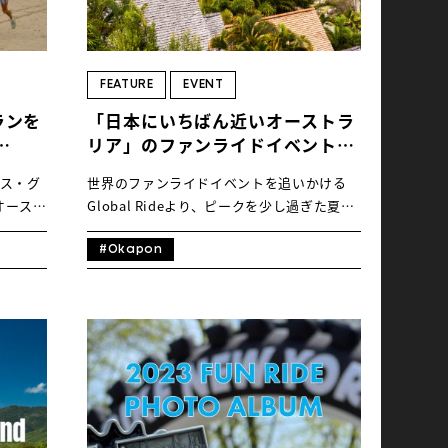
FEATURE
EVENT
ランを
「日本にいちばん近いオーストラ
リア」のファンライドイベントへ
ォン
行こう！
ラス・グ
世界のファンライドイベントを追いかける
オースト
Global Rideより、ピークを少し過ぎた夏を
サイクリ
楽しめるイベント第１弾をご紹介します。行
、今年は
き先は、時差１時間のオーストラリア
世
#Okapon
界遺産を
界遺産の海辺を走り抜ける「ポートダグラ
とも魅力
ス・グランフォンド」はいかがでしょう
時差１時
か？ 今年の9月、遅めの夏休みを取りたい
トラリ
ライダーの皆さんにはうってつけなイベント
 まずは
情報はこちらから！ 目次 1. ポートダグラス
ンフォ
ってどこ？2. ポートダグラスへの行き方3.
開催場所：
オカポンさんに聞く、初参加への道 1. ポー
トリー期
トダグラスってどこ？ ポートダグラスはケ