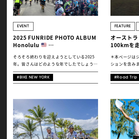
EVENT
FEATURE
2025 FUNRIDE PHOTO ALBUM
オーストラ
Honolulu
100km
NewYork City
〜自転車で
そろそろ終わりを迎えようとしている2025
＊本ページは
Port Douglas
ド州の旅【
年。皆さんはどのような年でしたでしょう
ションを含みます 
Brisbane
か。ライドに関しては、冬へ向けての気温低
編集部がライド
下がゆるやかだったものの、夏はとにかく暑
Douglas G
#BIKE NEW YORK
#Road Trip
く、機会不足の方が多かったかもしれませ
たのは、クイ
ん。湿気が多い日本の夏を乗り切るためには
国際空港。現
やはり早朝ライドでしょうか。オーストラリ
をくぐると、
アで出会った早朝のコミュニティライドの活
林を見るため
気こそ、日本に根付ける文化と感じました。
客様で大賑わ
さて、今年も年末の締めくくりとして、海外
るジェットス
ファンライドイベントの様子をピックアップ
はバスやレン
したフォトアルバムをお届けします。アメリ
たりと初日を