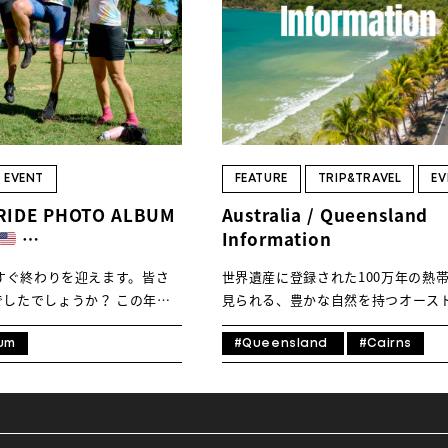
TRIP&TRAVEL
間。スポーツイベントに参加さ
間： 申し込み受付中 – 8.25エント
さらストレスフリーで体調を整
目： 48km/60km/100km/136km
ケアンズ国際空港到着後、私
ハーフマラソン（21.1km）エント
く「Port Douglas Gran
ト：9.14 ライドイベント
ENTRY
加されるAyanoさん、Yoheiさ
https://www.sportsentry.ne.jp/ev
グラスのエントリー会場で待ち
ランイベント
に。ブリスベン在住で建築事務
https://www.sportsentry.ne.jp/ev
NEWS
お二人は、ライダーでもあり、
2. ポートダグラスを知る ・オース
EVENT
FEATURE
TRIP&TRAVEL
EV
市や自然を観察されています。
ア・クイーンズランド州北部にある
RIDE PHOTO ALBUM
Australia / Queensland
の土地の見どころ紹介はお二人
アンズ市中心部から車で約1時間・
Information
ことにしましょう。中編はイベ
バリアリーフと世界遺産の熱帯雨林
City
yanoさんによる、ケアンズと
リゾートタウン・海や熱帯雨林を体
うすぐ終わりを迎えます。皆さ
世界遺産に登録された100万年の熱
las
las Gran Fondo」のレポート
帰りツアーも盛りだくさん
オース
したでしょうか？ この年の
見られる、豊かな自然を持つオース
い。 Text_Mayumi
ア政府観光局サイトより
、Global Ride編集部より
ア、クイーンズランド州。日本から
lobal Ride １、ポートダグラス
https://www.australia.com/ja-
ライドイベント4つのフォトア
ずか1時間のこの地域は、地球上の
um
#Queensland
#Cairns
ート ブリスベン在住の私た
jp/places/cairns-and-surrounds/g
けします。アメリカからはホノ
では決して味わえない体験ができる
ベン国際空港から大会前日の早
to-port-douglas.html
クイーン
ULU CENTURY RIDE」、ニ
然、自分自身、そして大切な人との
国際空港へ到着。ケアンズから
州政府観光局サイトよりhttps: […]
IKE NEW YORK」、オース
見することができます。もちろん、
までは約70㎞。当初は、自
ポートダグラスの「PORT
駆けるライドイベントも充実してい
きないかとルートを模索してい