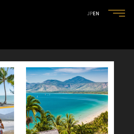
JP
EN