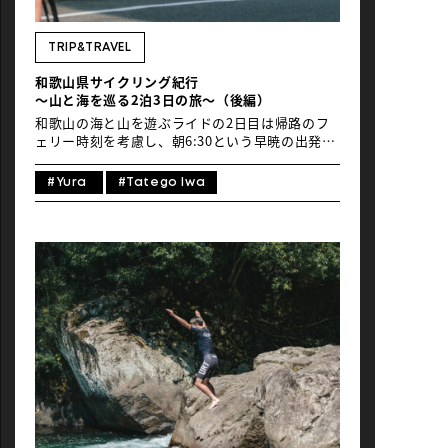
NEWS
TRIP&TRAVEL
和歌山県サイクリング紀行
〜山と海を巡る2泊3日の旅〜（後編）
和歌山の海と山を遊ぶライドの2日目は帰路のフ
ェリー時刻を考慮し、朝6:30という早暁の出発を
選択。太陽が本格的に牙を剥く前の涼やかな午前
中だけで楽しむライドだ。1日目の深緑とは対照
#Yura
#Tatego Iwa
的に、今日は和歌山が誇る紺碧の海景色との邂逅
が待っている。 Text_Ryuji IsePhoto_Tatz
Shimizu 二日目：海沿いの絶景ルート〜リアス式
海岸と石灰岩の白き断崖へ〜 コース概要起点：波
満の家ルート：白崎方面へ海岸線北上→内陸部を
美浜町方面へ南下→紀伊日ノ御埼灯台→海沿いの
道を北上して宿へ戻る時計回りの周回コース総距
離：58.23kmタイム：3時間6分獲得標高：733m
特徴：変化に富んだ設計で、リアス式海岸の絶景
を満喫 二日目のルートの計画段階で興味深いこと
に気づいた。西向きのリアス式海岸と内陸の街と
いう条件が愛媛県西予市の海岸地形と酷似してい
るのだ。地理的特性の類似が風土や景観にどのよ
うな影響を与えているのかという視点もこのルー
トを走る楽しみの一つとなった。 目次 1. 朝