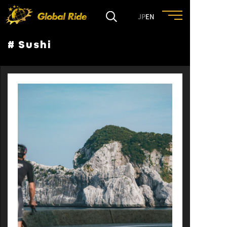
JP
EN
# Sushi
HOME
FEATURE
EVENT
CULTURE
TRIP&TRAVEL
ENTRY