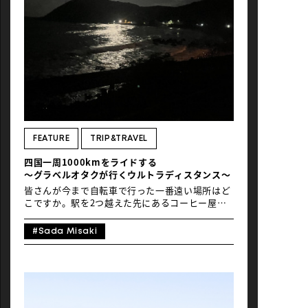
愛媛と高知から向かうには移動時間が6時間ほ
ど。さすがに当日入りは無謀ということで、金曜
日の午後から出発し、前泊することにした。金曜
日の移動日を経て、土曜日からサイクリングを楽
しむ。 Text_Ryuji IsePhoto_Tatz Shimizu 一日
目：有田川町からの山岳ルート〜関西随一のスス
キ草原の名所、生石高原へ〜 コース概要起点：有
田川町「TADONO the bedroom」ルート：有田
川町→生石高原→「赤玉わさび寿司」→「あらぎ
島」棚田→カフェ「kado」→国道480号線経由で
宿へ総距離：75.33kmタイム：3時間39分獲得標
高：1,197m特徴：山岳部での厳しい登りと高原
FEATURE
TRIP&TRAVEL
での涼、帰路での爽快な下り坂を楽しむ 和歌山サ
四国一周1000kmをライドする
イクリング一日目を迎えるための宿泊先は有田川
〜グラベルオタクが行くウルトラディスタンス〜
町の「TADONO the bedroom」。閉所となった
保育所をリノベーションしたこの宿は20 […]
皆さんが今まで自転車で行った一番遠い場所はど
こですか。駅を2つ越えた先にあるコーヒー屋、
電車で1時間の会社、はたまた県境を越えたあた
りまで。おそらくこの記事を読んでいる読者の
#Sada Misaki
方々はきっとこう考えていることでしょう。「い
やいや、そんなの近すぎる。もっと走れるぜ。」
ロードバイクなどのスポーツバイクを手に入れる
と、ついつい遠くまで走りたくなります。気がつ
くと、50km、100km、200kmと壁を越えて走れ
るようになり、これまでの世界が拡張されること