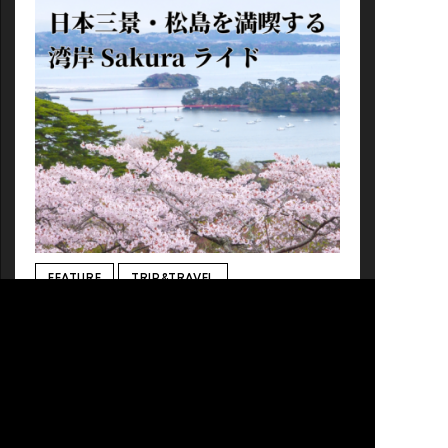
に満たされていくのではないでしょうか。 では、
1000kmはどうでしょう。途方もない距離でしょ
うか。東京から1000kmあれば北海道や九州まで
も射程距離に入ります。「そんなの遠すぎるよ」
って？ 大丈夫です。これから私が数日間で4桁の
距離を走る世界をお見せします。 目次 1.
「BRM1012近畿1000km徳島 四国一周」とは？2.
温玉ねぎとろの走行スケジュール3. いよいよ、
1000kmへの旅立ち4 . 最も辛かった場所5. 飛び抜
けて最高だった瞬間6. この世のものとは思えない
ほど美味しかったもの7. 自転車で1000km走ると
いうこと 1.「BRM1012近畿1000km徳島 四国一
周」とは？ 「シコイチ」の愛称で知られる四国一
周。コースどりの微妙な差はありますが、香川、
徳島、高知、愛媛を周ってほぼ1000kmになる、
距離的にも達成感を得やすいコースです。 今回は
FEATURE
TRIP&TRAVEL
世界一ブルベの開催数が多いオダックス近畿が主
日本三景・松島を満喫する湾岸Sakuraライド
催する「BRM1012近畿1000km徳島 四国一周」
にエントリー。同コースは七年に一度の周期で開
日本の春といえば「桜」。海、山、街。いろとり
催されており、今回は３回目とな […]
どりの表情を見せる桜を堪能するサイクリングコ
ースを紹介。第一回となる今回は、日本三景の1
つ、宮城県の「松島」をめぐります。仙台空港を
#Shiogama
出発し、ゴールは国宝瑞巌寺。海岸を進む約50キ
ロの道のりです。桜は松島にどんな色をつけてく
れるのか楽しみです。もちろん、「食」もあるの