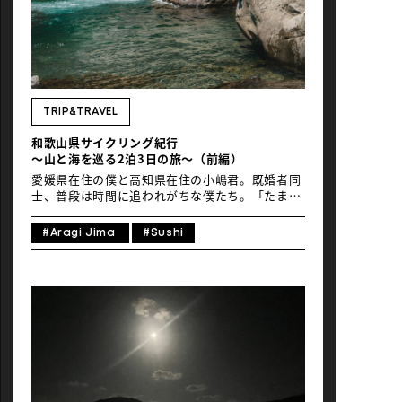
6:30、涼風と共に始まる海岸ライド2. 由良海釣り
公園〜瀬戸内海文化圏との共通性を発見3. 立巌
岩〜天然の額縁が織りなす絶景アート4. 内陸部
へ〜暗闇のトンネルと地元の純喫茶5. 最西端への
挑戦〜紀伊日ノ御埼灯台6. 旅の終わりに〜立ち寄
り温泉「みちしおの湯」 1. 朝6:30、涼風と共に
始まる海岸ライド 僕らは定刻通りバイクに跨り走
TRIP&TRAVEL
り始めた。昨日の疲れは身体の奥底に沈殿してい
和歌山県サイクリング紀行
るけれど、旅先の早起きはまるで魔法にかかった
〜山と海を巡る2泊3日の旅〜（前編）
ように苦にならなかった。早朝の海岸線には散歩
を楽しむ地元住民やビーチキャンプを満喫する家
愛媛県在住の僕と高知県在住の小嶋君。既婚者同
[…]
士、普段は時間に追われがちな僕たち。「たまに
は羽を伸ばそう」——そんな何気ない一言から始
まった2泊3日のサイクリング旅行。 選んだの
#Aragi Jima
#Sushi
は、四国からのアクセスの良さと紀伊半島の豊か
な自然を兼ね備えた和歌山県。1日目は有田川町
から行く避暑地、生石高原への山岳ルート。2日
目は日高・白崎のリアス式海岸の絶景を狙う。和
歌山の美しい山と海を2泊3日に凝縮した、野心的
なプランだ。このエリアは、徳島港と和歌山港を
結ぶ南海フェリーのおかげで、僕たちにとっては
けっこう身近な存在。関西国際空港からも車で約
1時間半という立地なので、海外からの旅行者や
関東圏の人にも十分射程圏内のはず。 とはいえ、