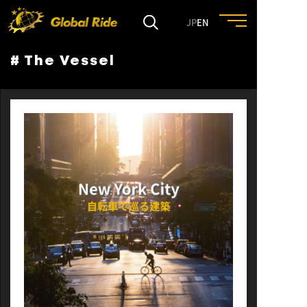
JP
EN
# The Vessel
HOME
FEATURE
EVENT
CULTURE
TRIP&TRAVEL
ENTRY