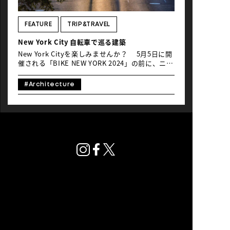
NEWS
FEATURE
TRIP&TRAVEL
New York City 自転車で巡る建築
New York Cityを楽しみませんか？ 5月5日に開
催される「BIKE NEW YORK 2024」の前に、ニュ
ーヨークの街を楽しむコンテンツをお届けしま
す。ニューヨークと聞いて思い浮かぶのが、まず
#Architecture
はマンハッタンの街並みではないでしょうか。今
回は25年ほどニューヨークに在住し、自転車が欠
かせない生活を送っていたアートライターの河内
タカさんに自転車で巡る建築をご紹介いただきま
す。スケールの大きさは、さすがNYC！ ニューヨ
ークの有名建築といえばエンパイア・ステート・
ビルがすぐに頭に思い浮かぶはずだが、グランド
セントラル駅近くにそびえ建つ77階建ての「クラ
イスラー・ビル（Chrysler Building）」も個人
的にはお薦めだ。 高層ビルの建設ラッシュだった
1931年に完成し、洗練されたアールデコ調のデザ
イン、そしてステンレス製の尖塔が光を反射する
美しい姿はいつ見ても惚れ惚れしてしまう。もと
プライバシーポリシー
もと自動車メーカーの社屋として建設されたた
© Global Ride.
め、装飾や素材には自動車の特徴が随所に組み込
まれているのもこの建物の大きな特徴である。 こ