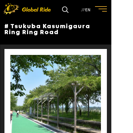
JP
EN
# Tsukuba Kasumigaura
HOME
Ring Ring Road
FEATURE
EVENT
CULTURE
TRIP&TRAVEL
ENTRY