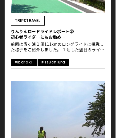
NEWS
TRIP&TRAVEL
りんりんロードライドレポート②
初心者ライダーにもお勧め
廃線を再利用したサイクルロード
前回は霞ヶ浦１周111kmのロングライドに挑戦し
た様子をご紹介しました。 １泊した翌日のライド
はのどかな雰囲気に癒される旧つくば鉄道コース
の63kmライドレポートをお届けします。
#Ibaraki
#Tsuchiura