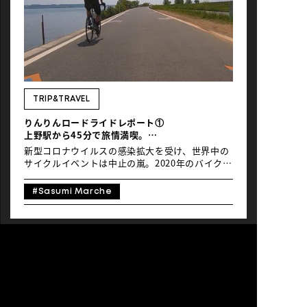
TRIP&TRAVEL
りんりんロードライドレポート①
上野駅から45分で旅情満喫。
霞ヶ浦1周110kmと、ライダーに優しい街土浦
新型コロナウイルスの感染拡大を受け、世界中の
サイクルイベントは中止の嵐。2020年のバイクニ
ューヨーク、ブリスベンtoゴールドコーストサイ
クルチャレンジも、今回やむなく中止となりまし
#Sasumi Marche
た。 一方、自転車通勤やインドアサイクルを始め
るなど、普段の生活が自転車と密接になった方も
多いのでは。 それでも、やっぱり「自転車で行く
旅がしたい」と思うのは、我々だけではないは
ず…！ まだまだ長距離移動は難しいのも確か。そ
こで「近くて行きやすいけど、旅気分が満喫でき
るライドはどこか？」考えてみました。