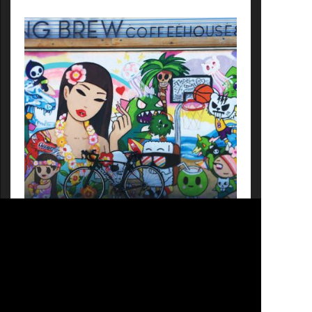
に特筆すべき点は、このイベントが移動すること
自体をテーマとしたアート作品という点だ。発起
人は建築家・サイクリストの伊藤嘉朗(いとうよし
あき)さん。2回にわたって『ツールド妻有』の成
り立ちについて伊藤さんに話を聞いた。
FEATURE
TRIP&TRAVEL
海外サイクリング事情2021
ハワイ・カカアコ編
海外になかなか行くことができない現在、日本人