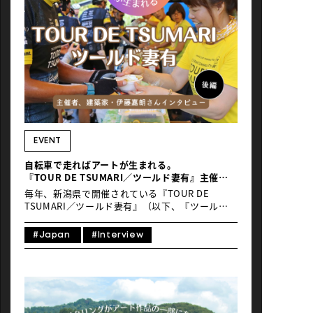
も指定されている凄いところなのだが、その際立
った外観から想像できるように螺旋状のスロープ
を降りながら壁面の作品を鑑賞するという稀有な
美術館は必見だろう。 そのまま５番街を南に下り
て西47丁目にあるのが、MoMAとして親しまれて
いる「ニューヨーク近代美術館（the Museum of
Modern Art）」で、近代と現代アートの世界で
は最も権威のある美術館であるのは誰もが認める
ところだ。コレクションも当然ながら一級品ばか
り、ゴッホやピカソやマチスといったヨーロッパ
の巨匠から、アンディ・ウォーホル、ジャクソ
ン・ポロック、ジャスパー・ジョーンズなど、時
EVENT
代を超えた名作から現代アートの最先端までが一
自転車で走ればアートが生まれる。
堂に揃うまさにアートの殿堂である。 一方、コン
『TOUR DE TSUMARI／ツールド妻有』主催
テンポラリーアートのメッカが、空中公園ハイラ
者、建築家・伊藤嘉朗さんインタビュー（後編）
イン（the High Line aerial park）の所在地とし
毎年、新潟県で開催されている『TOUR DE
[…]
TSUMARI／ツールド妻有』（以下、『ツールド
妻有』） は最大で走行距離120kmを走るコー
ス。タイムトライアルではないため、風景や地元
#Japan
#Interview
の人たちのもてなしを楽しむことができる。特筆
すべき点は、このイベントが移動すること自体を
テーマとしたアート作品という点だ。発起人は建
築家・サイクリストの伊藤嘉朗(いとうよしあき)
さん。前回に引き続き、伊藤さんに話を聞いた。