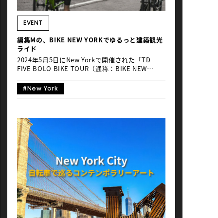
NEWS
EVENT
編集Mの、BIKE NEW YORKでゆるっと建築観光
ライド
2024年5月5日にNew Yorkで開催された「TD
FIVE BOLO BIKE TOUR（通称：BIKE NEW
YORK）」に参加しました！当日はあいにくの天
気。スタート時の気温は10度、風速20km
#New York
/h（寒！）、天気はどんよりとした曇り。それで
も前日までは降水確率91%という予報で、朝から
降らなかっただけマシという感じ。長袖のジャー
ジーを重ねてもたまらない寒さで、レインコート
を着用しても震えがくるほど。走ったら身体が温
まることを祈りつつ、まずはレンタルバイクをピ
ックアップしにマンハッタンの最南端、Battery
Parkへ。日の出前の海風が吹き荒ぶ中、こんな条
件の悪さで走っても楽しいのかという思いを抱き
つつ、結局は得難い観光体験に心おどった4時間
半… 目次 １，This is New York ! な街並み２，
The Harlem History３，アートを感じる街、
Brooklynへ 1、This is New York ! な街並み 早朝
からのどんより気分を吹っ飛ばしたNYの魅力、そ
れは建築群。著名な建築家によってデザインされ