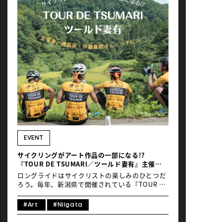
EVENT
サイクリングがアート作品の一部になる!?
『TOUR DE TSUMARI／ツールド妻有』主催
者、建築家・伊藤嘉朗さんインタビュー（前編）
ロングライドはサイクリストの楽しみのひとつだ
ろう。毎年、新潟県で開催されている『TOUR DE
TSUMARI／ツールド妻有』（以下、『ツールド
妻有』） は最大で走行距離120kmを走るコー
#Art
#Niigata
ス。タイムトライアルではないため、風景や地元
の人たちのもてなしを楽しむことができる。さら