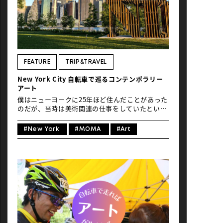
た迫力ある高層ビルの数々。名を知られぬ設計者
によるアパート。それら新旧の建物が至るエリア
内で隣り合い、古いレンガ造りにはスタイリッシ
ュな鉄骨の階段が備えられ、街路樹と小さな緑
地、グラフィティが街を彩る。もう、これらを眺
めるだけでThis is New York ! なムード。という
わけで、今回はポタリング感覚でゆるゆる走りな
FEATURE
TRIP&TRAVEL
がらコース中に見つけたNYの印象的な建築をお届
New York City 自転車で巡るコンテンポラリー
けします。 BIKE NEW YORKではこの日だけコー
アート
ス内の車道が自転 […]
僕はニューヨークに25年ほど住んだことがあった
のだが、当時は美術関連の仕事をしていたという
こともあり、ギャラリーや美術館を見て回るのに
自転車ほど有効な移動手段はなかった。周知のと
#New York
#MOMA
#Art
おり、ニューヨークは世界的に有名な美術館や博
物館が多い街ということで、今回は自転車でコン
テンポラリーアートを巡るお薦めのルートを提案
してみたい。 まずは、通称「ミュージアム・マイ
ル（Museum Mile）」と呼ばれているセントラ
ルパーク沿いの５番街と89丁目へ。そこで目にす
るのが巻貝のような異様な外観が目を引くのが
「グッケンハイム美術館（the Guggenheim
Museum）」だ。設計はアメリカを代表する建築
家フランク・ロイド・ライト。ここは世界遺産に