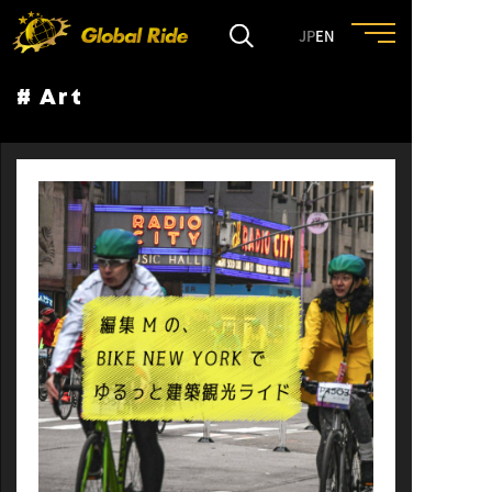
JP
EN
# Art
HOME
FEATURE
EVENT
CULTURE
TRIP&TRAVEL
ENTRY