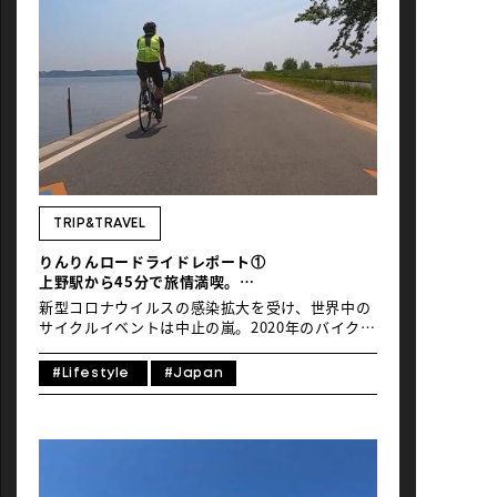
TRIP&TRAVEL
りんりんロードライドレポート①
上野駅から45分で旅情満喫。
霞ヶ浦1周110kmと、ライダーに優しい街土浦
新型コロナウイルスの感染拡大を受け、世界中の
サイクルイベントは中止の嵐。2020年のバイクニ
ューヨーク、ブリスベンtoゴールドコーストサイ
クルチャレンジも、今回やむなく中止となりまし
#Lifestyle
#Japan
た。 一方、自転車通勤やインドアサイクルを始め
るなど、普段の生活が自転車と密接になった方も
多いのでは。 それでも、やっぱり「自転車で行く
旅がしたい」と思うのは、我々だけではないは
ず…！ まだまだ長距離移動は難しいのも確か。そ
こで「近くて行きやすいけど、旅気分が満喫でき