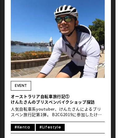
るライドはどこか？」考えてみました。
EVENT
オーストラリア自転車旅行記①
けんたさんのブリスベンバイクショップ探訪
人気自転車系youtuber、けんたさんによるブリ
スベン旅行記第1弾。 B2CG2019に参加したけん
たさんの、 ブリスベン現地での動画を公開しまし
た。 今回は現地のバイクショップ巡りからホテル
#Kenta
#Lifestyle
チェックインまでをご紹介。