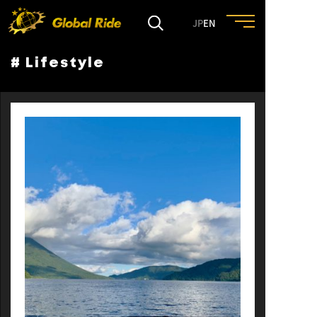
JP
EN
# Lifestyle
HOME
FEATURE
EVENT
CULTURE
TRIP&TRAVEL
ENTRY