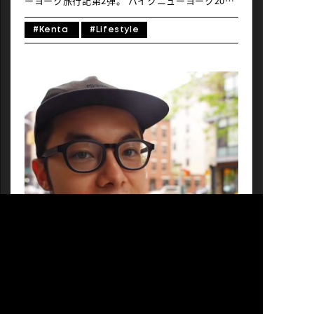
ーヨーク旅行記第2弾。 バイクニューヨーク2019
に参加したけんたさんの、 ニューヨーク現地での
動画を公開しました。 今回はニューヨークで人気
#Kenta
#Lifestyle
のバイクショップを巡ります。
EVENT