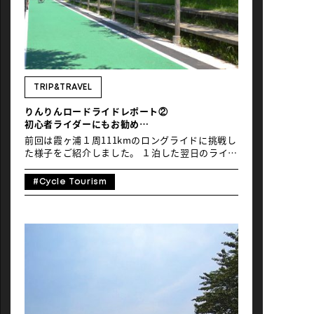
TRIP&TRAVEL
りんりんロードライドレポート②
初心者ライダーにもお勧め
廃線を再利用したサイクルロード
前回は霞ヶ浦１周111kmのロングライドに挑戦し
た様子をご紹介しました。 １泊した翌日のライド
はのどかな雰囲気に癒される旧つくば鉄道コース
の63kmライドレポートをお届けします。
#Cycle Tourism