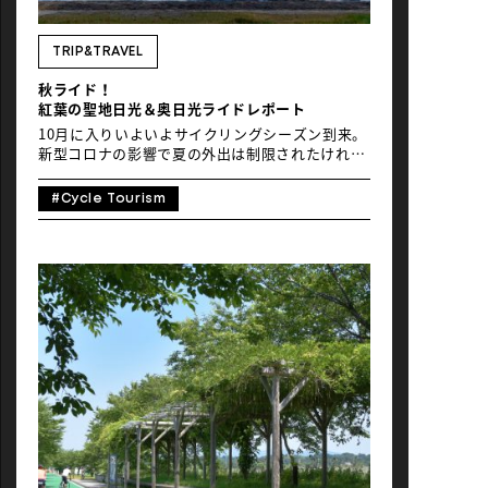
NEWS
TRIP&TRAVEL
秋ライド！
紅葉の聖地日光＆奥日光ライドレポート
10月に入りいよいよサイクリングシーズン到来。
新型コロナの影響で夏の外出は制限されたけれ
ど、GOTOキャンペーンも始まり、ライドしたい
気持ちが高まります！ のびのび自転車を走らせな
#Cycle Tourism
がら、これから美しい紅葉を迎える栃木県奥日光
を一足お先にライドしてきました。