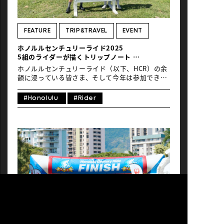
参加 自転車講習／出雲大社参拝、ランチやショッ
ピングのショートライド 4日目 本番 ホノルルセ
ンチュリーライド2025参加 5日目 ツアー参加 タ
ンタラスの丘、ノースショアへサイクリング 6日
FEATURE
TRIP&TRAVEL
EVENT
目 移動 ホノルル発 7日目 移動 夜：日本着 美しい
ホノルルセンチュリーライド2025
景観が続くオアフ島の東海岸を走るホノルルセン
5組のライダーが描くトリップノート
チュリーライド。何度走っても感動と大きな達成
＃01 5泊7日／50年来の旧友と
感がある。この体験を子供たちにも共有させてあ
ホノルルセンチュリーライド（以下、HCR）の余
[…]
韻に浸っている皆さま、そして今年は参加できな
かったサイクリストの方々へ、今月は参加者ご本
人によるHCRライド記を連載でお届けします。 そ
#Honolulu
#Rider
れぞれの走りでゴールゲートをくぐった5組のラ
イダーさんによる参加記と、その前後のホノルル
滞在の日々も綴ったトリップノートです。イベン
ト前後の滞在をどのように楽しみ、何を食べ、ど
のような思いで過ごされていたのでしょうか。 第
一回目はあと数年で古希を迎えるという松本直彦
さんより。 HCRの100mile＝160km完走は7回
目、昨年に取材をさせていただいた元競輪選手の
野田正さん
（https://globalride.jp/event/hcr24riders_int_01_jp/）
とは大学生時代からの旧友で、今回もお二人でご
参加されました。「今年のHCRはしんどかった」
ものの、イベント前後の滞在ではシニアバスカー
ドも手に入れられて、学生時代のようなデイトリ