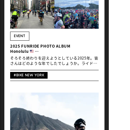
https://www.nxsports.org/nxevent/tourdebrisbane/Global
Ride掲載記事：
https://globalride.jp/category/event/world/tour-
de-brisbane/ ブリスベン市内の主要道路を封鎖
して行われる都市型ファンライド。50km・80km
のコースが中心で、初心者から海外参加者まで楽
しめるのが特徴。110kmはUCIグランフォンド選
EVENT
考も兼ねている。普段は自転車で走ることのでき
2025 FUNRIDE PHOTO ALBUM
ない […]
Honolulu
NewYork City
そろそろ終わりを迎えようとしている2025年。皆
Port Douglas
さんはどのような年でしたでしょうか。ライドに
Brisbane
関しては、冬へ向けての気温低下がゆるやかだっ
たものの、夏はとにかく暑く、機会不足の方が多
#BIKE NEW YORK
かったかもしれません。湿気が多い日本の夏を乗
り切るためにはやはり早朝ライドでしょうか。オ
ーストラリアで出会った早朝のコミュニティライ
ドの活気こそ、日本に根付ける文化と感じまし
た。 さて、今年も年末の締めくくりとして、海外
ファンライドイベントの様子をピックアップした
フォトアルバムをお届けします。アメリカからは
ホノルルの「HONOLULU CENTURY RIDE」、ニ
ューヨークの「BIKE NEW YORK」、オーストラ
リアからはポートダグラスの「PORT DOUGLAS