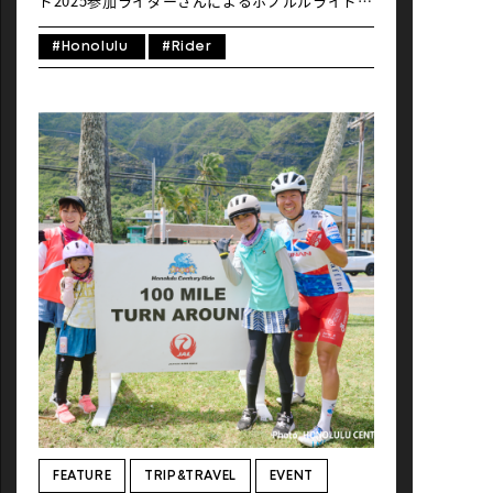
ド2025参加ライダーさんによるホノルルライドト
リップノート。第三回は、日本のサイクリングメ
ディア『LOVE CYCLIST（ラブサイ）』編集長の
#Honolulu
#Rider
Tatsさん。スタイルとギアを軸に、国内外のブラ
ンドレビューやライドカルチャーを発信するメデ
ィアを運営しながら、仲間と毎週ライドを楽しむ
コミュニティの中心的存在でもあります。今回
は、フォトグラファーとしても活動する視点か
ら、仲間とともに走り抜けた100マイルの記録を
レポート。ハワイの風、現地の空気、そして仲間
との時間がどんな瞬間を生み出したのか
――LOVE CYCLISTならではの視点でお届けしま
す。 2泊4日／仲間と紡ぐ、優しく美しいライド体
験。Note by_LOVE CYCLIST 日 行程 1日目 移動
夜：羽田発 2日目 移動 午前：ホノルル着 受付
午後：ゼッケン受取 観光 夕方：ワイキキ観光 3
日目 本番 ホノルルセンチュリーライド2025参加
4日目 観光 午前：ワイキキ観光 移動 午後：ホノ
ルル発 移動 夜：羽田着 ホノルルセンチュリーラ
イドは、日本人参加者の割合が最大規模の海外サ
イクリングイベントだから、いつか走ってみたい
なと思っていた。今回は縁があって、LOVE
CYCLISTメンバーから3人で参加。スケジュール
の都合上、最短で行ける2泊4日の行程となった
が、ホテルからゼッケン受取場所や会場は近いの
FEATURE
TRIP&TRAVEL
EVENT