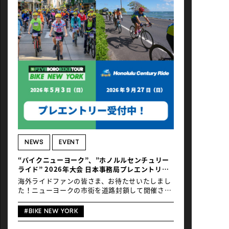
は、まるでチャリ旅の延長と言わんばかり軽快に
ハワイを巡ります。 5泊7日／人生を変える絶景…
ハワイを堪能するなら80kmがおすすめな理由〜3
度目のホノルル旅〜Note by_Daisaku Kawase 日
行程 1日目 移動 夜：羽田発 2日目 移動 午前：ホ
ノルル着→Check in前のライド 観光 ホノルル
についたらまずライド 3日目 観光 ジョギング→
ワーケーション 4日目 観光 ダウンタウンおしゃ
れスポット巡り 5日目 観光 自転車でノースショ
アへ ※記事はこちら 6日目 本番 ホノルルセン
チュリーライド2025参加 7日目 移動 午前：ホノ
ルル発 もともとハワイなんて好きじゃなかった
し、なんで何度もリピートするんだろうって本気
で思ってましたが、２年前に初めて訪れ、以来毎
年訪れることに。つまり、すっかりハマってます
笑。ということで、3度目のホノルルをどう楽し
NEWS
EVENT
んだのか、全てお伝えしちゃおうというライドト
“バイクニューヨーク”、”ホノルルセンチュリー
リップノートです。 9/23（火） 午前便でホノル
ライド” 2026年大会 日本事務局プレエントリー
ル到着。まだホテルのチェックインはできないの
開始！
で、荷物をあずけ、ブロンプトン […]
海外ライドファンの皆さま、お待たせいたしまし
た！ニューヨークの市街を道路封鎖して開催され
る北米最大級のライドイベント、「バイクニュー
ヨーク（Five Boro Bike Tour）」と、ハワイの
#BIKE NEW YORK
自然を満喫できるライドイベント「ホノルルセン
チュリーライド」の日本事務局でのプレエントリ