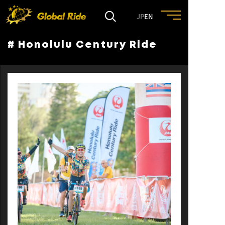
JP
EN
# Honolulu Century Ride
HOME
FEATURE
EVENT
CULTURE
TRIP&TRAVEL
ENTRY