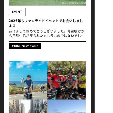
NEWS
EVENT
2026年もファンライドイベントでお会いしまし
ょう
あけましておめでとうございました。今週明けか
ら日常生活が戻られた方も多いのではないでしょ
うか。年明け、Global Rideのインスタグラムに
は国内をはじめオーストラリアやアメリカ、台湾
#BIKE NEW YORK
やシンガポールなど海外にお住まいの方々から新
年のライド動画が届き、世界各所でのフレッシュ
なライド年の始まりを感じていたところです。 世
界といえば。Global Rideは名の如く、今年から
さらに世界各地のファンライドの楽しみを発信し
て参ります。年明けの初ニュースは、編集部が注
目し現地取材を行うファンライドイベントの一部
をご紹介します。本サイトで参加のご案内をして
いるイベントもありますので、気になる方はお気
軽にお問い合わせください。 4月
Tour de
Brisbane 2026 開催日：2026年4月12日（日）開
催エリア：クイーンズランド州、ブリスベン市距
離：50km、80km、110km（Gran Fondo）参加
人数：約7000名イベント情報 URL：
https://tourdebrisbane.org/申し込みページ：