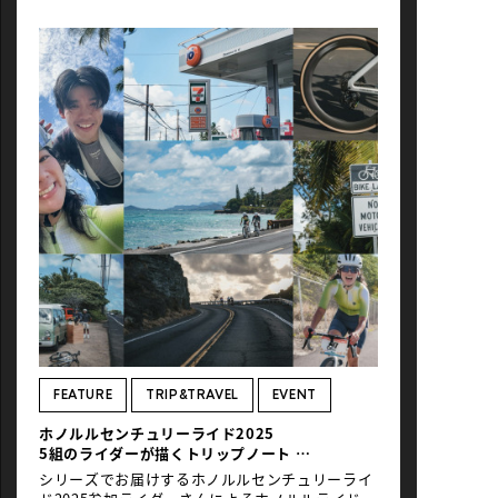
ーが始まりました。プレエントリーに登録の上、
本エントリーをしていただいた方には特典をプレ
ゼントさせていただきます。プレエントリーには
費用はかからず、本エントリーいただかなくても
ペナルティは発生しません。是非お気軽にプレエ
ントリーください。 ■バイクニューヨーク2026開
催日：2026年5月3日（日）プレエントリー：本
エントリー開始まで。※2026年1月13日（火）締
切とご案内しておりましたが、本エントリーの開
始まで応募期間を延長いたしました。プレエント
リーはこちらから
↓https://globalride.jp/bikenewyork/ ■ホノル
ルセンチュリーライド2026開催日：2026年9月27
日（日）プレエントリー：本エントリー開始ま
で。※2026年1月13日（火）締切とご案内してお
りましたが、本エントリーの開始まで応募期間を
延長いたしました。プレエントリーはこちらから
↓https://globalride.jp/honolulucenturyride/
皆さまのエントリー、お待ちしております！
FEATURE
TRIP&TRAVEL
EVENT
ホノルルセンチュリーライド2025
5組のライダーが描くトリップノート
＃03 2泊4日／仲間と紡ぐ、優しく美しいライ
シリーズでお届けするホノルルセンチュリーライ
ド体験。