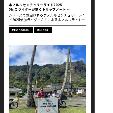
で、着いてさえしまえばワイキキを散策する時間
ホノルルセンチュリーライド2025
は取れた。余裕があるなら3泊5日であれば丸1日
5組のライダーが描くトリップノート
はホノルル観光も堪能できるので、多めの日程確
＃02 5泊7日／小学生の娘２人とペダルを踏
保をおすすめしたい。東京とホノルルの時 […]
シリーズでお届けするホノルルセンチュリーライ
む！ホノルル80kmの旅
ド2025参加ライダーさんによるホノルルライドト
リップノート。第二回目はホノルルセンチュリー
ライド（以下、HCR）に何度も参加され、家族旅
#Honolulu
#Rider
行でも訪れるほどハワイ大好きなサイクリスト、
絹代さん。東武トップツアーズのツアーサポート
スタッフとしても帯同され、豊富なライド知識と
親しみやすいコミュニケーションで多くのライダ
ーたちに慕われています。毎年ロードバイクで駆
け抜けるコースを、今年は「娘と走りたい！」と
思い立ち、7歳の娘さんをE-bikeの後ろに乗せる
ライドを計画しました。ママの誘いで自力でペダ
ルを漕ぐことを決めた12歳の娘さん、ロードバイ
クで往復のフルコースを走るパパと、フルサポー
ト付きのツアーを利用し、家族４人でハワイに向
かう！ お子さんを応援し、応援されながら走った
家族のHCRライドトリップノートをここに。 5泊
7日 小学生の娘２人とペダルを踏む！ホノルル
80kmの旅Note by_Kinuyo 日 行程 1日目 移動
夜：日本発 観光 午前：ホノルル着 アサイーボ
ウルでランチ／ワイキキビーチを堪能 2日目 ツア
ー参加 買い出し／BBQ／花火鑑賞 3日目 ツアー