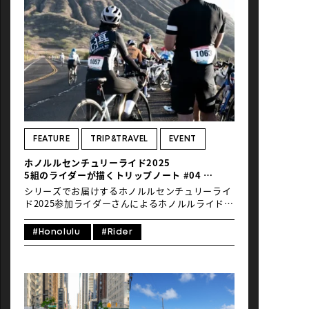
GRAN FONDO FESTIVAL」（*ライドイベントは
2025年で終了）、ブリスベンの「BRISBANE
CYCLING FESTIVAL」です。それぞれイベントの
特色を活かしたコースや風景をどうぞお楽しみく
ださい。 目次 1 HONOLULU CENTURY RIDE2
BIKE NEW YORK (Five Boro Bike Tour)3 PORT
DOUGLAS GRAN FONDO FESTIVAL4 BRISBANE
CYCLING FESTIVAL 1 HONOLULU CENTURY
RIDE 開催エリア＿ホノルル／ハワイ州／アメリ
カ合衆国開催日＿9月28日（日）＊毎年9月最終日
曜日／2026年は9月27日（日）距離＿40km、
80km、120km、160km（約）参加ライダー＿約
FEATURE
TRIP&TRAVEL
EVENT
1300名 イベント直後のフォト […]
ホノルルセンチュリーライド2025
5組のライダーが描くトリップノート #04
5泊7日／人生を変える絶景…ハワイを堪能するな
シリーズでお届けするホノルルセンチュリーライ
ら80kmがおすすめな理由〜3度目のホノルル
ド2025参加ライダーさんによるホノルルライドト
旅〜
リップノート。第四回目はホノルルセンチュリー
ライド（以下、HCR）に三度目の参加となる小誌
#Honolulu
#Rider
『Global Ride』のコミュニケーションディレク
ターでありテレビプロデューサーの河瀬大作さ
ん。日本でのライドイベント参加歴も多く、旅に
はできるだけ愛車を輪行し、当地を漕いでまわる
のが大好物。三度のメシも現地のグルメを堪能
し、ローカルの素敵なお店も発見し、HCR本番