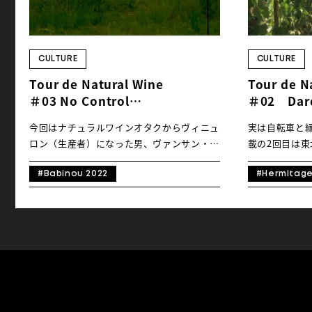
CULTURE
CULTURE
Tour de Natural Wine
Tour de N
＃03 No Control
＃02 Dard
“Babinou 2022”
Hermitage
今回はナチュラルワインオタクからヴィニュ
実は自転車と
ノーコントロール、なワインを求
－ブドウ畑
ロン（生産者）になった男、ヴァンサン・マ
載の2回目は東
めて
巡る－
リーのエピソードをご紹介します。 「オタ
ナチュラルワ
ク」という言葉はネガティブに感じることが
ラーワーカー兼「L
#Babinou 2022
#Hermitag
多いのではないでしょうか？強面のいかつい
店主の板垣卓也
大男。腕には立派なタトゥー、好きな音楽も
チュラルワイン
パンクロックやフュージョンメタル…ヴァン
を中心にたく
サン・マリーは「オタク」という言葉は連想
た。私の初回
しきれないほどオタクな男です。 彼のワイ
象に残ってい
ナリーの名前は『ノーコントロール』。 フ
と共にワイン
ランスのオーヴェルニュ地方（お水のヴォル
2011年。収
ヴィックといえばわかりやすいでしょうか）
でギリギリ訪問