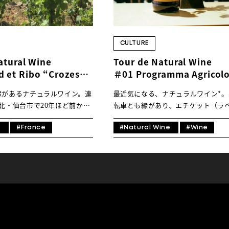
CULTURE
CULTURE
TRIP&TRAVEL
atural Wine
Tour de Natural Wine
 et Ribo “Crozes
＃01 Programma Agricolo
 Blanc 2019”
Dinamo “NUCLEO 1 Ross
縁があるナチュラルワイン。連
最近気になる、ナチュラルワイン*。
をマウンテンバイクで
ENTRY
北・仙台市で20年ほど前から
転車とも縁があり、エチケット（ラ
インを追求し続けてこられたセ
見て取れることもしばしば。本コラ
oveSong by BATONS」
転車にまつわるナチュラルワインの
e
#France
#Natural Wine
#Wine
NEWS
さんよりお届けします。 ナ
をさまざまなバイヤーやインポータ
に出会って20年。フランス
寄せていただきます。初回は東京・
さんの造り手を訪問してきまし
ある「WINES&THINGS」の河村瑞
コラムということで、とても印
りお届けします。入荷に合わせた不
る訪問先での自転車エピソード
載、どうぞお楽しみに！
をご紹介したいと思います。
穫のピークも過ぎたタイミング
をOKされたのはフランス ロ