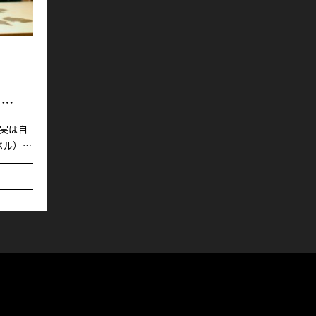
o”
実は自
ベル）に
ムでは自
あれこれ
ーさんに
中目黒に
英さんよ
定期連