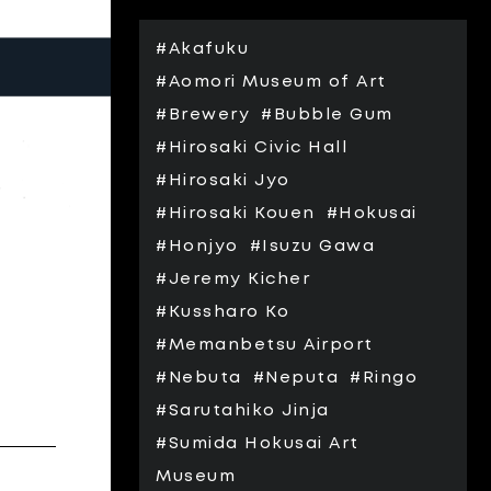
#Akafuku
#Aomori Museum of Art
#Brewery
#Bubble Gum
#Hirosaki Civic Hall
#Hirosaki Jyo
#Hirosaki Kouen
#Hokusai
#Honjyo
#Isuzu Gawa
#Jeremy Kicher
#Kussharo Ko
#Memanbetsu Airport
#Nebuta
#Neputa
#Ringo
#Sarutahiko Jinja
#Sumida Hokusai Art
Museum