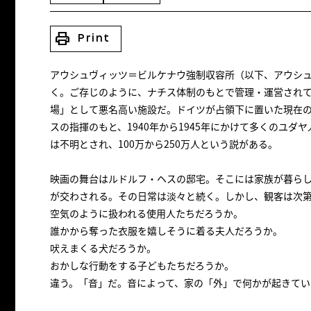
print
Print
アウシュヴィッツ＝ビルケナウ強制収容所（以下、アウシュ
く。ご存じのように、ナチス体制のもとで管理・運営され
場」として悪名高い施設だ。ドイツが占領下に置いた現在
スの指揮のもと、1940年から1945年にかけて多くのユ
は不明とされ、100万から250万人という説がある。
映画の舞台はルドルフ・ヘスの邸宅。そこには家族が暮ら
が交わされる。その日常は淡々と続く。しかし、観客は次
空気のように扱われる使用人たちだろうか。
誰かから奪った衣服を嬉しそうに着る夫人だろうか。
吠えまくる犬だろうか。
おかしな行動をする子どもたちだろうか。
違う。「音」だ。音によって、家の「外」で何かが起きてい