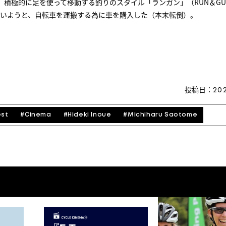
、積極的に足を使って移動する釣りのスタイル「ランガン」（RUN＆GU
いようと、自転車を運搬する為に車を購入した（本末転倒）。
投稿日：
202
est
#
Cinema
#
Hideki Inoue
#
Michiharu Saotome