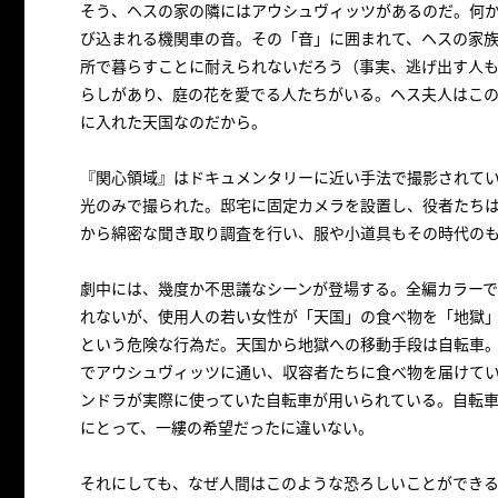
そう、ヘスの家の隣にはアウシュヴィッツがあるのだ。何
び込まれる機関車の音。その「音」に囲まれて、ヘスの家
所で暮らすことに耐えられないだろう（事実、逃げ出す人
らしがあり、庭の花を愛でる人たちがいる。ヘス夫人はこ
に入れた天国なのだから。
『関心領域』はドキュメンタリーに近い手法で撮影されて
光のみで撮られた。邸宅に固定カメラを設置し、役者たち
から綿密な聞き取り調査を行い、服や小道具もその時代の
劇中には、幾度か不思議なシーンが登場する。全編カラー
れないが、使用人の若い女性が「天国」の食べ物を「地獄
という危険な行為だ。天国から地獄への移動手段は自転車
でアウシュヴィッツに通い、収容者たちに食べ物を届けて
ンドラが実際に使っていた自転車が用いられている。自転
にとって、一縷の希望だったに違いない。
それにしても、なぜ人間はこのような恐ろしいことができ