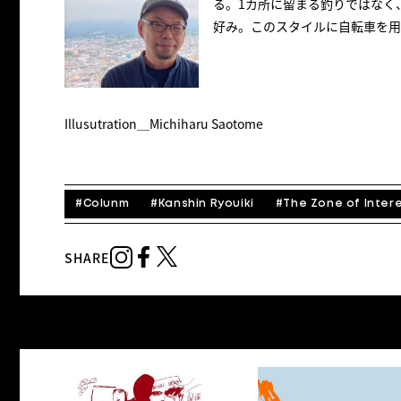
る。1カ所に留まる釣りではなく
好み。このスタイルに自転車を用
Illusutration＿Michiharu Saotome
#
Colunm
#
Kanshin Ryouiki
#
The Zone of Inter
SHARE