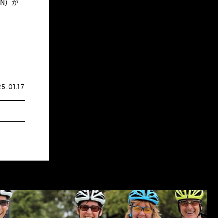
N）が
5.01.17