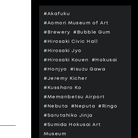
#Akafuku
#Aomori Museum of Art
#Brewery
#Bubble Gum
#Hirosaki Civic Hall
#Hirosaki Jyo
#Hirosaki Kouen
#Hokusai
#Honjyo
#Isuzu Gawa
#Jeremy Kicher
#Kussharo Ko
#Memanbetsu Airport
#Nebuta
#Neputa
#Ringo
#Sarutahiko Jinja
#Sumida Hokusai Art
Museum