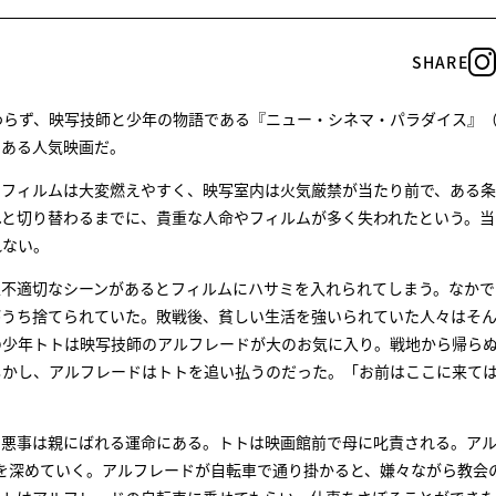
SHARE
らず、映写技師と少年の物語である『ニュー・シネマ・パラダイス』（1
のある人気映画だ。
のフィルムは大変燃えやすく、映写室内は火気厳禁が当たり前で、ある
へと切り替わるまでに、貴重な人命やフィルムが多く失われたという。当
れない。
上不適切なシーンがあるとフィルムにハサミを入れられてしまう。なかで
がうち捨てられていた。敗戦後、貧しい生活を強いられていた人々はそ
の少年トトは映写技師のアルフレードが大のお気に入り。戦地から帰ら
しかし、アルフレードはトトを追い払うのだった。「お前はここに来て
の悪事は親にばれる運命にある。トトは映画館前で母に叱責される。ア
を深めていく。アルフレードが自転車で通り掛かると、嫌々ながら教会