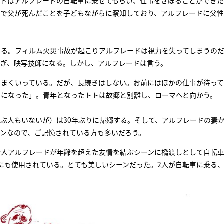
トはアルフレードの自転車に乗せてもらい、仕事をさぼることができた
地で父が死んだことを子どもながらに察知しており、アルフレードに父
こる。フィルム火災事故が起こりアルフレードは視力を失ってしまうの
継ぎ、映写技師になる。しかし、アルフレードは言う。
うまくいっている。だが、長続きはしない。お前にはほかの仕事が待っ
うになった」。青年となったトトは故郷と別離し、ローマへと向かう。
ぶ人もいないが）は30年ぶりに帰郷する。そして、アルフレードの妻
ンなので、ご記憶されている方も多いだろう。
老人アルフレードが年齢を超えた友情を結ぶシーンに橋渡しとして自転
HOME
にも使用されている。とても美しいシーンだった。2人が自転車に乗る
FEATURE