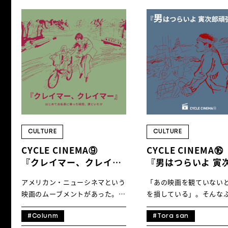
CULTURE
CULTURE
CYCLE CINEMA⑨
CYCLE CINEMA⑯
『クレイマー、クレイマ
『男はつらいよ 寅
ー』
張れ！』
アメリカン・ニューシネマという
「あの映画を観ていない
はじめて自転車に乗った
映画のムーブメントがあった。
を損している」。そんな
瞬間、誰といたか
『俺たちに明日はない』『卒業』
る人がいる。趣味は人そ
『イージーライダー』『未知との
し、どんな映画を観るか
#Colunm
#Tora san