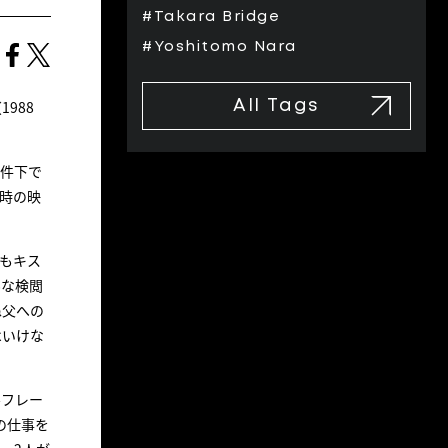
#Takara Bridge
#Yoshitomo Nara
988
All Tags
条件下で
時の映
もキス
んな検閲
ぬ父への
はいけな
ルフレー
の仕事を