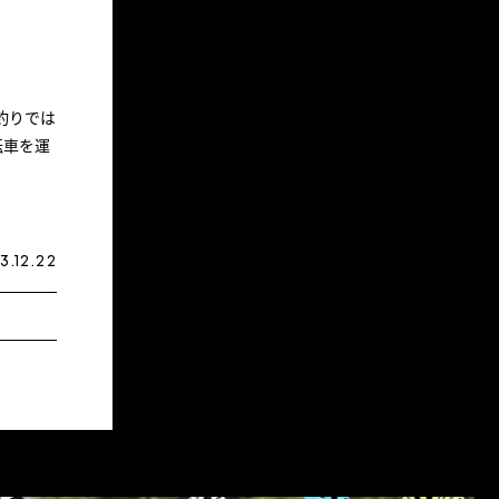
釣りでは
転車を運
3.12.22