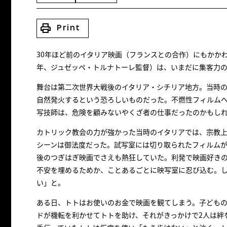
print
Print
30年ほど前のイタリア映画（フランスとの合作）にもかかわ
年、ジュゼッペ・トルナトーレ監督）は、いまだに集客力
舞台は第二次世界大戦後のイタリア・シチリア地方。当時
自然発火するという恐ろしいものだった。不燃性フィルム
写技師は、危険を顧みないやくざ者の仕事だったのかもし
カトリック教会の力が強かった当時のイタリアでは、宗教
シーンは御法度だった。試写室には切り取られたフィルム
後のつぎはぎ映画でさえも熱狂していた。利発で映画好き
不安を埋めるためか、ことあるごとに映写室に忍び込む。
い」と。
ある日、トトはお使いのお金で映画を観てしまう。子ども
ドが機転を利かせてトトを助け、それがきっかけで2人は絆