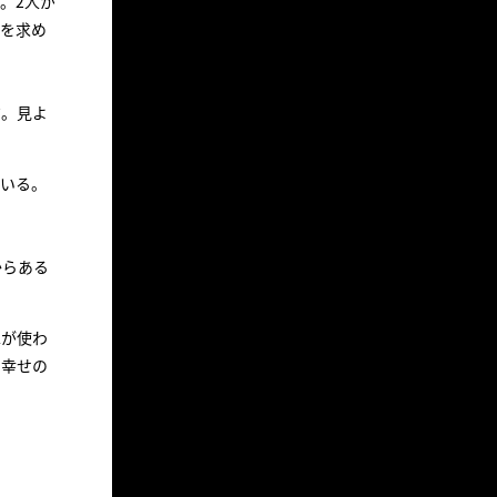
。2人が
性を求め
だ。見よ
ている。
からある
車が使わ
、幸せの