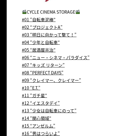
CYCLE CINEMA STORAGE
#01 “自転車泥棒”
#02 “プロジェクトA”
#03 “明日に向かって撃て！”
#04 “少年と自転車”
#05 “居酒屋兆治”
#06 “ニュー・シネマ・パラダイス”
#07 “キッズ リターン”
#08 “PERFECT DAYS”
#09 “クレイマー、クレイマー”
#10 “E.T.”
#11 “ガチ星”
#12 “イエスタデイ”
#13 “少女は自転車にのって”
#14 “関心領域”
#15 “アンゼルム”
#16 “男はつらいよ”