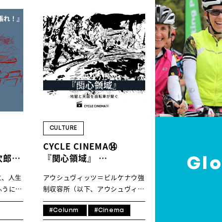
CULTURE
CYCLE CINEMA⑭
次郎頑
『関心領域』
Gl
地獄と天国を自転車が繋
と、人生
アウシュヴィッツ＝ビルケナウ強
ぐ
ふうに語
制収容所（以下、アウシュヴィッ
れぞれだ
ツ）を題材にした『関心領域』
は本人の
（2024年）は、美しく明るい場
#Colunm
#Cinema