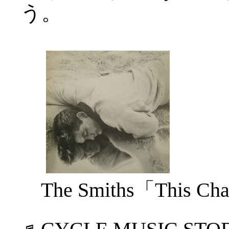
う。
The Smiths「This Ch