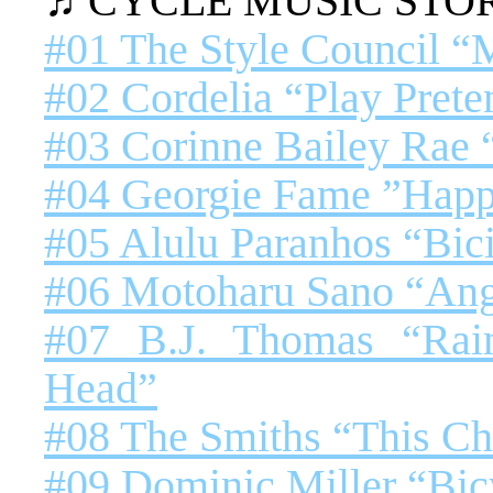
♬CYCLE MUSIC ST
#01 The Style Council 
#02 Cordelia “Play Prete
#03 Corinne Bailey Rae 
#04 Georgie Fame ”Happ
#05 Alulu Paranhos “Bici
#06 Motoharu Sano “Ang
#07 B.J. Thomas “Rai
Head”
#08 The Smiths “This C
#09 Dominic Miller “Bic