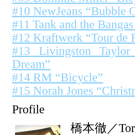
#10 NewJeans “Bubble
#11 Tank and the Bangas
#12 Kraftwerk “Tour de 
#13 Livingston Taylo
Dream”
#14 RM “Bicycle”
#15 Norah Jones “Christm
Profile
橋本徹／Toru