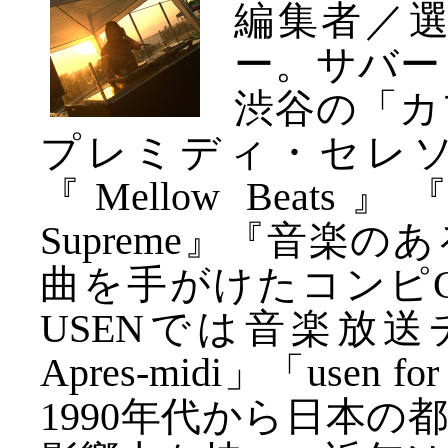
編集者／選
ー。サバー
渋谷の「カ
プレミディ・セレソン」
『Mellow Beats』『C
Supreme』『音楽
曲を手がけたコンピC
USENでは音楽放送チャン
Apres-midi」「usen 
1990年代から日本