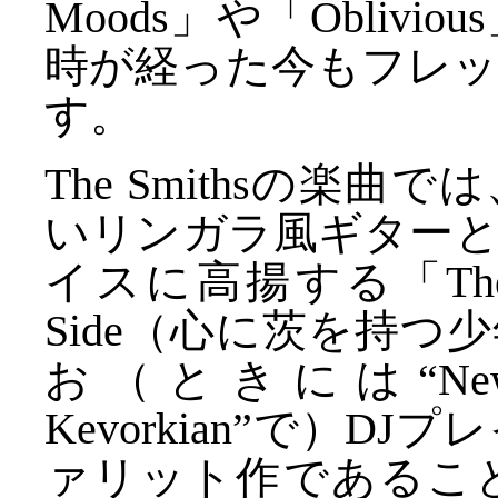
Moods」や「Obliv
時が経った今もフレ
す。
The Smithsの楽曲で
いリンガラ風ギターとMo
イスに高揚する「The Boy 
Side（心に茨を持
お（ときには“New Yor
Kevorkian”で）
ァリット作であるこ