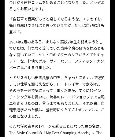
今月から連載コラムを始めることになりました。どうぞよ
NEWS
ろしくお願いします。
「自転車で音楽がもっと楽しくなるような」エッセイを、
毎月お届けできればと思っていますが、初回は自己紹介も
兼ねて。
1984年2月のある日、まもなく高校2年生を終えようとし
ていた頃、何気なく流していた当時全盛のMTVを観るとも
なく聴いていて、イントロのギターのリフからとてもキャ
ッチーな、軽快でグルーヴィーなアコースティック・ナン
バーに耳が止まりました。
イギリスらしい田園風景の中を、ちょっとコミカルで微笑
ましい仕草を混じえながら、ロードレイサーで走るMV。
その曲を一発で気に入ってしまった僕が、すぐに12イン
チ・シングルを買いに、渋谷のレコードショップまで自転
車を走らせたのは、言うまでもありません。それ以来、自
転車通学だった僕は、登校時にくちずさむのもいつも、こ
の曲になりました。
そんな僕の青春の1ページを彩ることになった曲の名は、
The Style Councilの「My Ever Changing Moods」。The