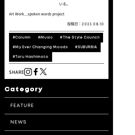
いる。
Art Work＿spoken words project
投稿日：
2023.08.10
#
Column
#
Music
#
The Style Council
#
My Ever Changing Moods
#
SUBURBIA
#
Toru Hashimoto
SHARE
Category
FEATURE
NEWS