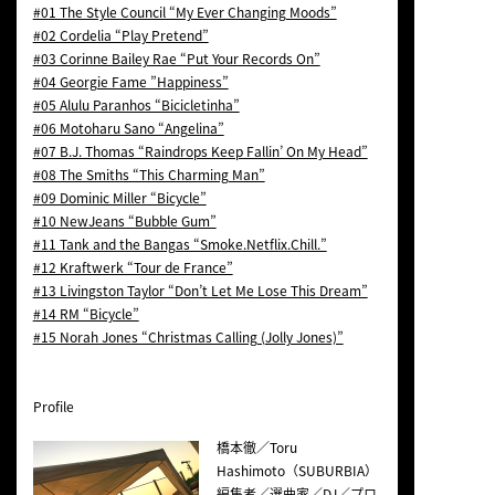
#01 The Style Council “My Ever Changing Moods”
#02 Cordelia “Play Pretend”
#03 Corinne Bailey Rae “Put Your Records On”
#04 Georgie Fame ”Happiness”
#05 Alulu Paranhos “Bicicletinha”
#06 Motoharu Sano “Angelina”
#07 B.J. Thomas “Raindrops Keep Fallin’ On My Head”
#08 The Smiths “This Charming Man”
#09 Dominic Miller “Bicycle”
#10 NewJeans “Bubble Gum”
#11 Tank and the Bangas “Smoke.Netflix.Chill.”
#12 Kraftwerk “Tour de France”
#13 Livingston Taylor “Don’t Let Me Lose This Dream”
#14 RM “Bicycle”
#15 Norah Jones “Christmas Calling (Jolly Jones)”
Profile
橋本徹／Toru
Hashimoto（SUBURBIA）
編集者／選曲家／DJ／プロ