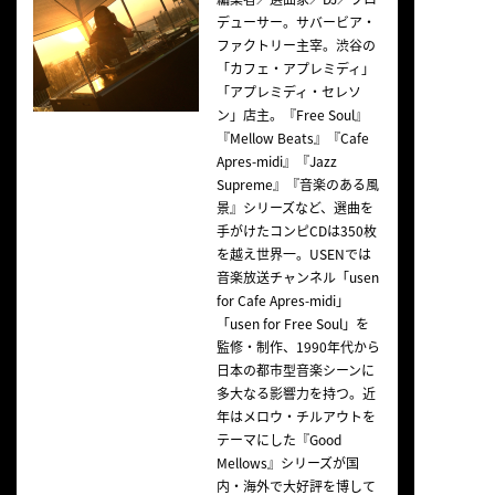
デューサー。サバービア・
ファクトリー主宰。渋谷の
「カフェ・アプレミディ」
「アプレミディ・セレソ
ン」店主。『Free Soul』
『Mellow Beats』『Cafe
Apres-midi』『Jazz
Supreme』『音楽のある風
景』シリーズなど、選曲を
手がけたコンピCDは350枚
を越え世界一。USENでは
音楽放送チャンネル「usen
for Cafe Apres-midi」
「usen for Free Soul」を
監修・制作、1990年代から
日本の都市型音楽シーンに
多大なる影響力を持つ。近
年はメロウ・チルアウトを
テーマにした『Good
Mellows』シリーズが国
内・海外で大好評を博して