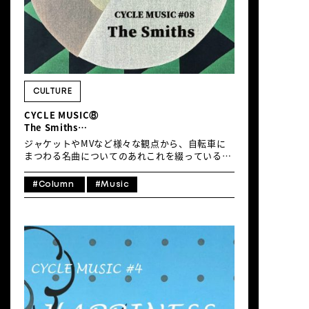
Christmas』のリード・シングルで、寂しそうに
街をひとり自転車でさまよう可憐な彼女のもと
に、たくさんのサンタクロースが自転車に乗って
だんだんと集まってきて、やがて夢のような楽し
いクリスマス・パーティーが始まるMVもハート
ウォームな名曲です。 コロナ禍で人が集まること
が困難だった当時の、「大切な人と少しでもつな
がっていたい」という切実な思いが反映されてい
CULTURE
て、クリスマスに離れてすごす大切な人に電話越
CYCLE MUSIC⑧
しで歌う心温まるストーリーが綴られています
The Smiths
が、その優しい歌とメロデ […]
「This Charming Man」
ジャケットやMVなど様々な観点から、自転車に
まつわる名曲についてのあれこれを綴っているマ
ンスリー・コラム「CYCLE MUSIC」。今月
は“Punctured Bicycle”と歌いだされる、The
#Column
#Music
Smithsの「This Charming Man」を紹介しまし
ょう。