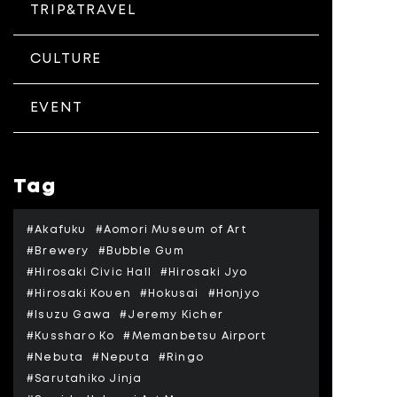
TRIP&TRAVEL
CULTURE
EVENT
Tag
#Akafuku
#Aomori Museum of Art
#Brewery
#Bubble Gum
#Hirosaki Civic Hall
#Hirosaki Jyo
#Hirosaki Kouen
#Hokusai
#Honjyo
#Isuzu Gawa
#Jeremy Kicher
#Kussharo Ko
#Memanbetsu Airport
#Nebuta
#Neputa
#Ringo
#Sarutahiko Jinja