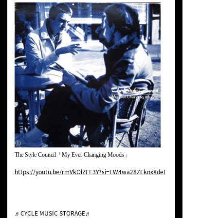
The Style Council「My Ever Changing Moods」
https://youtu.be/rmVkOlZFF3Y?si=FW4wa28ZEknxXdeI
♬CYCLE MUSIC STORAGE♬