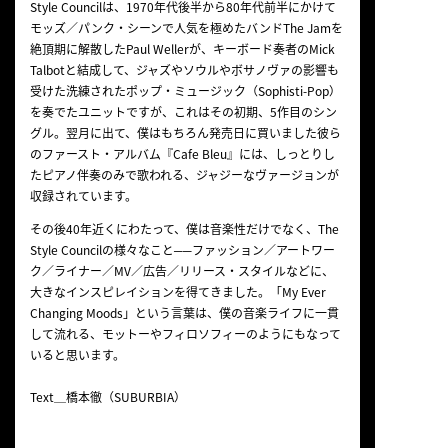
Style Councilは、1970年代後半から80年代前半にかけて
モッズ／パンク・シーンで人気を極めたバンドThe Jamを
絶頂期に解散したPaul Wellerが、キーボード奏者のMick
Talbotと結成して、ジャズやソウルやボサノヴァの影響も
受けた洗練されたポップ・ミュージック（Sophisti-Pop）
を奏でたユニットですが、これはその初期、5作目のシン
グル。翌月に出て、僕はもちろん発売日に買いました彼ら
のファースト・アルバム『Cafe Bleu』には、しっとりし
たピアノ伴奏のみで歌われる、ジャジーなヴァージョンが
収録されています。
その後40年近くにわたって、僕は音楽性だけでなく、The
Style Councilの様々なこと──ファッション／アートワー
ク／ライナー／MV／広告／リリース・スタイルなどに、
大きなインスピレイションを得てきました。「My Ever
Changing Moods」という言葉は、僕の音楽ライフに一貫
して流れる、モットーやフィロソフィーのようにもなって
いると思います。
Text＿橋本徹（SUBURBIA）