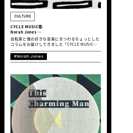
CULTURE
CYCLE MUSIC⑮
Norah Jones
「Christmas Calling (Jolly Jones)」
自転車と僕の好きな音楽にまつわるちょっとした
コラムをお届けしてきました「CYCLE MUSIC」
も、連載15回目を迎える今回でひと区切り。次回
からは自転車と共に音楽で世界を走ろうというイ
#Norah Jones
メージで、“都市の音楽”をテーマに「Music
Cycles Around The World」と題して生まれ変わ
りますので、本来であれば12月に推薦したかった
ところですが、書きそびれてしまっていた“自転
車と音楽の蜜月”を象徴するような名作を、最後
にご紹介しましょう。 それはNorah Jonesの
「Christmas Calling (Jolly Jones)」。これまで
もグラミー賞の常連だったNorah Jonesは、つい
先日、昨年リリースした最新アルバム
『Visions』が、第67回グラミー賞“Best
Traditional Pop Vocal Album”を受賞したとい
う、吉報がとびこんできたばかりですね。
「Christmas Calling」は2021年に発表されたそ
の前作で初のクリスマス・アルバム『I Dream Of