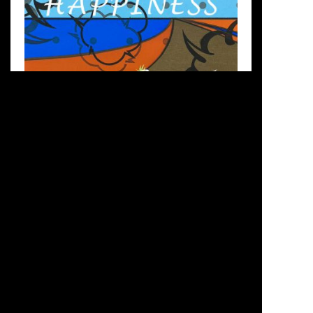
CULTURE
CYCLE MUSIC④
Georgie Fame「Happiness」
この連載コラムが始まってから、音楽を聴くとき
は何となく、自転車のジャケットやMV、自転車
にまつわるタイトルや歌詞を意識してしまうので
すが、この曲を思いついたときは嬉しかったです
#Happiness
ね。Georgie Fameの大好きなグルーヴィー・チ
ューン「Happiness」。この曲が収録された1971
年の知る人ぞ知る名盤『Going Home』の裏ジャ
ケットには、ボア付きのレザー・ブルゾンに身を
包んで自転車に乗って走るGeorgie Fameの姿が
映しだされているんですね。