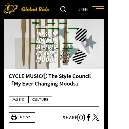
JP
EN
HOME
FEATURE
EVENT
CYCLE MUSIC① The Style Council
CULTURE
「My Ever Changing Moods」
TRIP&TRAVEL
MUSIC
CULTURE
print
SHARE
ENTRY
Print