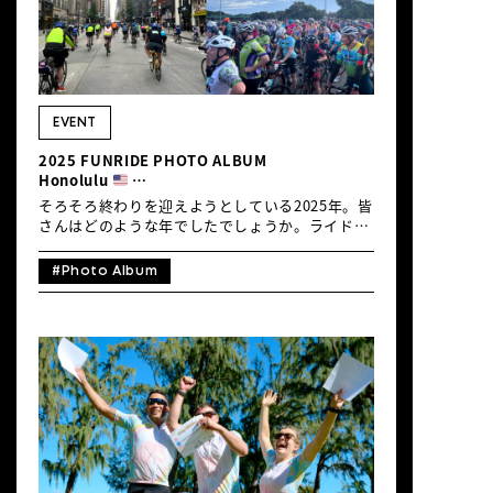
EVENT
2025 FUNRIDE PHOTO ALBUM
Honolulu
NewYork City
そろそろ終わりを迎えようとしている2025年。皆
Port Douglas
さんはどのような年でしたでしょうか。ライドに
Brisbane
関しては、冬へ向けての気温低下がゆるやかだっ
たものの、夏はとにかく暑く、機会不足の方が多
#Photo Album
かったかもしれません。湿気が多い日本の夏を乗
り切るためにはやはり早朝ライドでしょうか。オ
ーストラリアで出会った早朝のコミュニティライ
ドの活気こそ、日本に根付ける文化と感じまし
た。 さて、今年も年末の締めくくりとして、海外
ファンライドイベントの様子をピックアップした
フォトアルバムをお届けします。アメリカからは
ホノルルの「HONOLULU CENTURY RIDE」、ニ
ューヨークの「BIKE NEW YORK」、オーストラ
リアからはポートダグラスの「PORT DOUGLAS
GRAN FONDO FESTIVAL」（*ライドイベントは