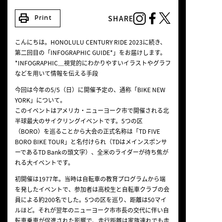
NEWS
print
SHARE
Print
こんにちは。HONOLULU CENTURY RIDE 2023に続き、
第二回目の「INFOGRAPHIC GUIDE*」をお届けします。
*INFOGRAPHIC＿視覚的にわかりやすいイラストやグラフ
などを用いて情報を伝える手段
今回は今年の5/5（日）に開催予定の、通称「BIKE NEW
YORK」について。
このイベントはアメリカ・ニューヨーク市で開催される北
半球最大のサイクリングイベントです。5つの区
（BORO）を巡ることから大会の正式名称は「TD FIVE
BORO BIKE TOUR」と名付けられ（TDはメインスポンサ
ーであるTD Bankの頭文字）、全米のライダーが待ち焦が
れる大イベントです。
初開催は1977年。当時は自転車の教育プログラムから端
を発したイベントで、参加者は高校生と自転車クラブの会
員による約200名でした。5つの区を巡り、距離は50マイ
ルほど。それが翌年のニューヨーク市市長の交代に伴い自
転車乗車が促進された影響で、走行距離は家族連れでも走