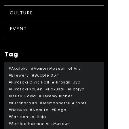
CULTURE
EVENT
Tag
#Akafuku
#Aomori Museum of Art
#Brewery
#Bubble Gum
#Hirosaki Civic Hall
#Hirosaki Jyo
#Hirosaki Kouen
#Hokusai
#Honjyo
#Isuzu Gawa
#Jeremy Kicher
#Kussharo Ko
#Memanbetsu Airport
#Nebuta
#Neputa
#Ringo
#Sarutahiko Jinja
#Sumida Hokusai Art Museum