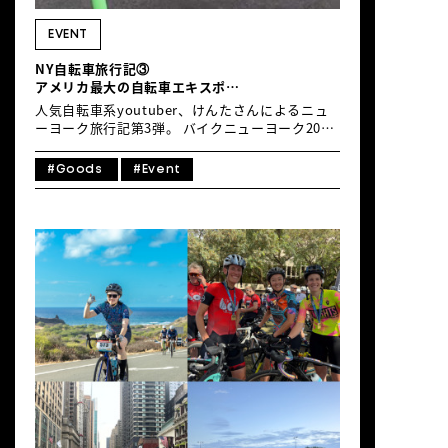
EVENT
NY自転車旅行記③
アメリカ最大の自転車エキスポ
BIKE NEW YORK EXPO
人気自転車系youtuber、けんたさんによるニュ
ーヨーク旅行記第3弾。 バイクニューヨーク2019
に参加したけんたさんの、 ニューヨーク現地での
動画を公開しました。 今回はイベント前日に行わ
#Goods
#Event
れるバイクニューヨークEXPOでの様子です。
JAPANブースにゼッケンを受け取りに来たけんた
さん、 EXPOにはけんたさんの気になるグッズも
多数販売されていました。