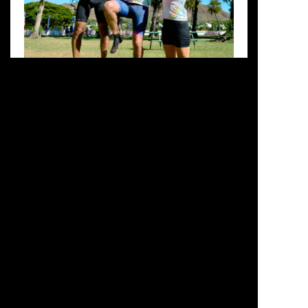
2025年で終了）、ブリスベンの「BRISBANE
CYCLING FESTIVAL」です。それぞれイベントの
特色を活かしたコースや風景をどうぞお楽しみく
ださい。 目次 1 HONOLULU CENTURY RIDE2
BIKE NEW YORK (Five Boro Bike Tour)3 PORT
DOUGLAS GRAN FONDO FESTIVAL4 BRISBANE
CYCLING FESTIVAL 1 HONOLULU CENTURY
RIDE 開催エリア＿ホノルル／ハワイ州／アメリ
カ合衆国開催日＿9月28日（日）＊毎年9月最終日
曜日／2026年は9月27日（日）距離＿40km、
80km、120km、160km（約）参加ライダー＿約
FEATURE
EVENT
1300名 イベント直後のフォト […]
2024 FUNRIDE PHOTO ALBUM
Honolulu
NewYork City
2024年がもうすぐ終わりを迎えます。皆さんはど
Port Douglas
んな年でしたでしょうか？ この年の締めくくりと
Brisbane
して、Global Ride編集部より海外ファインライ
ドイベント4つのフォトアルバムをお届けしま
#Photo Album
す。アメリカからはホノルルの「HONOLULU
CENTURY RIDE」、ニューヨークの「BIKE NEW
YORK」、オーストラリアからはポートダグラス
の「PORT DOUGLAS GRAN FOND
FESTIVAL」、ブリスベンの「BRISBANE
CYCLING FESTIVAL」です。それぞれの地域の特
色を活かしたコースや風景をどうぞお楽しみくだ