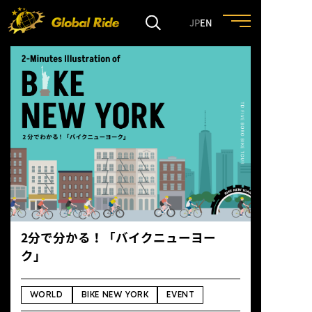
JP
EN
HOME
FEATURE
EVENT
CULTURE
2分で分かる！「バイクニューヨー
TRIP&TRAVEL
ク」
ENTRY
WORLD
BIKE NEW YORK
EVENT