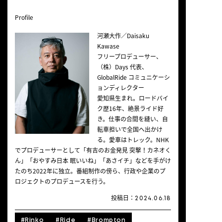
Profile
河瀬大作／Daisaku
Kawase
フリープロデューサー、
（株）Days 代表、
GlobalRide コミュニケーシ
ョンディレクター
愛知県生まれ。ロードバイ
ク歴16年、絶景ライド好
き。仕事の合間を縫い、自
転車担いで全国へ出かけ
る。愛車はトレック。NHK
でプロデューサーとして「有吉のお金発見 突撃！カネオく
ん」「おやすみ日本 眠いいね」「あさイチ」などを手がけ
たのち2022年に独立。番組制作の傍ら、行政や企業のプ
ロジェクトのプロデュースを行う。
投稿日：
2024.06.18
#
Rinko
#
Ride
#
Brompton