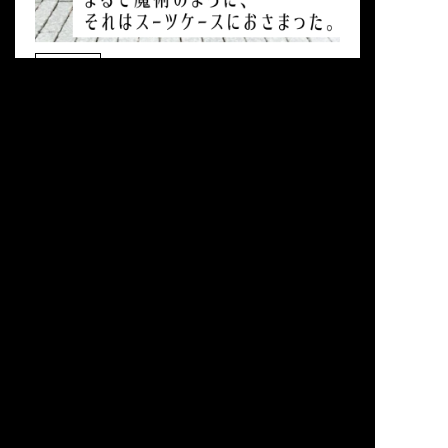
延長いたしました。プレエントリーはこちらから
↓https://globalride.jp/honolulucenturyride/
皆さまのエントリー、お待ちしております！
EVENT
TVプロデューサー河瀬大作 Bike New York参
戦記!
恋するニューヨーク vol.2
ブロンプトンでマンハッタンを疾走する。そんな
まるで魔術のように、それはスーツケースにおさ
想像するだけでついつい顔がゆるみがち。だっ
まった。
て、自分のブロンプトンで、SOHOとか、セント
ラルパークとか走っちゃうんだから、まさに薔薇
#Rinko
#Ride
色のマンハッタンなわけですよ。「ことりっぷ」
とか「マンハッタンでしたい100のこと」とか、
ガイドブックも数冊買ったし、デニムジャケット
も新調した。飛行機のなかで見るNetflixもiPadに
ダウンロードした。もう準備万端だ。 そんなあ
る日、はたとあることに気づく。ところでこのブ
ロンプトンをどのように海外に運ぶのだろうか。
国内であれば、輪行袋にいれてさえいれば、安全
に運んでもらえる。しかし「ブロンプトン 海外
輪行」とググってみると、みなしっかりとしたハ
ードケースで運んでいる。輪行袋で運んだ猛者も
いたけれど、クランプがまがっちゃったりしてい
る人もちらほら。 続けてググると、専用のスーツ