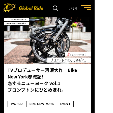
JP
EN
HOME
FEATURE
EVENT
TVプロデューサー河瀬大作 Bike
CULTURE
New York参戦記!
恋するニューヨーク vol.1
TRIP&TRAVEL
ブロンプトンにひとめぼれ。
ENTRY
WORLD
BIKE NEW YORK
EVENT