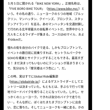
５月５日に開かれる「BIKE NEW YORK」。正規名称は、
「FIVE BORO BIKE TOUR」（
https://www.bike.nyc/
）と
いう。その名の通り、ニューヨークの５つの地域（ブルッ
クリン、マンハッタン、クイーンズ、ブロンクス、スタッ
テンアイランド）を巡る。あのマンハッタンを交通封鎖し
て行われる北半球最大の自転車イベントだ。世界中から３
万人をこえるライダーが集まる。コースは40マイル、およ
そ64kmだ。
憧れの街を自分のバイクで走る、しかもブロンプトンで。
イベントの数日前に前乗りすれば、セントラルパークや
SOHOを颯爽とサイクリングすることもできる。最高すぎ
る！ まだ決まってもいないのにテンションが高まりまくっ
て、気分はもう『摩天楼はバラ色に』*、だ。
この時、実はすでにGlobal Ride編集部
（
https://globalride.jp/
）によるゲストライダーとしてエ
ントリーは決まっていた。もともとは、手ぶらで行って現
地でロードバイクを借りることになっていた。しかし、せ
っかくのニューヨーク。できれば自分のバイクで走りた
い…。そんな折に、ぼくはたまたまブロンプトンに出会
い、恋に落ちた。そしてニューヨークを一緒に走る。かの