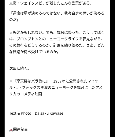
文豪・シェイクスピアが残したこんな言葉がある。
「運命は星が決めるのではない、我々自身の思いが決める
のだ」
大袈裟かもしれない。でも、舞台は整った。こうしてぼく
は、ブロンプトンとのニューヨークライフを夢見ながら、
その輪行をどうするのか、計画を練り始めた。さあ、どん
な旅路が待ち受けているのか。
次回に続く。
※『摩天楼はバラ色に』…1987年に公開されたマイケ
ル・J・フォックス主演のニューヨークを舞台にしたアメ
リカのコメディ映画
Text & Photo＿Daisaku Kawase
関連記事