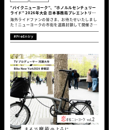
“バイクニューヨーク”、”ホノルルセンチュリー
ライド” 2026年大会 日本事務局プレエントリー
開始！
海外ライドファンの皆さま、お待たせいたしまし
た！ニューヨークの市街を道路封鎖して開催され
る北米最大級のライドイベント、「バイクニュー
ヨーク（Five Boro Bike Tour）」と、ハワイの
#PreEntry
自然を満喫できるライドイベント「ホノルルセン
チュリーライド」の日本事務局でのプレエントリ
ーが始まりました。プレエントリーに登録の上、
本エントリーをしていただいた方には特典をプレ
ゼントさせていただきます。プレエントリーには
費用はかからず、本エントリーいただかなくても
ペナルティは発生しません。是非お気軽にプレエ
ントリーください。 ■バイクニューヨーク2026開
催日：2026年5月3日（日）プレエントリー：本
エントリー開始まで。※2026年1月13日（火）締
切とご案内しておりましたが、本エントリーの開
始まで応募期間を延長いたしました。プレエント
リーはこちらから
↓https://globalride.jp/bikenewyork/ ■ホノル
ルセンチュリーライド2026開催日：2026年9月27
日（日）プレエントリー：本エントリー開始ま
で。※2026年1月13日（火）締切とご案内してお
りましたが、本エントリーの開始まで応募期間を