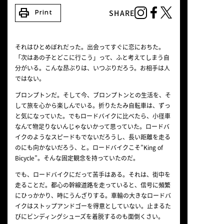
NEWS
print
SHARE
Print
それはひとめぼれだった。出会ってすぐに恋におちた。
「次はあの子とどこに行こう」って、ふと考えてしまう自
分がいる。こんな昂ぶりは、いつぶりだろう。お相手は人
ではない。
ブロンプトンだ。そして今、ブロンプトンとの生活を、そ
して旅を心から楽しんでいる。折りたたみ自転車は、ずっ
と気になっていた。でもロードバイクに比べたら、小径車
なんて物足りないんじゃないかって思っていた。ロードバ
イクのようなスピードもでないだろうし、長い距離を走る
のにも向かないだろう、と。ロードバイクこそ”King of
Bicycle”。そんな固定観念を持っていたのだ。
でも、ロードバイクにだって苦手はある。それは、街中を
走ることだ。都心の幹線道路を走っていると、信号に頻繁
にひっかかり、時にうんざりする。車輪の大きなロードバ
イクはストップアンドゴーを得意としていない。止まるた
びにビンディングシューズを着脱するのも面倒くさい。