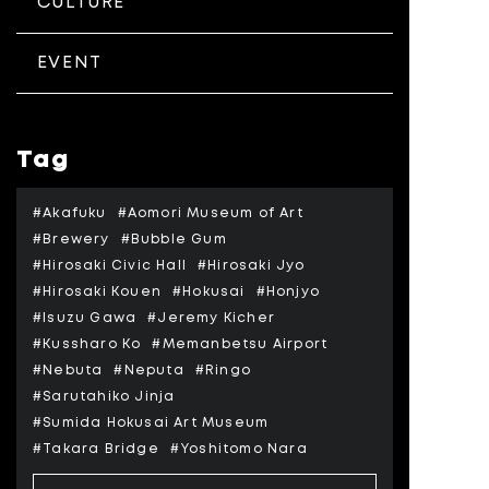
CULTURE
EVENT
Tag
#Akafuku
#Aomori Museum of Art
#Brewery
#Bubble Gum
#Hirosaki Civic Hall
#Hirosaki Jyo
#Hirosaki Kouen
#Hokusai
#Honjyo
#Isuzu Gawa
#Jeremy Kicher
#Kussharo Ko
#Memanbetsu Airport
#Nebuta
#Neputa
#Ringo
#Sarutahiko Jinja
#Sumida Hokusai Art Museum
#Takara Bridge
#Yoshitomo Nara