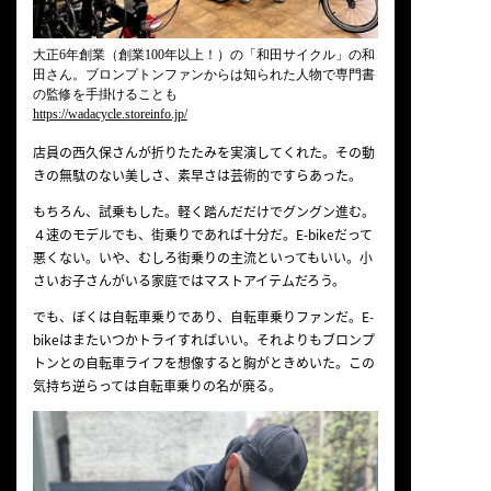
大正6年創業（創業100年以上！）の「和田サイクル」の和
田さん。ブロンプトンファンからは知られた人物で専門書
の監修を手掛けることも
https://wadacycle.storeinfo.jp/
店員の西久保さんが折りたたみを実演してくれた。その動
きの無駄のない美しさ、素早さは芸術的ですらあった。
もちろん、試乗もした。軽く踏んだだけでグングン進む。
４速のモデルでも、街乗りであれば十分だ。E-bikeだって
悪くない。いや、むしろ街乗りの主流といってもいい。小
さいお子さんがいる家庭ではマストアイテムだろう。
でも、ぼくは自転車乗りであり、自転車乗りファンだ。E-
bikeはまたいつかトライすればいい。それよりもブロンプ
トンとの自転車ライフを想像すると胸がときめいた。この
気持ち逆らっては自転車乗りの名が廃る。