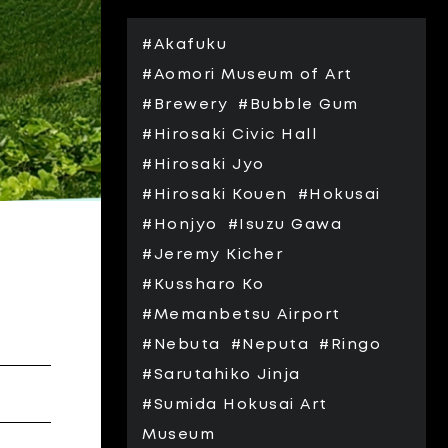
#Akafuku
#Aomori Museum of Art
#Brewery
#Bubble Gum
#Hirosaki Civic Hall
#Hirosaki Jyo
#Hirosaki Kouen
#Hokusai
#Honjyo
#Isuzu Gawa
#Jeremy Kicher
#Kussharo Ko
#Memanbetsu Airport
#Nebuta
#Neputa
#Ringo
#Sarutahiko Jinja
#Sumida Hokusai Art
Museum