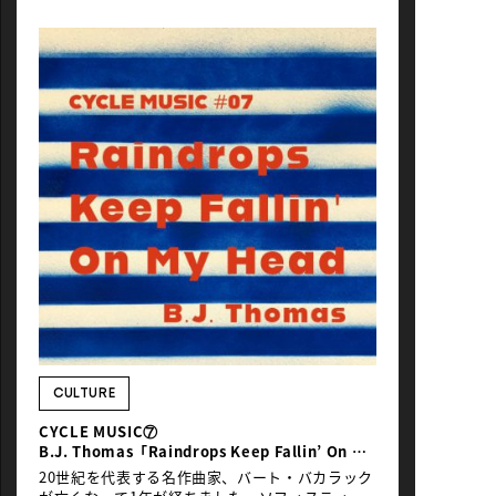
CULTURE
CYCLE MUSIC⑦
B.J. Thomas「Raindrops Keep Fallin’ On My
Head」
20世紀を代表する名作曲家、バート・バカラック