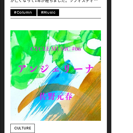
が亡くなって1年が経ちました。ソフィスティケ
イトされた切なくも美しいメロディー、まさ
に“バカラック・マジック”と言うべきコード進行
#Column
#Music
やリズム・チェンジを駆使した鮮やかで洒落たア
レンジに、大胆かつエレガントな構成といった、
軽妙洒脱で創意に富んだ彼のアート・オブ・ソン
グライティングは、都会的で胸に沁みる歌詞（特
にハル・デイヴィッドの詞作）とのマリアージュ
も相まって、今なお時代をこえて世界中の人々の
心をとらえていると思います。
CULTURE