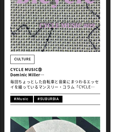
るのは野暮かとも思いましたが、僕がそのとき彼
女たちの音楽とMVから感じたことだけを著そう
と思います。 ひとことで言うならば、青春のきら
めきとその儚い美しさを彼女たちが自然体で謳歌
していることに、胸を疼かされたということに尽
きるでしょう。甘酸っぱくて、清涼感があって、
瑞々しくて、春から夏へ向かうこの季節、海辺に
行きたくなるような音楽。いや、ひと夏の他愛な
いけどかけがえのない思い出のような音楽、と言
った方がいいでしょうか。そう、自転車に乗っ
て、あの頃のようにどこかへ出かけたくなる音
楽。 とりわけ印象的だったのは、「シャボン玉っ
CULTURE
てピースフルだな」と、あらためて感じさせてく
CYCLE MUSIC⑨
れたこと。僕は2年前の初夏、DJ仲間とアウトド
Dominic Miller
ア・キャンプに出かけたときに、美しい夕陽の逆
「Bicycle」
光の中で女性たちがシャボン玉を吹いていた光景
毎回ちょっとした自転車と音楽にまつわるエッセ
がフラッシュバックして、思わず写 […]
イを綴っているマンスリー・コラム「CYCLE
MUSIC」。今回は名ギタリストDominic Miller
による、その名も「Bicycle」という曲を紹介し
#Music
#SUBURBIA
ましょう。 アメリカ人の父とアイルランド人の母
のもとアルゼンチンで生まれ、長らくロンドンを
拠点に活躍して、今は南フランスに住んでいると
いうDominic Millerは、「偉大で穏やかなストー
リーテラー」などと多くのメディアで絶賛されて
きましたが、何と言っても輝かしいStingの右腕