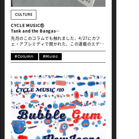
NEWS
CULTURE
CYCLE MUSIC⑪
Tank and the Bangas
「Smoke.Netflix.Chill.」
先月のこのコラムでも触れました、4/27にカフ
ェ・アプレミディで開かれた、この連載のエディ
ター＆アートワーク制作チームとその友人たち
に、デザイナー＆トランスレイターも含む
#Column
#Music
「Global Ride」運営スタッフまで集まってくれ
たDJパーティー。様々な素晴らしい音楽が流れ、
本当に楽しく盛り上がったのですが、そのときに
僕と担当編集者の共通の友人であり、設計事務所
imaを主宰するインテリア・デザイナー小林恭が
スピンしていて、「あっ、これも自転車ジャケだ
った！」と思いだした大好きな曲について、今月
は紹介しましょう。 それはアメリカで現代最高の
ライヴ・バンドと絶賛され、ジャズ〜ファンク〜
ヒップホップ〜ロック〜ゴスペルのグルーヴも併
せもつソウルフルなサウンドで、現行ニューオー
リンズ・シーンの存在感あふれる象徴のように輝
くグループ、Tank and the Bangas。その中心は
紅一点の女性シンガー／ポエトリー・リーダー
Tarriona “Tank” Ballで、彼女はMoonchild始め