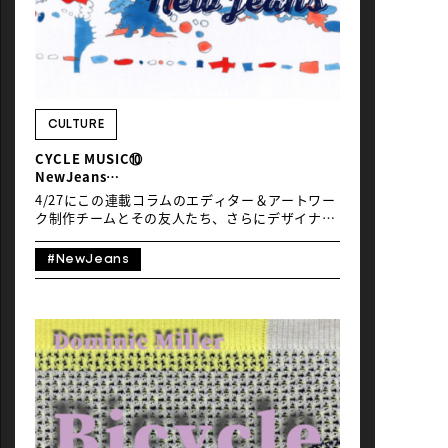
数多くのアーティストへの客演でも大活躍してい
ますね。そんなTank and the Bangasが2019年に
Robert Glasperらをプロデューサーに迎えリリー
スしたメジャー・デビュー・アルバム『Green
Balloon』は、とても雰囲気のいいモノクローム
の写真にグリーンのバルーンをあしらったジャケ
ットも素敵な愛聴盤で、収録曲
CULTURE
「Smoke.Netflix.Chill.」はとびきりのマイ・フ
CYCLE MUSIC⑩
ェイヴァリット・チューンなのです。 曲名からも
NewJeans
伝わると思いますが、歌詞も今の時代に相 […]
「Bubble Gum」
4/27にこの連載コラムのエディター＆アートワー
ク制作チームとその友人たち、さらにデザイナー
＆トランスレイター含む「Global Ride」の運営
スタッフが集まって、渋谷にある僕の店カフェ・
#NewJeans
アプレミディでDJパーティーが開かれ、大変な盛
り上がりとなり、とても楽しい時間をすごしまし
た。僕はその日、何をかけようかと楽しみに、朝
からいくつものレコードを選んでいたのですが、
たまたま友人のおすすめで4/27午前0時リリース
だったNewJeansの新曲「Bubble Gum」のMVを
観たところ、自転車に乗るシーンが出てきて、そ
の曲の良さも相まって、一日中ときめいてしまっ
ていたのでした。そこで今月は、K-Popをめぐる
諸事情には全く疎い自分がNewJeansについて語