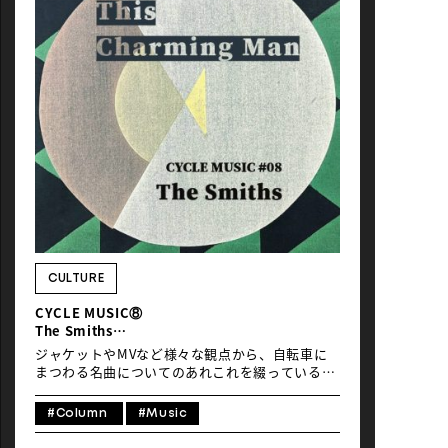
としてのキャリアで名高いですね。Stingは彼の
ことを「色彩豊かな音の建築家」と称賛し、やは
り共演歴のあるPaul Simonはその詩情がこぼれ
落ちるようなギター・プレイを「ジャズとイング
リッシュ・フォークの香りがする美しい音色」と
讃えている、テクニカルかつメロディアスなセン
スの持ち主です。 現在は“静寂の次に美しい音”を
標榜するドイツの名門ジャズ・レーベルECMから
自身名義のリーダー・アルバムをリリースしてい
て、この「Bicycle」はECMでの2作目として
2019年に発表された『Absinthe』に収録されて
います。そう、“アブサン”という薬草系の強いリ
キュールのように甘く危険で美しい、彼が魅了さ
れた20世紀フランスの印象派アーティストたちへ
のオマージュとなっている作品集で、僕はこのア
ルバムのリリースに合わせて丸の内COTTON
CULTURE
CLUBで行われた来日公演も観に行きました。
CYCLE MUSIC⑧
瑞々しいギターのリフレインに、ノスタルジック
The Smiths
な哀愁を帯びたバンドネオンや、タイトで空間性
「This Charming Man」
に富んだドラミングも印象的な「Bicy […]
ジャケットやMVなど様々な観点から、自転車に
まつわる名曲についてのあれこれを綴っているマ
ンスリー・コラム「CYCLE MUSIC」。今月
は“Punctured Bicycle”と歌いだされる、The
#Column
#Music
Smithsの「This Charming Man」を紹介しまし
ょう。