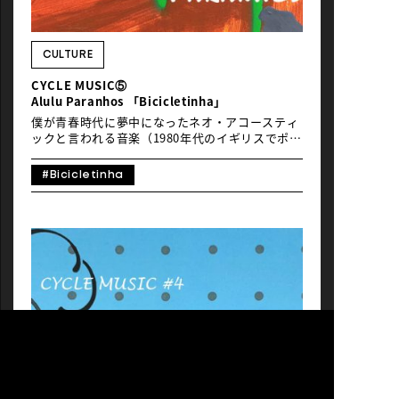
CULTURE
CYCLE MUSIC⑤
Alulu Paranhos 「Bicicletinha」
僕が青春時代に夢中になったネオ・アコースティ
ックと言われる音楽（1980年代のイギリスでポス
ト・パンク〜ニュー・ウェイヴを礎に新たに生ま
れた、ジャズやソウルやボサノヴァやラテンの影
#Bicicletinha
響を受けた繊細な感性のアコースティック・ポッ
プス）には、自転車をモティーフにしたレコー
ド・ジャケットが多いという印象がありますが、
実は自転車にまつわる曲が多いような気がしてい
るのがブラジル音楽。今月はそんな中から、ネ
オ・アコースティック好きにも薦めたいような
Alulu Paranhosの「Bicicletinha」を紹介しまし
ょう。