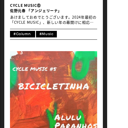
CYCLE MUSIC⑥
佐野元春 「アンジェリーナ」
あけましておめでとうございます。2024年最初の
「CYCLE MUSIC」、新しい年の幕開けに相応し
い、音楽好きとしての自分の人生の原点のひとつ
にもなった、日本人アーティストの楽曲を紹介し
#Column
#Music
ましょう。1980年代の、そして僕の青春時代の幕
開けを告げた曲でもある、佐野元春の「アンジェ
リーナ」です。