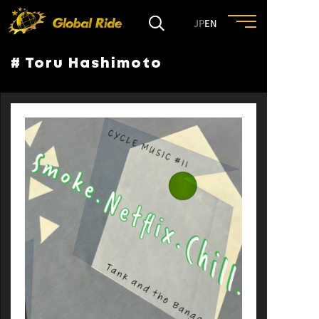
JP
EN
# Toru Hashimoto
HOME
FEATURE
EVENT
CULTURE
TRIP&TRAVEL
ENTRY