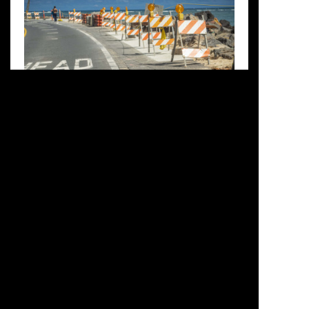
濃い紫色に色づくカピオラニ公園に、出走者が
続々と集まってくる。待ちに待ったHCR当日。フ
ァンライドイベントとはいえ、スタート前の緊張
感で、会場は高揚している。薄暗がりでも色鮮や
かなサイクルジャージと自転車が映えている。人
種も国籍も様々な表情、笑顔があり、撮るべき瞬
間が溢れている。カメラを持ってしばし歩き回る
が、僕とて出走者なので油断はできない。時計と
睨めっこして、撮影は早めに切り上げ、スタート
グリッド前方へ陣取った。ローディーガチ勢に混
じり、我がGR編集長Iさんとコミュニケーション
ディレクターの河瀬大作さんが、ブロンプトンに
またがり仁王立ちしていた。小径車を携えるその
勇ましい姿をパシャリ。グリッドにはいろいろな
自転車が列に並んでいる。Eバイク、シティバイ
ク、マウンテンバイク、カーゴバイクさえある。
年齢も人種も多様な参加者と同じく、自転車も装
FEATURE
TRIP&TRAVEL
EVENT
備もバリエーション豊かなのが象徴的だ。日本の
ホノルルセンチュリーライド2025
イベントにはなかなかない、この自由で”FUN”な
5組のライダーが描くトリップノート #05-1
雰囲気は、ここがアメリカだからにほかならな
4泊6日／南の島のカメハメハ・ロード、王道は想
い。時刻は6:00を過ぎ、ナショナルアンセ
シリーズでお届けするホノルルセンチュリーライ
像以上に王道だった
ム、”星条旗よ永遠なれ”の斉唱が終わると […]
ド2025参加ライダーによるホノルルライドトリッ
プノート。最終回の第五回はThe Japanese
Odysseyレポートやローヌ川ライド紀行などをは
#Rider
#Hawaii
じめ、海外のサイクリストやサイクリングルート