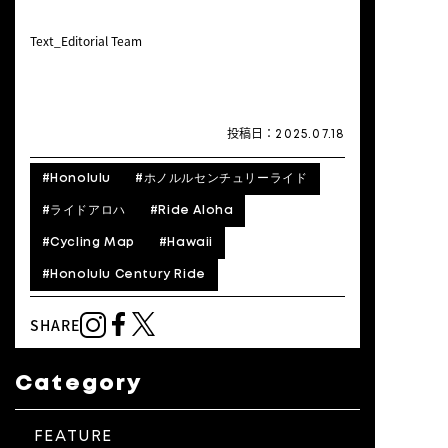
Text_Editorial Team
投稿日：
2025.07.18
#
Honolulu
#
ホノルルセンチュリーライド
#
ライドアロハ
#
Ride Aloha
#
Cycling Map
#
Hawaii
#
Honolulu Century Ride
SHARE
Category
FEATURE