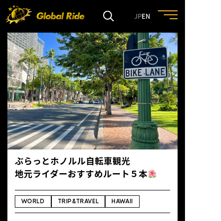
JP
EN
HOME
FEATURE
EVENT
CULTURE
ぶらっとホノルル自転車観光
TRIP&TRAVEL
地元ライダーおすすめルート５本
ENTRY
WORLD
TRIP&TRAVEL
HAWAII