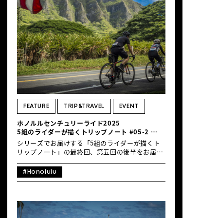
FEATURE
TRIP&TRAVEL
EVENT
ホノルルセンチュリーライド2025
5組のライダーが描くトリップノート #05-2
4泊6日／南の島のカメハメハ・ロード、王道は想
シリーズでお届けする「5組のライダーが描くト
像以上に王道だった
リップノート」の最終回、第五回の後半をお届け
します。ホノルルセンチュリーライドってどんな
イベント？を紐解く160kmの疾走ダイアリーはフ
#Honolulu
ォトグラファーでライダーの下城英悟氏より。ロ
コムード満載の写真と共にぜひご堪能ください。
4泊6日／南の島のカメハメハ・ロード、王道は想
像以上に王道だったNote by_Eigo Shimojo
DAY_4／9月28日(日) 早朝5:00、夜明け前の空が