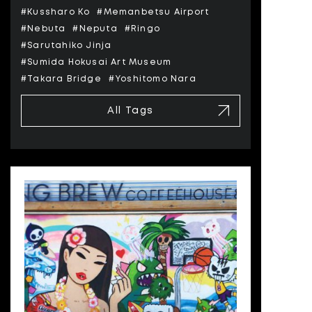
#Kussharo Ko
#Memanbetsu Airport
#Nebuta
#Neputa
#Ringo
#Sarutahiko Jinja
#Sumida Hokusai Art Museum
#Takara Bridge
#Yoshitomo Nara
All Tags