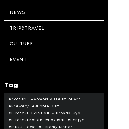
NEWS
TRIP&TRAVEL
CULTURE
EVENT
Tag
#Akafuku
#Aomori Museum of Art
#Brewery
#Bubble Gum
#Hirosaki Civic Hall
#Hirosaki Jyo
#Hirosaki Kouen
#Hokusai
#Honjyo
#Isuzu Gawa
#Jeremy Kicher