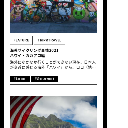
FEATURE
TRIP&TRAVEL
海外サイクリング事情2021
ハワイ・カカアコ編
海外になかなか行くことができない現在、日本人
が身近に感じる海外「ハワイ」から、ロコ（地
元）ライダーのRodさんに、ワイキキライドに続
き、サイクリングで人気のエリア、カカアコの様
#Loco
#Gourmet
子を自転車を通して紹介してもらいました。