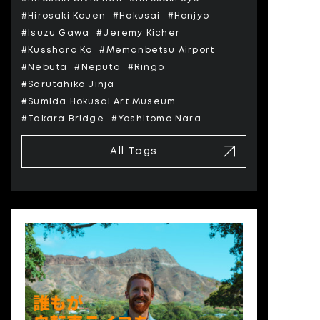
#Hirosaki Kouen
#Hokusai
#Honjyo
#Isuzu Gawa
#Jeremy Kicher
#Kussharo Ko
#Memanbetsu Airport
#Nebuta
#Neputa
#Ringo
#Sarutahiko Jinja
#Sumida Hokusai Art Museum
#Takara Bridge
#Yoshitomo Nara
All Tags