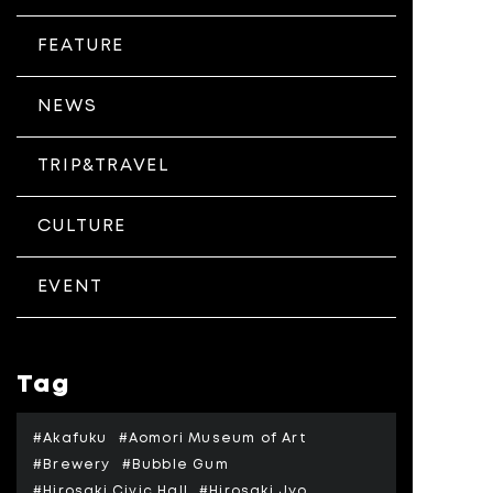
FEATURE
NEWS
TRIP&TRAVEL
CULTURE
EVENT
Tag
#Akafuku
#Aomori Museum of Art
#Brewery
#Bubble Gum
#Hirosaki Civic Hall
#Hirosaki Jyo