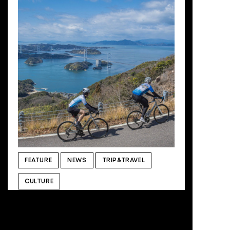
ゼクティブディレクターを務め、自身も自転車を
愛してやまないトラヴィス・カウンセル（Travis
Counsell）氏に、インタビューを行いました。最
後に参加者の方へのメッセージも頂戴しましたの
でどうぞご覧ください。 ＿Global Ride編集部
（以下GR）大会概要を改めて。 ＿Travis氏（以
下敬称略、Travis）本大会はハワイで最大規模の
ロングライドイベントです。1981年に初開催し、
41 年にわたる歴史があります。イベントの主催は
私たち「Hawaii Bicycling League（以下
HBL）」で、非営利団体です。2003年より日本で
の受付を開設し、HCR ジャパンオフィスである
HM-Aと協力し、大会を運営しています。主要な
スポンサーにJALが入っているので日本からの参
加ライダーも多いです*1。 *注1＿ホノルルセン
チュリーライドと日本の深い関係は別記事でお届
けします。お楽しみに！ ＿GR HBLの活動理念
は？ ＿Travis ｢Share the Road (道路の共
FEATURE
NEWS
TRIP&TRAVEL
有)｣。 Health、Recreation、Transportの3つを
キーワードに、ホノルル及びハワイが自転車と歩
CULTURE
行者に […]
海と山がつながる、愛媛のサイクリングガイドブ
ック
「しまなみ海道」から愛媛県内全域へ広がるライ
ドコースを紹介するガイドブックをお届けしま