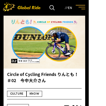
JP
EN
HOME
FEATURE
EVENT
CULTURE
Circle of Cycling Friends りんとも！
＃02 今中大介さん
TRIP&TRAVEL
CULTURE
KNOW
ENTRY