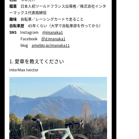
職業
日本人初ツールドフランス出場者／株式会社インタ
ーマックス代表取締役
趣味
自転車／レーシングカートで走ること
自転車歴
45年くらい（大学で自転車部を作ってから）
SNS
Instagram
@
imanaka1
Facebook
＠d.imanaka1
blog
ameblo.jp/imanaka11
1. 愛車を教えてください
InterMax Ivector