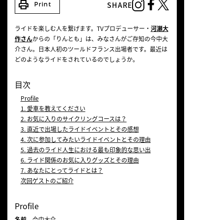
print
SHARE
Print
NEWS
ライドを楽しむ人を繋げます。TVプロデューサー・
河瀬大
作さん
からの「りんとも」は、みなさんがご存知の今中大
介さん。日本人初のツールドフランス出場者です。最近は
どのようなライドをされているのでしょうか。
目次
Profile
1. 愛車を教えてください
2. お気に入りのサイクリングコースは？
3. 直近で出場したライドイベントとその感想
4. 次に参加してみたいライドイベントとその理由
5. 過去のライド人生における最も印象的な思い出
6. ライド関係のお気に入りグッズとその理由
7. あなたにとってライドとは？
次回ゲストのご紹介
Profile
名前
今中大介