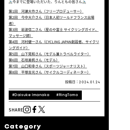
今までに登場いただいた、りんともの皆さん
第1回 河瀬大作さん（フリープロデューサー）
第2回 今中大介さん（日本人初ツールドフランス出場
者）
第3回 岩波信二さん（星のや富士 サイクリングガイド、
マッサージ師）
第4回 河村健一さん（CYCLING JAPAN創設者、サイクリ
ングガイド）
第5回 山下晃和さん（モデル兼トラベルライター）
第6回 石垣美帆さん（モデル）
第7回 山口和幸さん（スポーツジャーナリスト）
第8回 平塚吉光さん（サイクルコーディネーター）
投稿日：
2024.01.24
#
Daisuke Imanaka
#
RingTomo
SHARE
Category