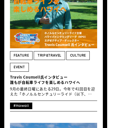
FEATURE
TRIP&TRAVEL
CULTURE
EVENT
Travis Counsell氏インタビュー
誰もが自転車ライフを楽しめるハワイへ
9月の最終日曜にあたる29日。今年で41回目を迎
えた「ホノルルセンチュリーライド（以下、
HCR）」が終了しました。 GR編集部スタッフが
たくさんの参加ライダーと言葉を交わした中で、
#Hawaii
数名の方から頂戴した質問がこちら。「こんな最
高なライドイベントは、そもそもどのような団体
が主催しているのか？」 ということで、本大会を
主催する団体・Hawaii Bicycling Leagueのエグ