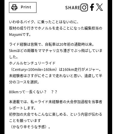
NEWS
print
SHARE
Print
いわゆるバイク、に乗ったことはないのに、
取材の成り行きでホノルルを走ることになった編集担当の
Mayumiです。
ライド経験は皆無で、自転車は20年前の通勤時以来。
5kmほどの距離をママチャリ立ち漕ぎでぶっ飛ばしていま
した。
ホノルルセンチュリーライド
（Century=100mile=160km）は160km走行がメジャー。
未経験者はさすがにそこまで走れないと思い、遠慮して半
分のコースを選択。
80kmって…長くない？ ？？
本連載では、私＝ライド未経験者の大会参加過程を当事者
レポートします。
初参加の大会でもこんなに楽しめる、という内容が伝わる
ことを願っています
（かなり辛そうな予感）。