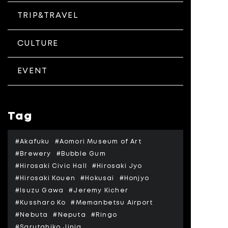
TRIP&TRAVEL
CULTURE
EVENT
Tag
#Akafuku
#Aomori Museum of Art
#Brewery
#Bubble Gum
#Hirosaki Civic Hall
#Hirosaki Jyo
#Hirosaki Kouen
#Hokusai
#Honjyo
#Isuzu Gawa
#Jeremy Kicher
#Kussharo Ko
#Memanbetsu Airport
#Nebuta
#Neputa
#Ringo
#Sarutahiko Jinja