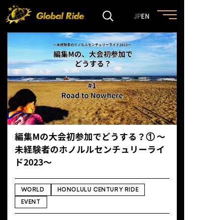
JP
EN
HOME
FEATURE
EVENT
編集Mの大会初参加でどうする？① 〜
CULTURE
未経験者のホノルルセンチュリーライ
ド2023〜
TRIP&TRAVEL
WORLD
HONOLULU CENTURY RIDE
ENTRY
EVENT