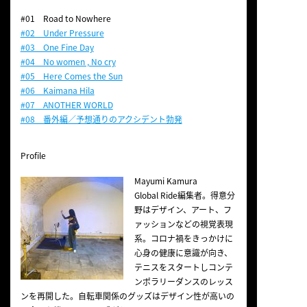
#01 Road to Nowhere
#02 Under Pressure
#03 One Fine Day
#04 No women , No cry
#05 Here Comes the Sun
#06 Kaimana Hila
#07 ANOTHER WORLD
#08 番外編／予想通りのアクシデント勃発
Profile
Mayumi Kamura
Global Ride編集者。得意分
野はデザイン、アート、フ
ァッションなどの視覚表現
系。コロナ禍をきっかけに
心身の健康に意識が向き、
テニスをスタートしコンテ
ンポラリーダンスのレッス
ンを再開した。自転車関係のグッズはデザイン性が高いの