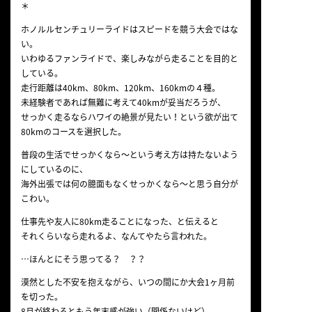
＊
ホノルルセンチュリーライドはスピードを競う大会ではな
い。
いわゆるファンライドで、楽しみながら走ることを目的と
している。
走行距離は40km、80km、120km、160kmの４種。
未経験者であれば無難に考えて40kmが妥当だろうが、
せっかく走るならハワイの絶景が見たい！という欲が出て
80kmのコースを選択した。
普段の生活でせっかくなら〜という考え方は持たないよう
にしているのに、
海外出張では何の臆面もなくせっかくなら〜と思う自分が
こわい。
仕事先や友人に80km走ることになった、と伝えると
それくらいなら走れるよ、なんてやたら言われた。
…ほんとにそう思ってる？ ？？
漠然とした不安を抱えながら、いつの間にか大会1ヶ月前
を切った。
8月が終わるともう年末感が強い（関係ないけど）。